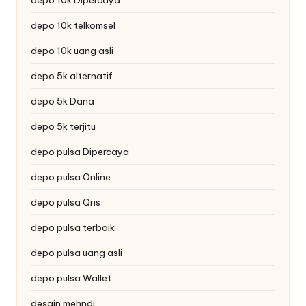
depo 10k telkomsel
depo 10k uang asli
depo 5k alternatif
depo 5k Dana
depo 5k terjitu
depo pulsa Dipercaya
depo pulsa Online
depo pulsa Qris
depo pulsa terbaik
depo pulsa uang asli
depo pulsa Wallet
desain mehndi