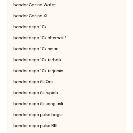
bandar Casino Wallet
bandar Casino XL
bandar depo 10k
bandar depo 10k alternatif
bandar depo 10k aman
bandar depo 10k terbaik
bandar depo 10k terjamin
bandar depo 5k Qris
bandar depo 5k rupiah
bandar depo 5k uang asli
bandar depo pulsa bagus
bandar depo pulsa BRI