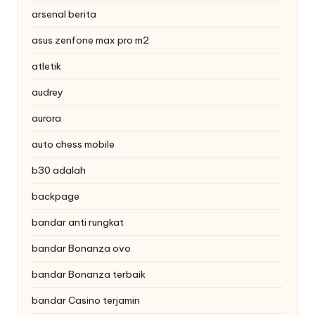
arsenal berita
asus zenfone max pro m2
atletik
audrey
aurora
auto chess mobile
b30 adalah
backpage
bandar anti rungkat
bandar Bonanza ovo
bandar Bonanza terbaik
bandar Casino terjamin