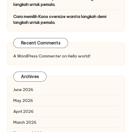
langkah untuk pemula.
Cara memilih Kaos oversize wanita langkah demi
langkah untuk pemula.
Recent Comments
A WordPress Commenter
on
Hello world!
Archives
June 2026
May 2026
April 2026
March 2026