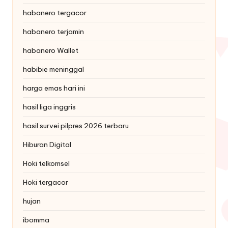
habanero tergacor
habanero terjamin
habanero Wallet
habibie meninggal
harga emas hari ini
hasil liga inggris
hasil survei pilpres 2026 terbaru
Hiburan Digital
Hoki telkomsel
Hoki tergacor
hujan
ibomma