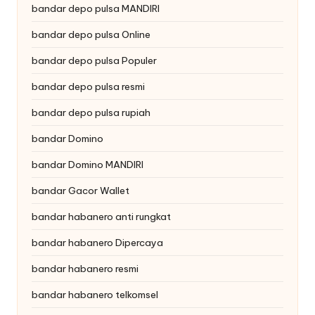
bandar depo pulsa MANDIRI
bandar depo pulsa Online
bandar depo pulsa Populer
bandar depo pulsa resmi
bandar depo pulsa rupiah
bandar Domino
bandar Domino MANDIRI
bandar Gacor Wallet
bandar habanero anti rungkat
bandar habanero Dipercaya
bandar habanero resmi
bandar habanero telkomsel