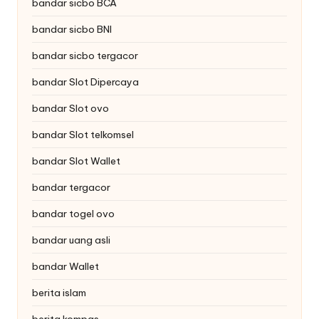
bandar sicbo BCA
bandar sicbo BNI
bandar sicbo tergacor
bandar Slot Dipercaya
bandar Slot ovo
bandar Slot telkomsel
bandar Slot Wallet
bandar tergacor
bandar togel ovo
bandar uang asli
bandar Wallet
berita islam
berita kompas