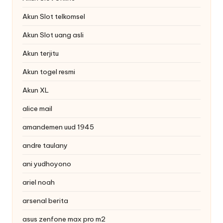
Akun Slot telkomsel
Akun Slot uang asli
Akun terjitu
Akun togel resmi
Akun XL
alice mail
amandemen uud 1945
andre taulany
ani yudhoyono
ariel noah
arsenal berita
asus zenfone max pro m2