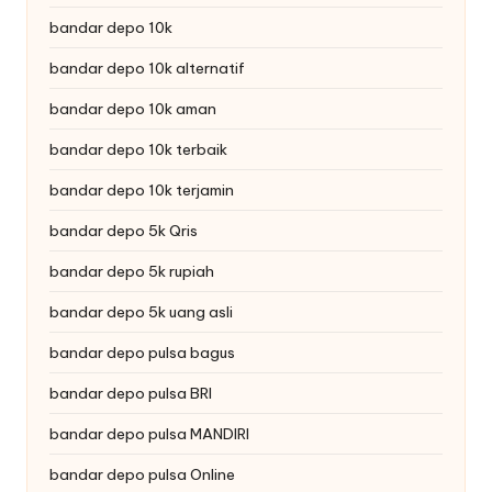
bandar depo 10k
bandar depo 10k alternatif
bandar depo 10k aman
bandar depo 10k terbaik
bandar depo 10k terjamin
bandar depo 5k Qris
bandar depo 5k rupiah
bandar depo 5k uang asli
bandar depo pulsa bagus
bandar depo pulsa BRI
bandar depo pulsa MANDIRI
bandar depo pulsa Online