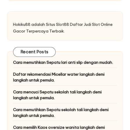
Hokiku88
adalah Situs Slot88 Daftar Judi Slot Online
Gacor Terpercaya Terbaik.
Recent Posts
Cara memutihkan Sepatu lari anti slip dengan mudah.
Daftar rekomendasi Micellar water langkah demi
langkah untuk pemula.
Cara mencuci Sepatu sekolah tali langkah demi
langkah untuk pemula.
Cara memutihkan Sepatu sekolah tali langkah demi
langkah untuk pemula.
Cara memilih Kaos oversize wanita langkah demi