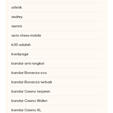
atletik
audrey
aurora
auto chess mobile
b30 adalah
backpage
bandar anti rungkat
bandar Bonanza ovo
bandar Bonanza terbaik
bandar Casino terjamin
bandar Casino Wallet
bandar Casino XL