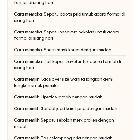
formal di siang hari
Cara memakai Sepatu boots pria untuk acara formal di
siang hari
Cara memakai Sepatu sneakers sekolah untuk acara
formal di siang hari
Cara memakai Sheet mask korea dengan mudah.
Cara memakai Tas koper travel untuk acara formal di
siang hari
Cara memilih Kaos oversize wanita langkah demi
langkah untuk pemula.
Cara memilih Lipstik wardah dengan mudah.
Cara memilih Sandal jepit karet pria dengan mudah.
Cara memilih Sepatu sekolah merk ardiles dengan
mudah.
Cara memilih Tas selempang pria dengan mudah.