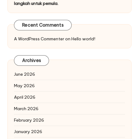
langkah untuk pemula.
Recent Comments
A WordPress Commenter
on
Hello world!
Archives
June 2026
May 2026
April 2026
March 2026
February 2026
January 2026