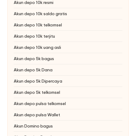
Akun depo 10k resmi
Akun depo 10k saldo gratis
Akun depo 10k telkomsel
Akun depo 10k terjitu
Akun depo 10k uang asli
Akun depo 5k bagus
Akun depo 5k Dana
Akun depo 5k Dipercaya
Akun depo 5k telkomsel
Akun depo pulsa telkomsel
Akun depo pulsa Wallet
Akun Domino bagus