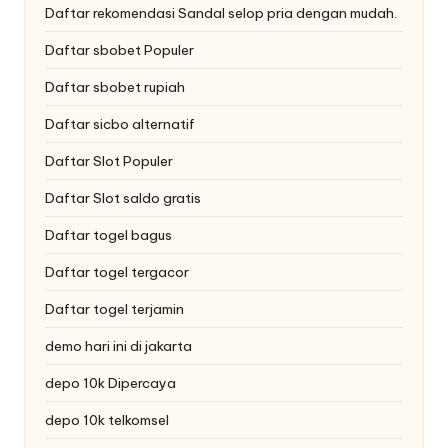
Daftar rekomendasi Sandal selop pria dengan mudah.
Daftar sbobet Populer
Daftar sbobet rupiah
Daftar sicbo alternatif
Daftar Slot Populer
Daftar Slot saldo gratis
Daftar togel bagus
Daftar togel tergacor
Daftar togel terjamin
demo hari ini di jakarta
depo 10k Dipercaya
depo 10k telkomsel