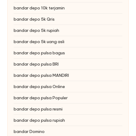
bandar depo 10k terjamin
bandar depo 5k Qris
bandar depo 5k rupiah
bandar depo 5k uang asli
bandar depo pulsa bagus
bandar depo pulsa BRI
bandar depo pulsa MANDIRI
bandar depo pulsa Online
bandar depo pulsa Populer
bandar depo pulsa resmi
bandar depo pulsa rupiah
bandar Domino