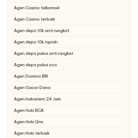
Agen Casino telkomsel
Agen Casino terbaik
Agen depo 10k anti rungkat
Agen depo 10k rupiah
Agen depo pulsa anti rungkat
Agen depo pulsa ovo
Agen Domino BRI
Agen Gacor Dana
Agen habanero 24 Jam
Agen Hoki BCA
Agen Hoki Qris
Agen Hoki terbaik