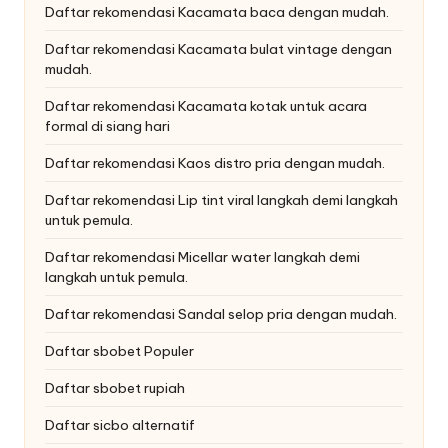
Daftar rekomendasi Kacamata baca dengan mudah.
Daftar rekomendasi Kacamata bulat vintage dengan
mudah.
Daftar rekomendasi Kacamata kotak untuk acara
formal di siang hari
Daftar rekomendasi Kaos distro pria dengan mudah.
Daftar rekomendasi Lip tint viral langkah demi langkah
untuk pemula.
Daftar rekomendasi Micellar water langkah demi
langkah untuk pemula.
Daftar rekomendasi Sandal selop pria dengan mudah.
Daftar sbobet Populer
Daftar sbobet rupiah
Daftar sicbo alternatif