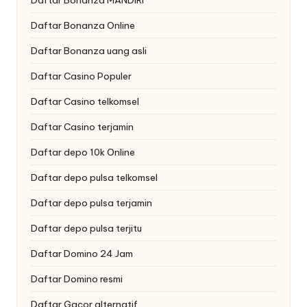
Daftar Bonanza MANDIRI
Daftar Bonanza Online
Daftar Bonanza uang asli
Daftar Casino Populer
Daftar Casino telkomsel
Daftar Casino terjamin
Daftar depo 10k Online
Daftar depo pulsa telkomsel
Daftar depo pulsa terjamin
Daftar depo pulsa terjitu
Daftar Domino 24 Jam
Daftar Domino resmi
Daftar Gacor alternatif