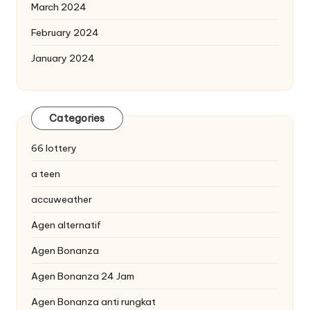
March 2024
February 2024
January 2024
Categories
66 lottery
a teen
accuweather
Agen alternatif
Agen Bonanza
Agen Bonanza 24 Jam
Agen Bonanza anti rungkat