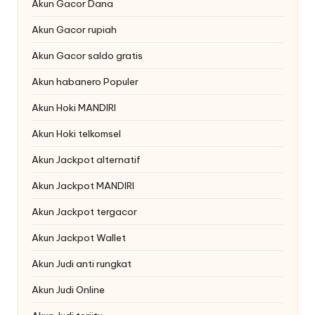
Akun Gacor Dana
Akun Gacor rupiah
Akun Gacor saldo gratis
Akun habanero Populer
Akun Hoki MANDIRI
Akun Hoki telkomsel
Akun Jackpot alternatif
Akun Jackpot MANDIRI
Akun Jackpot tergacor
Akun Jackpot Wallet
Akun Judi anti rungkat
Akun Judi Online