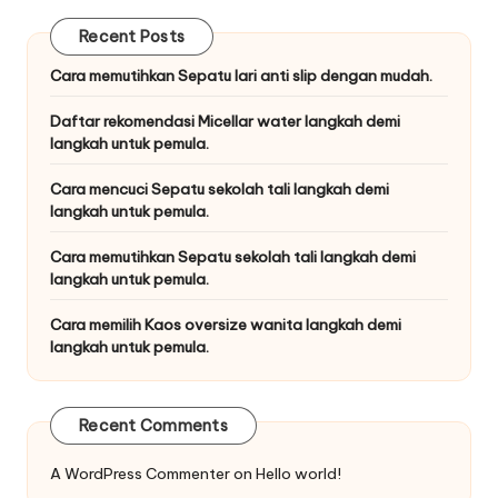
Recent Posts
Cara memutihkan Sepatu lari anti slip dengan mudah.
Daftar rekomendasi Micellar water langkah demi
langkah untuk pemula.
Cara mencuci Sepatu sekolah tali langkah demi
langkah untuk pemula.
Cara memutihkan Sepatu sekolah tali langkah demi
langkah untuk pemula.
Cara memilih Kaos oversize wanita langkah demi
langkah untuk pemula.
Recent Comments
A WordPress Commenter
on
Hello world!