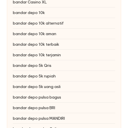
bandar Casino XL
bandar depo 10k
bandar depo 10k alternatif
bandar depo 10k aman
bandar depo 10k terbaik
bandar depo 10k terjamin
bandar depo 5k Qris
bandar depo 5k rupiah
bandar depo 5k uang asli
bandar depo pulsa bagus
bandar depo pulsa BRI
bandar depo pulsa MANDIRI