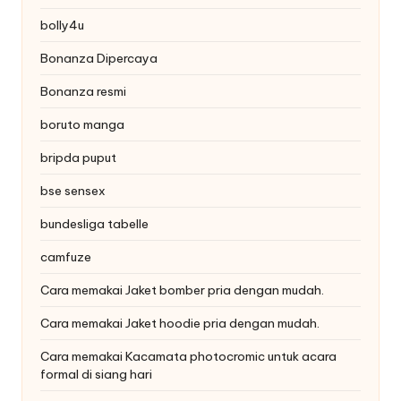
bolly4u
Bonanza Dipercaya
Bonanza resmi
boruto manga
bripda puput
bse sensex
bundesliga tabelle
camfuze
Cara memakai Jaket bomber pria dengan mudah.
Cara memakai Jaket hoodie pria dengan mudah.
Cara memakai Kacamata photocromic untuk acara
formal di siang hari