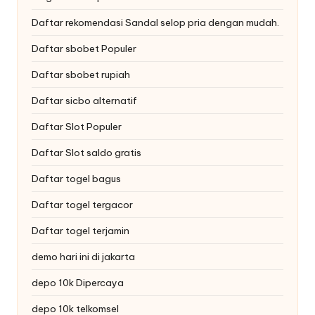
Daftar rekomendasi Sandal selop pria dengan mudah.
Daftar sbobet Populer
Daftar sbobet rupiah
Daftar sicbo alternatif
Daftar Slot Populer
Daftar Slot saldo gratis
Daftar togel bagus
Daftar togel tergacor
Daftar togel terjamin
demo hari ini di jakarta
depo 10k Dipercaya
depo 10k telkomsel