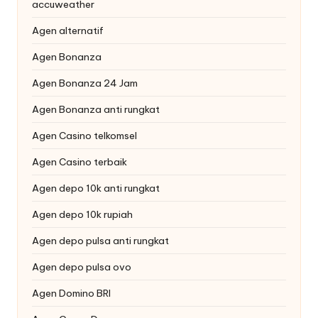
accuweather
Agen alternatif
Agen Bonanza
Agen Bonanza 24 Jam
Agen Bonanza anti rungkat
Agen Casino telkomsel
Agen Casino terbaik
Agen depo 10k anti rungkat
Agen depo 10k rupiah
Agen depo pulsa anti rungkat
Agen depo pulsa ovo
Agen Domino BRI