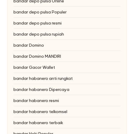
bandar depo pulsa Online
bandar depo pulsa Populer
bandar depo pulsa resmi
bandar depo pulsa rupiah
bandar Domino
bandar Domino MANDIRI
bandar Gacor Wallet
bandar habanero anti rungkat
bandar habanero Dipercaya
bandar habanero resmi
bandar habanero telkomsel
bandar habanero terbaik
bandar Hoki Populer