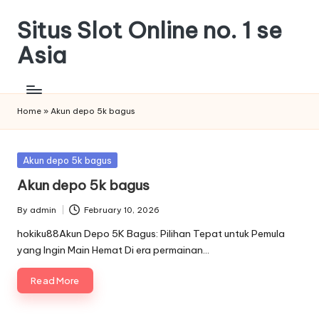
Situs Slot Online no. 1 se
Skip
to
Asia
content
Home
»
Akun depo 5k bagus
Posted
Akun depo 5k bagus
in
Akun depo 5k bagus
By
admin
February 10, 2026
Posted
by
hokiku88Akun Depo 5K Bagus: Pilihan Tepat untuk Pemula
yang Ingin Main Hemat Di era permainan…
Read More