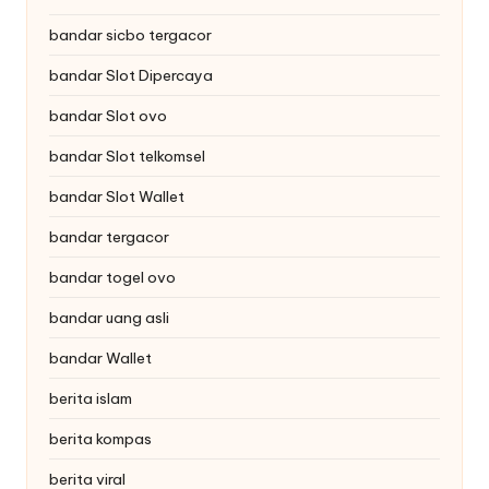
bandar sicbo tergacor
bandar Slot Dipercaya
bandar Slot ovo
bandar Slot telkomsel
bandar Slot Wallet
bandar tergacor
bandar togel ovo
bandar uang asli
bandar Wallet
berita islam
berita kompas
berita viral