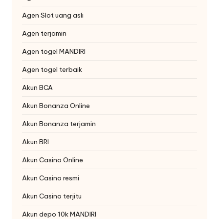
Agen Slot uang asli
Agen terjamin
Agen togel MANDIRI
Agen togel terbaik
Akun BCA
Akun Bonanza Online
Akun Bonanza terjamin
Akun BRI
Akun Casino Online
Akun Casino resmi
Akun Casino terjitu
Akun depo 10k MANDIRI