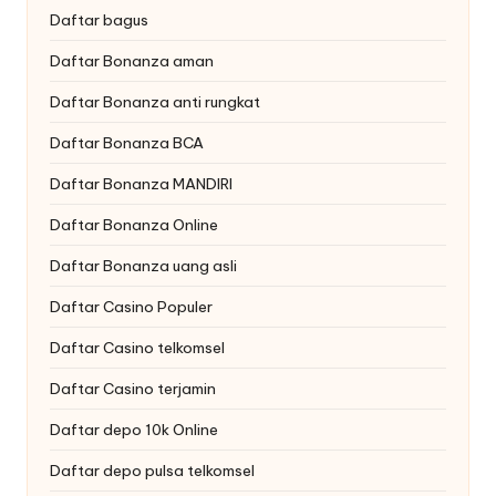
Daftar bagus
Daftar Bonanza aman
Daftar Bonanza anti rungkat
Daftar Bonanza BCA
Daftar Bonanza MANDIRI
Daftar Bonanza Online
Daftar Bonanza uang asli
Daftar Casino Populer
Daftar Casino telkomsel
Daftar Casino terjamin
Daftar depo 10k Online
Daftar depo pulsa telkomsel