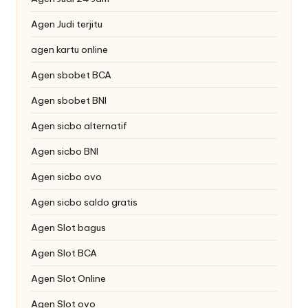
Agen Judi terjitu
agen kartu online
Agen sbobet BCA
Agen sbobet BNI
Agen sicbo alternatif
Agen sicbo BNI
Agen sicbo ovo
Agen sicbo saldo gratis
Agen Slot bagus
Agen Slot BCA
Agen Slot Online
Agen Slot ovo