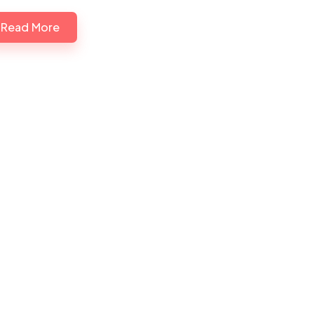
Read More