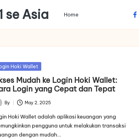
1 se Asia
Home
fa
sted
ogin Hoki Wallet
kses Mudah ke Login Hoki Wallet:
ara Login yang Cepat dan Tepat
By
May 2, 2025
ted
gin Hoki Wallet adalah aplikasi keuangan yang
mungkinkan pengguna untuk melakukan transaksi
uangan dengan mudah…