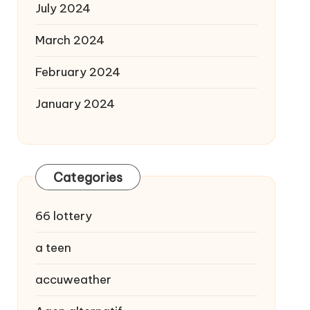
July 2024
March 2024
February 2024
January 2024
Categories
66 lottery
a teen
accuweather