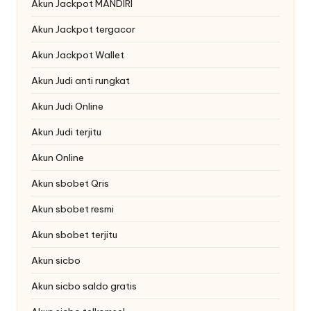
Akun Jackpot MANDIRI
Akun Jackpot tergacor
Akun Jackpot Wallet
Akun Judi anti rungkat
Akun Judi Online
Akun Judi terjitu
Akun Online
Akun sbobet Qris
Akun sbobet resmi
Akun sbobet terjitu
Akun sicbo
Akun sicbo saldo gratis