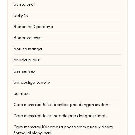
berita viral
bolly4u
Bonanza Dipercaya
Bonanza resmi
boruto manga
bripda puput
bse sensex
bundesliga tabelle
camfuze
Cara memakai Jaket bomber pria dengan mudah.
Cara memakai Jaket hoodie pria dengan mudah.
Cara memakai Kacamata photocromic untuk acara
formal di siang hari