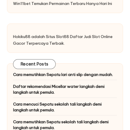
Win11bet
Temukan Permainan Terbaru Hanya Hari Ini
Hokiku88
adalah Situs Slot88 Daftar Judi Slot Online
Gacor Terpercaya Terbaik.
Recent Posts
Cara memutihkan Sepatu lari anti slip dengan mudah.
Daftar rekomendasi Micellar water langkah demi
langkah untuk pemula.
Cara mencuci Sepatu sekolah tali langkah demi
langkah untuk pemula.
Cara memutihkan Sepatu sekolah tali langkah demi
langkah untuk pemula.