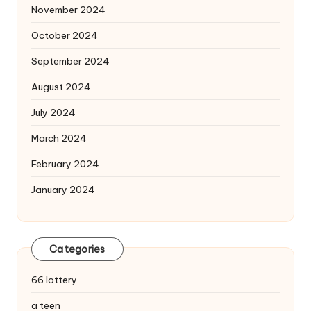
November 2024
October 2024
September 2024
August 2024
July 2024
March 2024
February 2024
January 2024
Categories
66 lottery
a teen