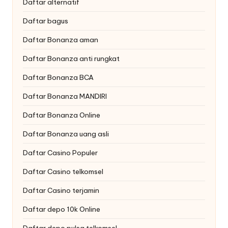
Daftar alternatif
Daftar bagus
Daftar Bonanza aman
Daftar Bonanza anti rungkat
Daftar Bonanza BCA
Daftar Bonanza MANDIRI
Daftar Bonanza Online
Daftar Bonanza uang asli
Daftar Casino Populer
Daftar Casino telkomsel
Daftar Casino terjamin
Daftar depo 10k Online
Daftar depo pulsa telkomsel