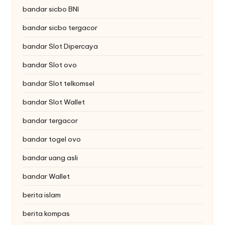
bandar sicbo BNI
bandar sicbo tergacor
bandar Slot Dipercaya
bandar Slot ovo
bandar Slot telkomsel
bandar Slot Wallet
bandar tergacor
bandar togel ovo
bandar uang asli
bandar Wallet
berita islam
berita kompas