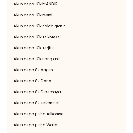
Akun depo 10k MANDIRI
Akun depo 10k resmi
Akun depo 10k saldo gratis
Akun depo 10k telkomsel
Akun depo 10k terjitu
Akun depo 10k uang asli
Akun depo 5k bagus
Akun depo 5k Dana
Akun depo 5k Dipercaya
Akun depo 5k telkomsel
Akun depo pulsa telkomsel
Akun depo pulsa Wallet