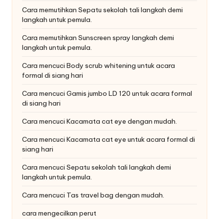
Cara memutihkan Sepatu sekolah tali langkah demi
langkah untuk pemula.
Cara memutihkan Sunscreen spray langkah demi
langkah untuk pemula.
Cara mencuci Body scrub whitening untuk acara
formal di siang hari
Cara mencuci Gamis jumbo LD 120 untuk acara formal
di siang hari
Cara mencuci Kacamata cat eye dengan mudah.
Cara mencuci Kacamata cat eye untuk acara formal di
siang hari
Cara mencuci Sepatu sekolah tali langkah demi
langkah untuk pemula.
Cara mencuci Tas travel bag dengan mudah.
cara mengecilkan perut