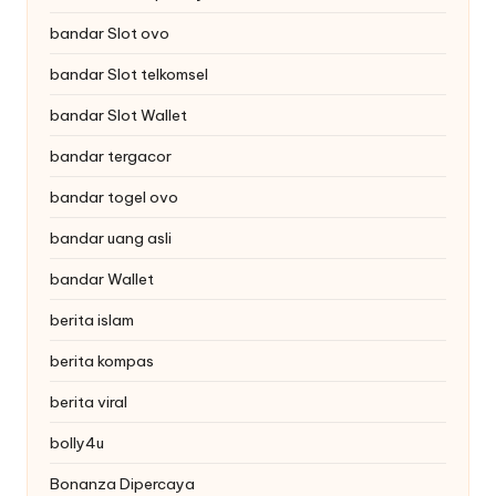
bandar Slot ovo
bandar Slot telkomsel
bandar Slot Wallet
bandar tergacor
bandar togel ovo
bandar uang asli
bandar Wallet
berita islam
berita kompas
berita viral
bolly4u
Bonanza Dipercaya