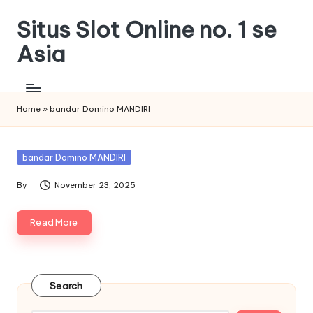
Situs Slot Online no. 1 se
Skip
to
Asia
content
Home
»
bandar Domino MANDIRI
Posted
bandar Domino MANDIRI
in
By
November 23, 2025
Posted
by
Read More
Search