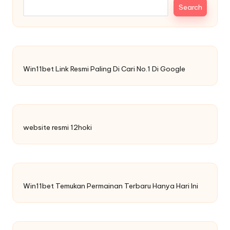
Search
Win11bet Link Resmi Paling Di Cari No.1 Di Google
website resmi 12hoki
Win11bet
Temukan Permainan Terbaru Hanya Hari Ini