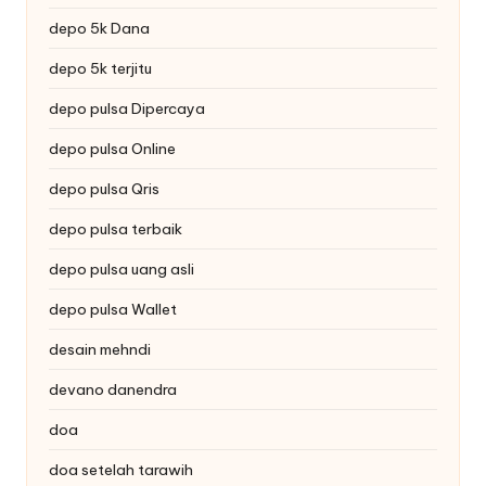
depo 5k Dana
depo 5k terjitu
depo pulsa Dipercaya
depo pulsa Online
depo pulsa Qris
depo pulsa terbaik
depo pulsa uang asli
depo pulsa Wallet
desain mehndi
devano danendra
doa
doa setelah tarawih