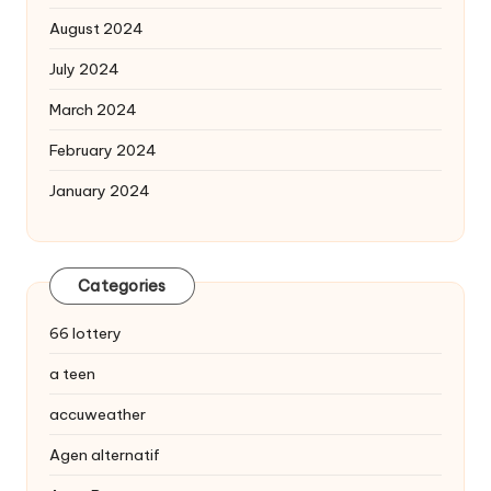
August 2024
July 2024
March 2024
February 2024
January 2024
Categories
66 lottery
a teen
accuweather
Agen alternatif