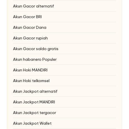
Akun Gacor alternatif
Akun Gacor BRI
Akun Gacor Dana
Akun Gacor rupiah
Akun Gacor saldo gratis
Akun habanero Populer
Akun Hoki MANDIRI
Akun Hoki telkomsel
Akun Jackpot alternatif
Akun Jackpot MANDIRI
Akun Jackpot tergacor
Akun Jackpot Wallet