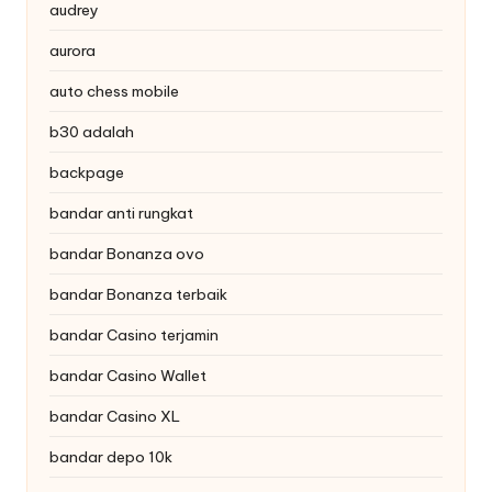
audrey
aurora
auto chess mobile
b30 adalah
backpage
bandar anti rungkat
bandar Bonanza ovo
bandar Bonanza terbaik
bandar Casino terjamin
bandar Casino Wallet
bandar Casino XL
bandar depo 10k