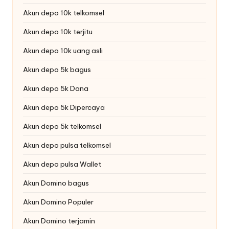
Akun depo 10k telkomsel
Akun depo 10k terjitu
Akun depo 10k uang asli
Akun depo 5k bagus
Akun depo 5k Dana
Akun depo 5k Dipercaya
Akun depo 5k telkomsel
Akun depo pulsa telkomsel
Akun depo pulsa Wallet
Akun Domino bagus
Akun Domino Populer
Akun Domino terjamin