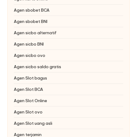
Agen sbobet BCA
Agen sbobet BNI
Agen sicbo alternatif
Agen sicbo BNI
Agen sicbo ovo
Agen sicbo saldo gratis
Agen Slot bagus
Agen Slot BCA
Agen Slot Online
Agen Slot ovo
Agen Slot uang asli
Agen terjamin