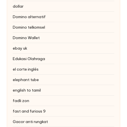
dollar
Domino alternatif
Domino telkomsel
Domino Wallet
ebay uk
Edukasi Olahraga
el corte inglés
elephant tube
english to tamil
fadli zon
fast and furious 9
Gacor anti rungkat