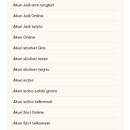
Akun Judi anti rungkat
Akun Judi Online
Akun Judi terjitu
Akun Online
Akun sbobet Qris
Akun sbobet resmi
Akun sbobet terjitu
Akun sicbo
Akun sicbo saldo gratis
Akun sicbo telkomsel
Akun Slot Online
Akun Slot telkomsel