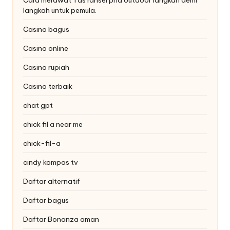
Cara merawat Tas ransel pria outdoor langkah demi
langkah untuk pemula.
Casino bagus
Casino online
Casino rupiah
Casino terbaik
chat gpt
chick fil a near me
chick-fil-a
cindy kompas tv
Daftar alternatif
Daftar bagus
Daftar Bonanza aman