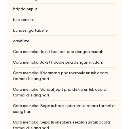
bripda puput
bse sensex
bundesliga tabelle
camfuze
Cara memakai Jaket bomber pria dengan mudah.
Cara memakai Jaket hoodie pria dengan mudah.
Cara memakai Kacamata photocromic untuk acara
formal di siang hari
Cara memakai Sandal jepit pria distro untuk acara
formal di siang hari
Cara memakai Sepatu boots pria untuk acara formal di
siang hari
Cara memakai Sepatu sneakers sekolah untuk acara
formal di siang hari