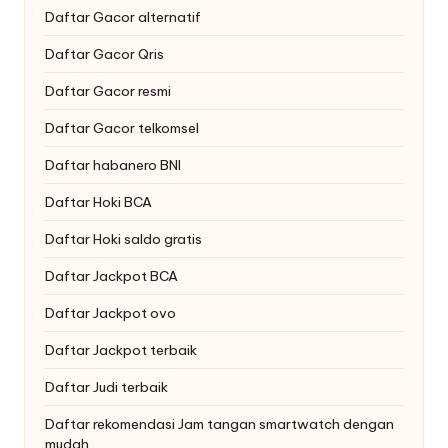
Daftar Gacor alternatif
Daftar Gacor Qris
Daftar Gacor resmi
Daftar Gacor telkomsel
Daftar habanero BNI
Daftar Hoki BCA
Daftar Hoki saldo gratis
Daftar Jackpot BCA
Daftar Jackpot ovo
Daftar Jackpot terbaik
Daftar Judi terbaik
Daftar rekomendasi Jam tangan smartwatch dengan
mudah.