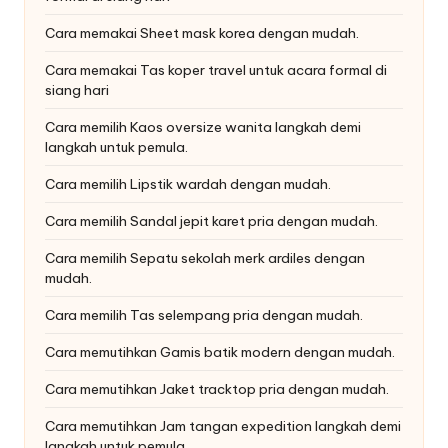
Cara memakai Sheet mask korea dengan mudah.
Cara memakai Tas koper travel untuk acara formal di
siang hari
Cara memilih Kaos oversize wanita langkah demi
langkah untuk pemula.
Cara memilih Lipstik wardah dengan mudah.
Cara memilih Sandal jepit karet pria dengan mudah.
Cara memilih Sepatu sekolah merk ardiles dengan
mudah.
Cara memilih Tas selempang pria dengan mudah.
Cara memutihkan Gamis batik modern dengan mudah.
Cara memutihkan Jaket tracktop pria dengan mudah.
Cara memutihkan Jam tangan expedition langkah demi
langkah untuk pemula.