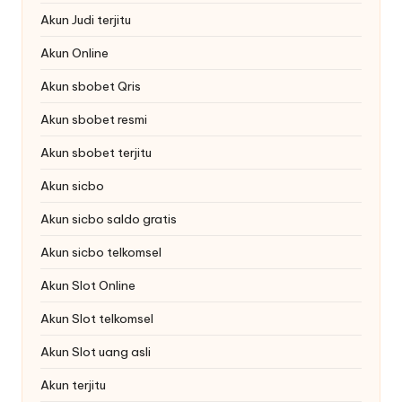
Akun Judi terjitu
Akun Online
Akun sbobet Qris
Akun sbobet resmi
Akun sbobet terjitu
Akun sicbo
Akun sicbo saldo gratis
Akun sicbo telkomsel
Akun Slot Online
Akun Slot telkomsel
Akun Slot uang asli
Akun terjitu