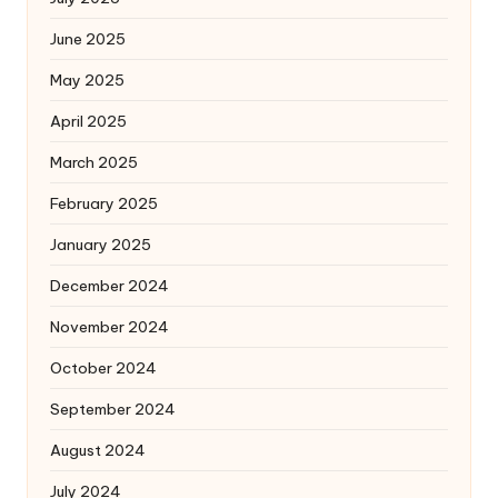
June 2025
May 2025
April 2025
March 2025
February 2025
January 2025
December 2024
November 2024
October 2024
September 2024
August 2024
July 2024