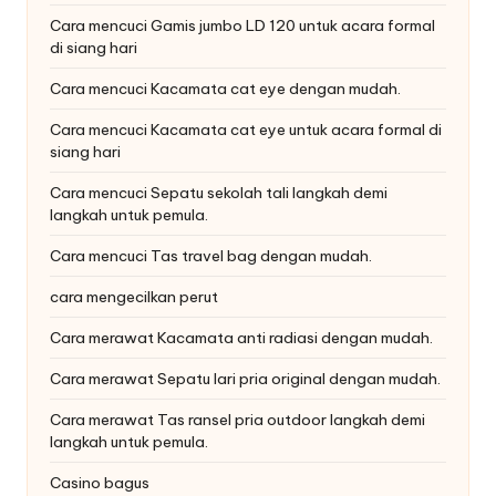
Cara mencuci Gamis jumbo LD 120 untuk acara formal
di siang hari
Cara mencuci Kacamata cat eye dengan mudah.
Cara mencuci Kacamata cat eye untuk acara formal di
siang hari
Cara mencuci Sepatu sekolah tali langkah demi
langkah untuk pemula.
Cara mencuci Tas travel bag dengan mudah.
cara mengecilkan perut
Cara merawat Kacamata anti radiasi dengan mudah.
Cara merawat Sepatu lari pria original dengan mudah.
Cara merawat Tas ransel pria outdoor langkah demi
langkah untuk pemula.
Casino bagus