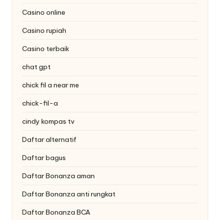
Casino online
Casino rupiah
Casino terbaik
chat gpt
chick fil a near me
chick-fil-a
cindy kompas tv
Daftar alternatif
Daftar bagus
Daftar Bonanza aman
Daftar Bonanza anti rungkat
Daftar Bonanza BCA