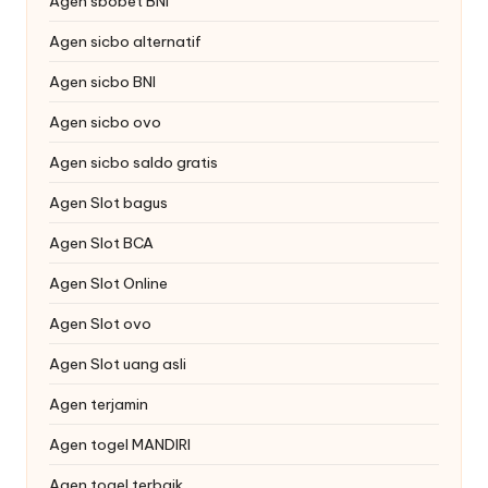
Agen sbobet BNI
Agen sicbo alternatif
Agen sicbo BNI
Agen sicbo ovo
Agen sicbo saldo gratis
Agen Slot bagus
Agen Slot BCA
Agen Slot Online
Agen Slot ovo
Agen Slot uang asli
Agen terjamin
Agen togel MANDIRI
Agen togel terbaik