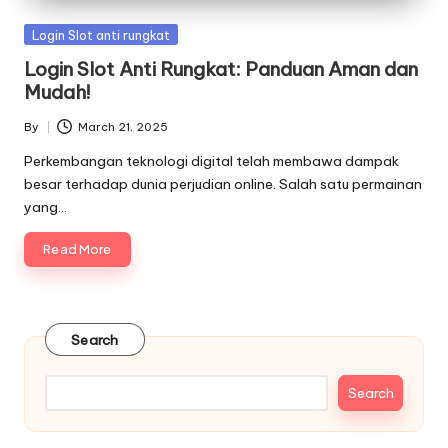
Posted
Login Slot anti rungkat
in
Login Slot Anti Rungkat: Panduan Aman dan
Mudah!
By
March 21, 2025
Posted
by
Perkembangan teknologi digital telah membawa dampak
besar terhadap dunia perjudian online. Salah satu permainan
yang…
Read More
Search
Search