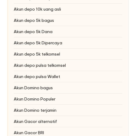
Akun depo 10k uang asli
Akun depo 5k bagus
Akun depo 5k Dana
Akun depo 5k Dipercaya
Akun depo 5k telkomsel
Akun depo pulsa telkomsel
Akun depo pulsa Wallet
Akun Domino bagus
Akun Domino Populer
Akun Domino terjamin
Akun Gacor alternatif
Akun Gacor BRI