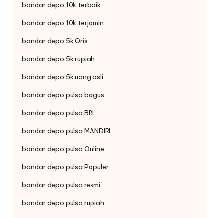
bandar depo 10k terbaik
bandar depo 10k terjamin
bandar depo 5k Qris
bandar depo 5k rupiah
bandar depo 5k uang asli
bandar depo pulsa bagus
bandar depo pulsa BRI
bandar depo pulsa MANDIRI
bandar depo pulsa Online
bandar depo pulsa Populer
bandar depo pulsa resmi
bandar depo pulsa rupiah