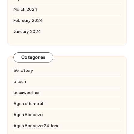
March 2024
February 2024
January 2024
Categories
66 lottery
a teen
accuweather
Agen alternatif
Agen Bonanza
Agen Bonanza 24 Jam