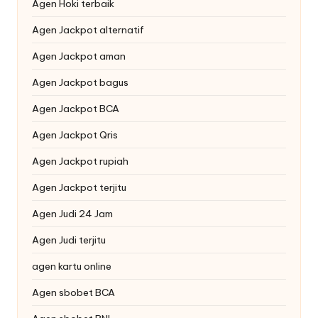
Agen Hoki terbaik
Agen Jackpot alternatif
Agen Jackpot aman
Agen Jackpot bagus
Agen Jackpot BCA
Agen Jackpot Qris
Agen Jackpot rupiah
Agen Jackpot terjitu
Agen Judi 24 Jam
Agen Judi terjitu
agen kartu online
Agen sbobet BCA