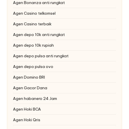
Agen Bonanza anti rungkat
Agen Casino telkomsel
Agen Casino terbaik
Agen depo 10k anti rungkat
Agen depo 10k rupiah
Agen depo pulsa anti rungkat
Agen depo pulsa ovo
Agen Domino BRI
Agen Gacor Dana
Agen habanero 24 Jam
Agen Hoki BCA
Agen Hoki Qris