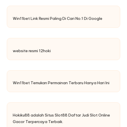
Win11bet Link Resmi Paling Di Cari No.1 Di Google
website resmi 12hoki
Win11bet
Temukan Permainan Terbaru Hanya Hari Ini
Hokiku88
adalah Situs Slot88 Daftar Judi Slot Online
Gacor Terpercaya Terbaik.