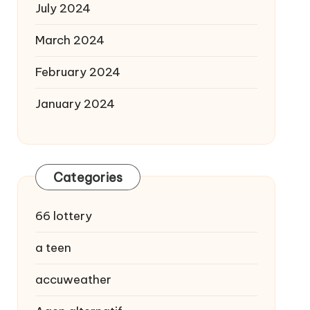
July 2024
March 2024
February 2024
January 2024
Categories
66 lottery
a teen
accuweather