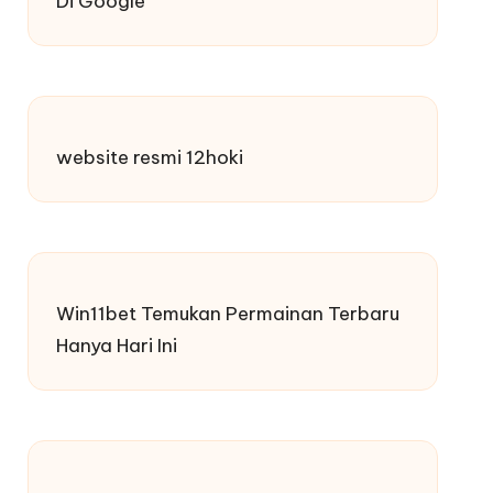
Di Google
website resmi 12hoki
Win11bet
Temukan Permainan Terbaru
Hanya Hari Ini