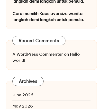
langkah demi langkah untuk pemula.
Cara memilih Kaos oversize wanita
langkah demi langkah untuk pemula.
Recent Comments
A WordPress Commenter
on
Hello
world!
Archives
June 2026
May 2026