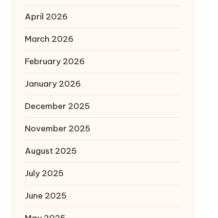
April 2026
March 2026
February 2026
January 2026
December 2025
November 2025
August 2025
July 2025
June 2025
May 2025