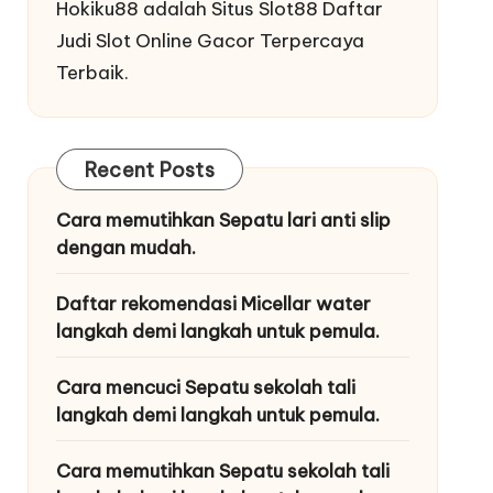
Hokiku88
adalah Situs Slot88 Daftar
Judi Slot Online Gacor Terpercaya
Terbaik.
Recent Posts
Cara memutihkan Sepatu lari anti slip
dengan mudah.
Daftar rekomendasi Micellar water
langkah demi langkah untuk pemula.
Cara mencuci Sepatu sekolah tali
langkah demi langkah untuk pemula.
Cara memutihkan Sepatu sekolah tali