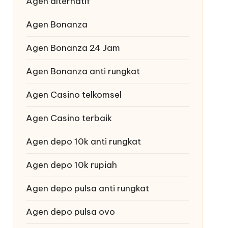
Agen alternatif
Agen Bonanza
Agen Bonanza 24 Jam
Agen Bonanza anti rungkat
Agen Casino telkomsel
Agen Casino terbaik
Agen depo 10k anti rungkat
Agen depo 10k rupiah
Agen depo pulsa anti rungkat
Agen depo pulsa ovo