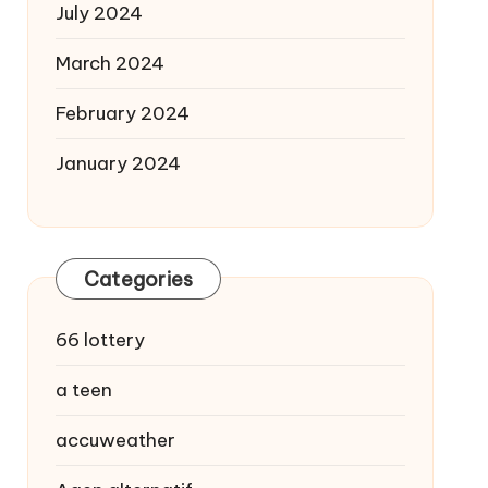
July 2024
March 2024
February 2024
January 2024
Categories
66 lottery
a teen
accuweather