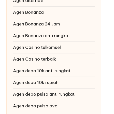
Agen alternatif
Agen Bonanza
Agen Bonanza 24 Jam
Agen Bonanza anti rungkat
Agen Casino telkomsel
Agen Casino terbaik
Agen depo 10k anti rungkat
Agen depo 10k rupiah
Agen depo pulsa anti rungkat
Agen depo pulsa ovo