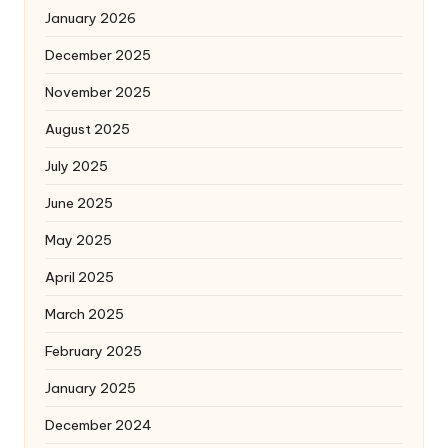
January 2026
December 2025
November 2025
August 2025
July 2025
June 2025
May 2025
April 2025
March 2025
February 2025
January 2025
December 2024