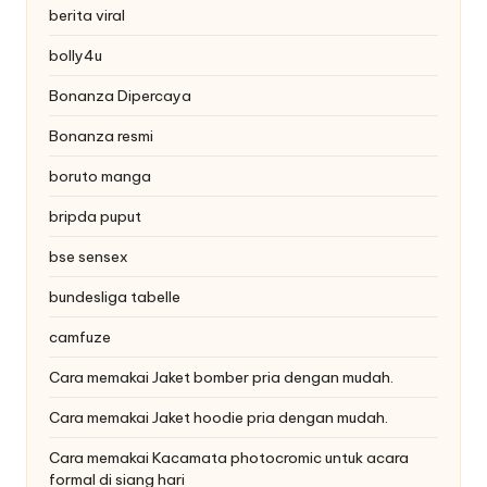
berita viral
bolly4u
Bonanza Dipercaya
Bonanza resmi
boruto manga
bripda puput
bse sensex
bundesliga tabelle
camfuze
Cara memakai Jaket bomber pria dengan mudah.
Cara memakai Jaket hoodie pria dengan mudah.
Cara memakai Kacamata photocromic untuk acara
formal di siang hari