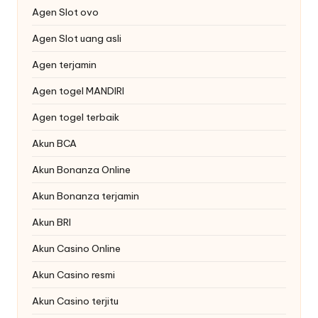
Agen Slot ovo
Agen Slot uang asli
Agen terjamin
Agen togel MANDIRI
Agen togel terbaik
Akun BCA
Akun Bonanza Online
Akun Bonanza terjamin
Akun BRI
Akun Casino Online
Akun Casino resmi
Akun Casino terjitu