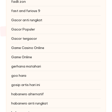
fadli zon
fast and furious 9
Gacor anti rungkat
Gacor Populer
Gacor tergacor
Game Casino Online
Game Online
gerhana matahari
goo hara
gosip artis hari ini
habanero alternatif
habanero anti rungkat