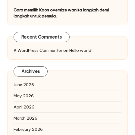
Cara memilih Kaos oversize wanita langkah demi
langkah untuk pemula.
Recent Comments
A WordPress Commenter
on
Hello world!
Archives
June 2026
May 2026
April 2026
March 2026
February 2026