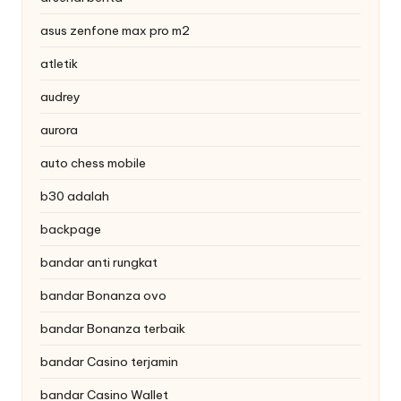
asus zenfone max pro m2
atletik
audrey
aurora
auto chess mobile
b30 adalah
backpage
bandar anti rungkat
bandar Bonanza ovo
bandar Bonanza terbaik
bandar Casino terjamin
bandar Casino Wallet