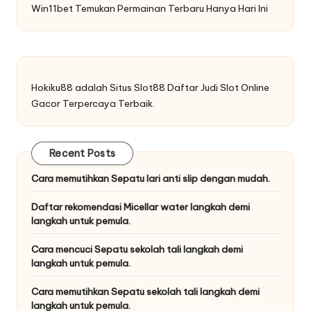
Win11bet
Temukan Permainan Terbaru Hanya Hari Ini
Hokiku88
adalah Situs Slot88 Daftar Judi Slot Online
Gacor Terpercaya Terbaik.
Recent Posts
Cara memutihkan Sepatu lari anti slip dengan mudah.
Daftar rekomendasi Micellar water langkah demi
langkah untuk pemula.
Cara mencuci Sepatu sekolah tali langkah demi
langkah untuk pemula.
Cara memutihkan Sepatu sekolah tali langkah demi
langkah untuk pemula.