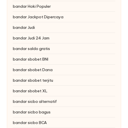
bandar Hoki Populer
bandar Jackpot Dipercaya
bandar Judi
bandar Judi 24 Jam
bandar saldo gratis
bandar sbobet BNI
bandar sbobet Dana
bandar sbobet terjitu
bandar sbobet XL
bandar sicbo alternatif
bandar sicbo bagus
bandar sicbo BCA