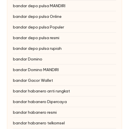
bandar depo pulsa MANDIRI
bandar depo pulsa Online
bandar depo pulsa Populer
bandar depo pulsa resmi
bandar depo pulsa rupiah
bandar Domino
bandar Domino MANDIRI
bandar Gacor Wallet
bandar habanero anti rungkat
bandar habanero Dipercaya
bandar habanero resmi
bandar habanero telkomsel