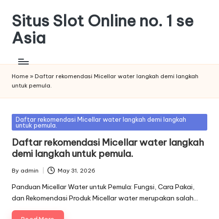
Situs Slot Online no. 1 se
Skip
to
Asia
content
Home
»
Daftar rekomendasi Micellar water langkah demi langkah
untuk pemula.
Posted
Daftar rekomendasi Micellar water langkah demi langkah
untuk pemula.
in
Daftar rekomendasi Micellar water langkah
demi langkah untuk pemula.
By
admin
May 31, 2026
Posted
by
Panduan Micellar Water untuk Pemula: Fungsi, Cara Pakai,
dan Rekomendasi Produk Micellar water merupakan salah…
Read More