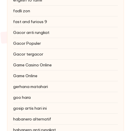
fadli zon
fast and furious 9
Gacor anti rungkat
Gacor Populer
Gacor tergacor
Game Casino Online
Game Online
gerhana matahari
goo hara
gosip artis hari ini
habanero alternatif
habanero anti rungkat