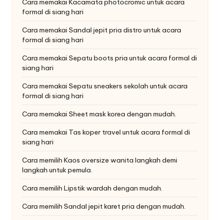
Cara memakai Kacamata photocromic untuk acara
formal di siang hari
Cara memakai Sandal jepit pria distro untuk acara
formal di siang hari
Cara memakai Sepatu boots pria untuk acara formal di
siang hari
Cara memakai Sepatu sneakers sekolah untuk acara
formal di siang hari
Cara memakai Sheet mask korea dengan mudah.
Cara memakai Tas koper travel untuk acara formal di
siang hari
Cara memilih Kaos oversize wanita langkah demi
langkah untuk pemula.
Cara memilih Lipstik wardah dengan mudah.
Cara memilih Sandal jepit karet pria dengan mudah.