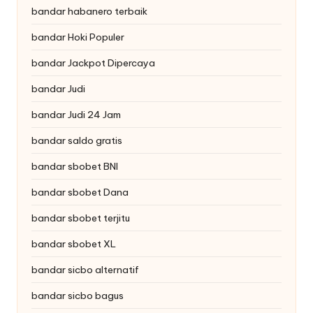
bandar habanero terbaik
bandar Hoki Populer
bandar Jackpot Dipercaya
bandar Judi
bandar Judi 24 Jam
bandar saldo gratis
bandar sbobet BNI
bandar sbobet Dana
bandar sbobet terjitu
bandar sbobet XL
bandar sicbo alternatif
bandar sicbo bagus