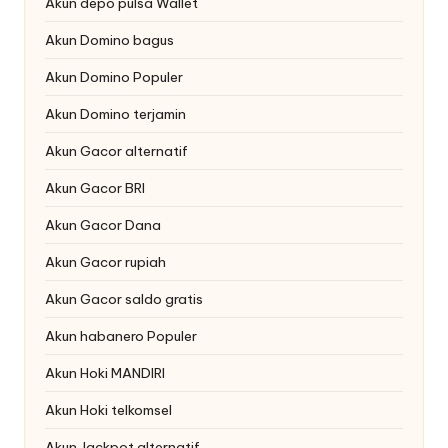
Akun depo pulsa Wallet
Akun Domino bagus
Akun Domino Populer
Akun Domino terjamin
Akun Gacor alternatif
Akun Gacor BRI
Akun Gacor Dana
Akun Gacor rupiah
Akun Gacor saldo gratis
Akun habanero Populer
Akun Hoki MANDIRI
Akun Hoki telkomsel
Akun Jackpot alternatif