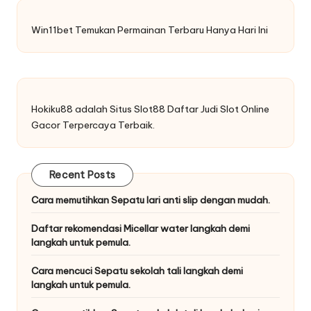
Win11bet
Temukan Permainan Terbaru Hanya Hari Ini
Hokiku88
adalah Situs Slot88 Daftar Judi Slot Online
Gacor Terpercaya Terbaik.
Recent Posts
Cara memutihkan Sepatu lari anti slip dengan mudah.
Daftar rekomendasi Micellar water langkah demi
langkah untuk pemula.
Cara mencuci Sepatu sekolah tali langkah demi
langkah untuk pemula.