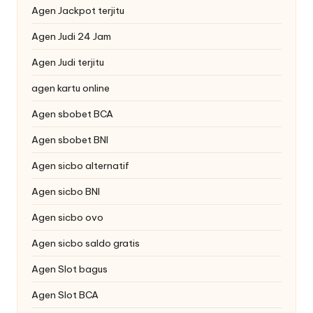
Agen Jackpot terjitu
Agen Judi 24 Jam
Agen Judi terjitu
agen kartu online
Agen sbobet BCA
Agen sbobet BNI
Agen sicbo alternatif
Agen sicbo BNI
Agen sicbo ovo
Agen sicbo saldo gratis
Agen Slot bagus
Agen Slot BCA