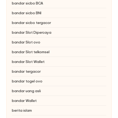
bandar sicbo BCA
bandar sicbo BNI
bandar sicbo tergacor
bandar Slot Dipercaya
bandar Slot ovo
bandar Slot telkomsel
bandar Slot Wallet
bandar tergacor
bandar togel ovo
bandar uang asli
bandar Wallet
berita islam