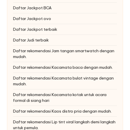
Daftar Jackpot BCA
Daftar Jackpot ovo
Daftar Jackpot terbaik
Daftar Judi terbaik
Daftar rekomendasi Jam tangan smartwatch dengan
mudah.
Daftar rekomendasi Kacamata baca dengan mudah.
Daftar rekomendasi Kacamata bulat vintage dengan
mudah.
Daftar rekomendasi Kacamata kotak untuk acara
formal di siang hari
Daftar rekomendasi Kaos distro pria dengan mudah.
Daftar rekomendasi Lip tint viral langkah demi langkah
untuk pemula.