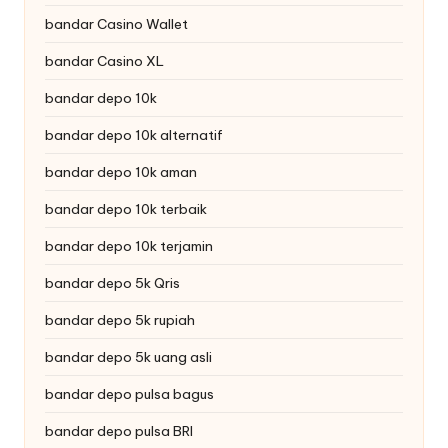
bandar Casino Wallet
bandar Casino XL
bandar depo 10k
bandar depo 10k alternatif
bandar depo 10k aman
bandar depo 10k terbaik
bandar depo 10k terjamin
bandar depo 5k Qris
bandar depo 5k rupiah
bandar depo 5k uang asli
bandar depo pulsa bagus
bandar depo pulsa BRI