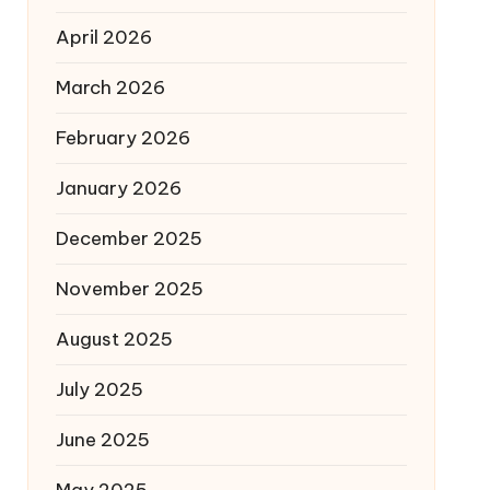
April 2026
March 2026
February 2026
January 2026
December 2025
November 2025
August 2025
July 2025
June 2025
May 2025