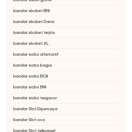
bandar sbobet BNI
bandar sbobet Dana
bandar sbobet terjitu
bandar sbobet XL
bandar sicbo alternatif
bandar sicbo bagus
bandar sicbo BCA
bandar sicbo BNI
bandar sicbo tergacor
bandar Slot Dipercaya
bandar Slot ovo
bandar Slot telkomsel