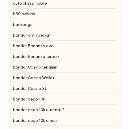
auto chess mobile
b30 adalah
backpage
bandar anti rungkat
bandar Bonanza ovo
bandar Bonanza terbaik
bandar Casino terjamin
bandar Casino Wallet
bandar Casino XL
bandar depo 10k
bandar depo 10k alternatif
bandar depo 10k aman