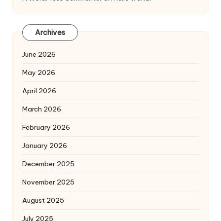
Archives
June 2026
May 2026
April 2026
March 2026
February 2026
January 2026
December 2025
November 2025
August 2025
July 2025