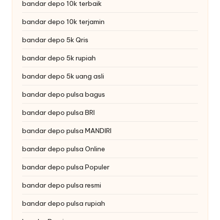
bandar depo 10k terbaik
bandar depo 10k terjamin
bandar depo 5k Qris
bandar depo 5k rupiah
bandar depo 5k uang asli
bandar depo pulsa bagus
bandar depo pulsa BRI
bandar depo pulsa MANDIRI
bandar depo pulsa Online
bandar depo pulsa Populer
bandar depo pulsa resmi
bandar depo pulsa rupiah