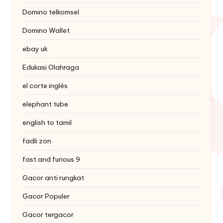
Domino telkomsel
Domino Wallet
ebay uk
Edukasi Olahraga
el corte inglés
elephant tube
english to tamil
fadli zon
fast and furious 9
Gacor anti rungkat
Gacor Populer
Gacor tergacor