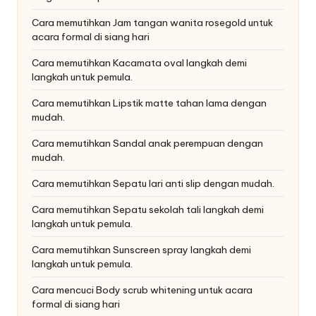
Cara memutihkan Jam tangan wanita rosegold untuk
acara formal di siang hari
Cara memutihkan Kacamata oval langkah demi
langkah untuk pemula.
Cara memutihkan Lipstik matte tahan lama dengan
mudah.
Cara memutihkan Sandal anak perempuan dengan
mudah.
Cara memutihkan Sepatu lari anti slip dengan mudah.
Cara memutihkan Sepatu sekolah tali langkah demi
langkah untuk pemula.
Cara memutihkan Sunscreen spray langkah demi
langkah untuk pemula.
Cara mencuci Body scrub whitening untuk acara
formal di siang hari