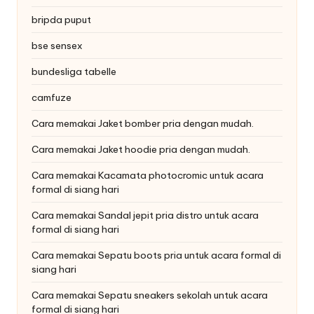
bripda puput
bse sensex
bundesliga tabelle
camfuze
Cara memakai Jaket bomber pria dengan mudah.
Cara memakai Jaket hoodie pria dengan mudah.
Cara memakai Kacamata photocromic untuk acara
formal di siang hari
Cara memakai Sandal jepit pria distro untuk acara
formal di siang hari
Cara memakai Sepatu boots pria untuk acara formal di
siang hari
Cara memakai Sepatu sneakers sekolah untuk acara
formal di siang hari