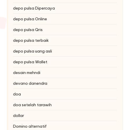
depo pulsa Dipercaya
depo pulsa Online
depo pulsa Qris
depo pulsa terbaik
depo pulsa uang asli
depo pulsa Wallet
desain mehndi
devano danendra
doa
doa setelah tarawih
dollar
Domino alternatif