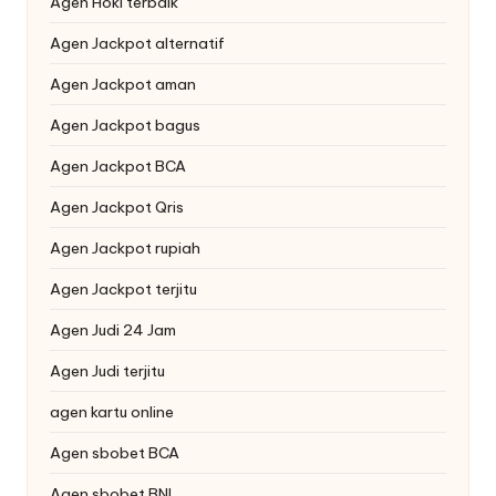
Agen Hoki terbaik
Agen Jackpot alternatif
Agen Jackpot aman
Agen Jackpot bagus
Agen Jackpot BCA
Agen Jackpot Qris
Agen Jackpot rupiah
Agen Jackpot terjitu
Agen Judi 24 Jam
Agen Judi terjitu
agen kartu online
Agen sbobet BCA
Agen sbobet BNI