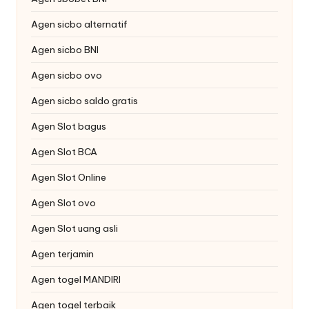
Agen sicbo alternatif
Agen sicbo BNI
Agen sicbo ovo
Agen sicbo saldo gratis
Agen Slot bagus
Agen Slot BCA
Agen Slot Online
Agen Slot ovo
Agen Slot uang asli
Agen terjamin
Agen togel MANDIRI
Agen togel terbaik