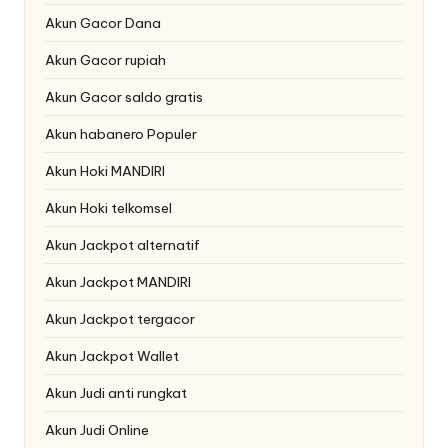
Akun Gacor Dana
Akun Gacor rupiah
Akun Gacor saldo gratis
Akun habanero Populer
Akun Hoki MANDIRI
Akun Hoki telkomsel
Akun Jackpot alternatif
Akun Jackpot MANDIRI
Akun Jackpot tergacor
Akun Jackpot Wallet
Akun Judi anti rungkat
Akun Judi Online