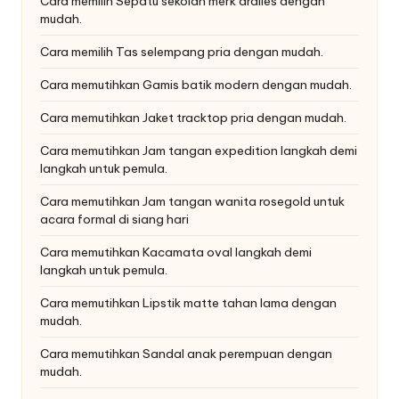
Cara memilih Sepatu sekolah merk ardiles dengan
mudah.
Cara memilih Tas selempang pria dengan mudah.
Cara memutihkan Gamis batik modern dengan mudah.
Cara memutihkan Jaket tracktop pria dengan mudah.
Cara memutihkan Jam tangan expedition langkah demi
langkah untuk pemula.
Cara memutihkan Jam tangan wanita rosegold untuk
acara formal di siang hari
Cara memutihkan Kacamata oval langkah demi
langkah untuk pemula.
Cara memutihkan Lipstik matte tahan lama dengan
mudah.
Cara memutihkan Sandal anak perempuan dengan
mudah.