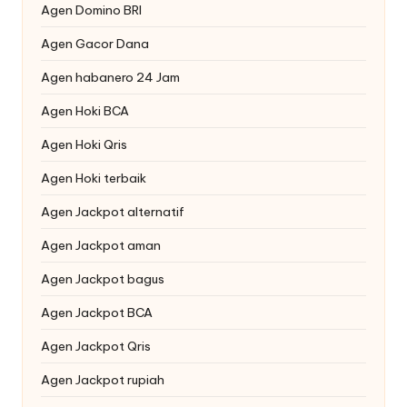
Agen Domino BRI
Agen Gacor Dana
Agen habanero 24 Jam
Agen Hoki BCA
Agen Hoki Qris
Agen Hoki terbaik
Agen Jackpot alternatif
Agen Jackpot aman
Agen Jackpot bagus
Agen Jackpot BCA
Agen Jackpot Qris
Agen Jackpot rupiah