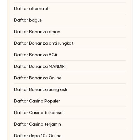
Daftar alternatif
Daftar bagus
Daftar Bonanza aman
Daftar Bonanza anti rungkat
Daftar Bonanza BCA
Daftar Bonanza MANDIRI
Daftar Bonanza Online
Daftar Bonanza uang asli
Daftar Casino Populer
Daftar Casino telkomsel
Daftar Casino terjamin
Daftar depo 10k Online