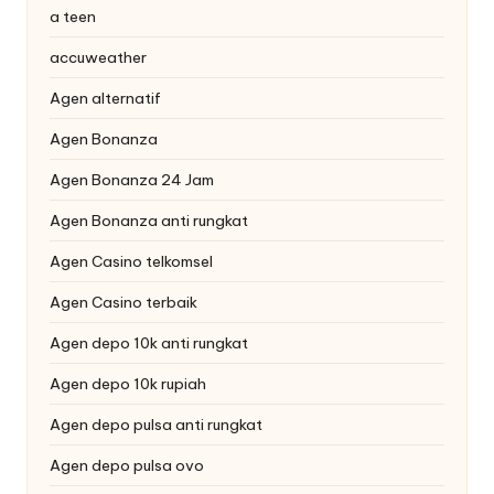
a teen
accuweather
Agen alternatif
Agen Bonanza
Agen Bonanza 24 Jam
Agen Bonanza anti rungkat
Agen Casino telkomsel
Agen Casino terbaik
Agen depo 10k anti rungkat
Agen depo 10k rupiah
Agen depo pulsa anti rungkat
Agen depo pulsa ovo