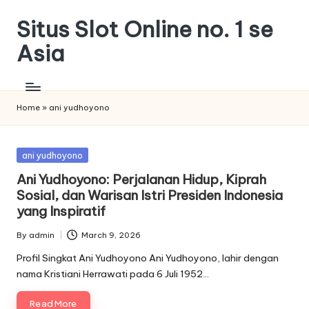
Situs Slot Online no. 1 se
Skip
to
Asia
content
Home
»
ani yudhoyono
Posted
ani yudhoyono
in
Ani Yudhoyono: Perjalanan Hidup, Kiprah
Sosial, dan Warisan Istri Presiden Indonesia
yang Inspiratif
By
admin
March 9, 2026
Posted
by
Profil Singkat Ani Yudhoyono Ani Yudhoyono, lahir dengan
nama Kristiani Herrawati pada 6 Juli 1952…
Read More