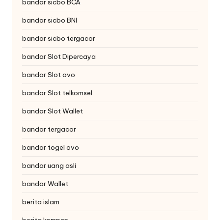
bandar sicbo BCA
bandar sicbo BNI
bandar sicbo tergacor
bandar Slot Dipercaya
bandar Slot ovo
bandar Slot telkomsel
bandar Slot Wallet
bandar tergacor
bandar togel ovo
bandar uang asli
bandar Wallet
berita islam
berita kompas