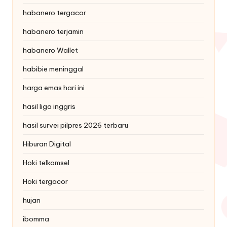
habanero tergacor
habanero terjamin
habanero Wallet
habibie meninggal
harga emas hari ini
hasil liga inggris
hasil survei pilpres 2026 terbaru
Hiburan Digital
Hoki telkomsel
Hoki tergacor
hujan
ibomma