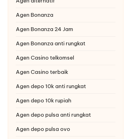
Agen alternatif
Agen Bonanza
Agen Bonanza 24 Jam
Agen Bonanza anti rungkat
Agen Casino telkomsel
Agen Casino terbaik
Agen depo 10k anti rungkat
Agen depo 10k rupiah
Agen depo pulsa anti rungkat
Agen depo pulsa ovo