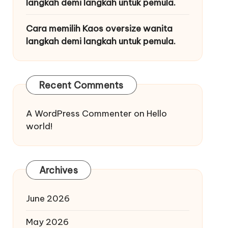
langkah demi langkah untuk pemula.
Cara memilih Kaos oversize wanita
langkah demi langkah untuk pemula.
Recent Comments
A WordPress Commenter
on
Hello
world!
Archives
June 2026
May 2026