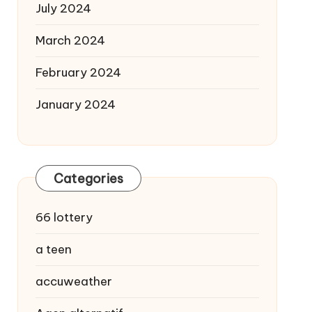
July 2024
March 2024
February 2024
January 2024
Categories
66 lottery
a teen
accuweather