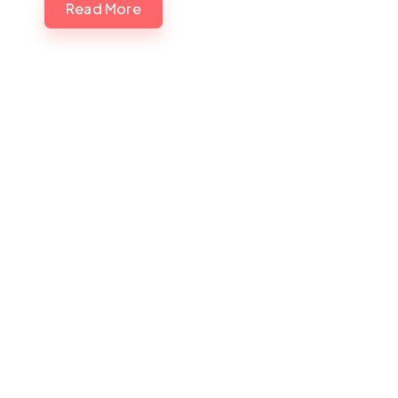
Read More