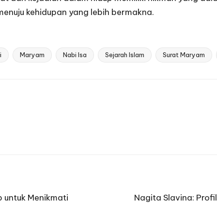
enuju kehidupan yang lebih bermakna.
i
Maryam
Nabi Isa
Sejarah Islam
Surat Maryam
 untuk Menikmati
Nagita Slavina: Profi