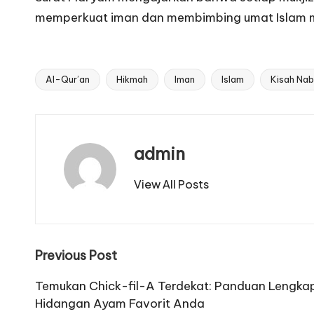
memperkuat iman dan membimbing umat Islam m
Al-Qur’an
Hikmah
Iman
Islam
Kisah Nab
Tags:
admin
View All Posts
Post
Previous Post
navigation
Temukan Chick-fil-A Terdekat: Panduan Lengkap
Hidangan Ayam Favorit Anda