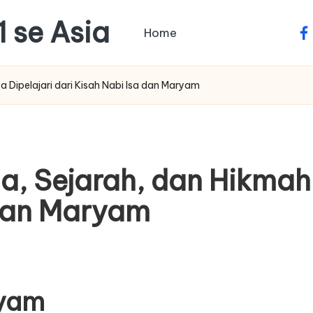
1 se Asia
Home
fa
 Dipelajari dari Kisah Nabi Isa dan Maryam
, Sejarah, dan Hikmah 
 dan Maryam
ryam