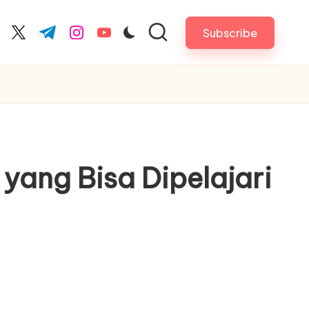
Subscribe
cebook.com
twitter.com
t.me
instagram.com
youtube.com
yang Bisa Dipelajari