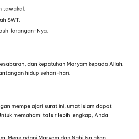
n tawakal.
lah SWT.
jauhi larangan-Nya.
 kesabaran, dan kepatuhan Maryam kepada Allah.
antangan hidup sehari-hari.
gan mempelajari surat ini, umat Islam dapat
tuk memahami tafsir lebih lengkap, Anda
am. Meneladani Maryam dan Nabi Isa akan