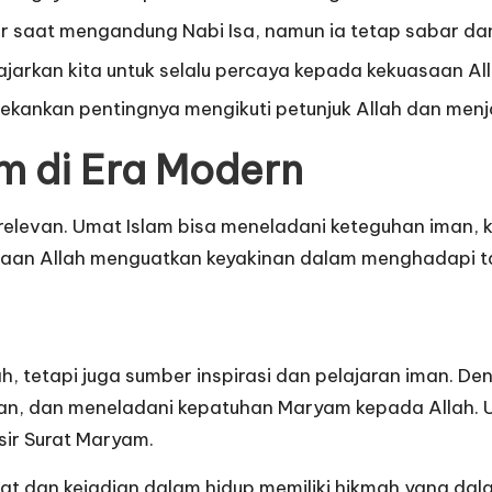
 saat mengandung Nabi Isa, namun ia tetap sabar da
ajarkan kita untuk selalu percaya kepada kekuasaan Al
nekankan pentingnya mengikuti petunjuk Allah dan men
m di Era Modern
 relevan. Umat Islam bisa meneladani keteguhan iman,
uasaan Allah menguatkan keyakinan dalam menghadapi t
, tetapi juga sumber inspirasi dan pelajaran iman. Den
, dan meneladani kepatuhan Maryam kepada Allah. Un
sir Surat Maryam
.
t dan kejadian dalam hidup memiliki hikmah yang dal