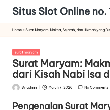
Situs Slot Online no. 
Skip
to
content
Home
»
Surat Maryam: Makna, Sejarah, dan Hikmah yang Bisa
Posted
surat maryam
in
Surat Maryam: Makna
dari Kisah Nabi Isa
By
admin
March 7, 2026
No Comments
Posted
by
Pengenalan Surat Ma