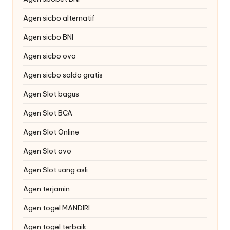
Agen sicbo alternatif
Agen sicbo BNI
Agen sicbo ovo
Agen sicbo saldo gratis
Agen Slot bagus
Agen Slot BCA
Agen Slot Online
Agen Slot ovo
Agen Slot uang asli
Agen terjamin
Agen togel MANDIRI
Agen togel terbaik