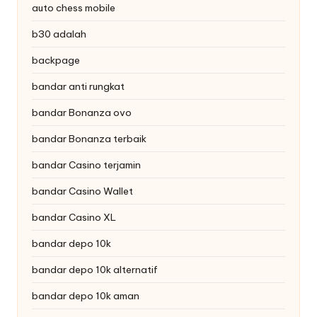
auto chess mobile
b30 adalah
backpage
bandar anti rungkat
bandar Bonanza ovo
bandar Bonanza terbaik
bandar Casino terjamin
bandar Casino Wallet
bandar Casino XL
bandar depo 10k
bandar depo 10k alternatif
bandar depo 10k aman