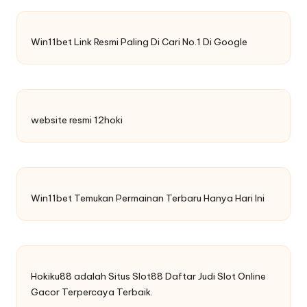
Win11bet Link Resmi Paling Di Cari No.1 Di Google
website resmi 12hoki
Win11bet
Temukan Permainan Terbaru Hanya Hari Ini
Hokiku88
adalah Situs Slot88 Daftar Judi Slot Online
Gacor Terpercaya Terbaik.