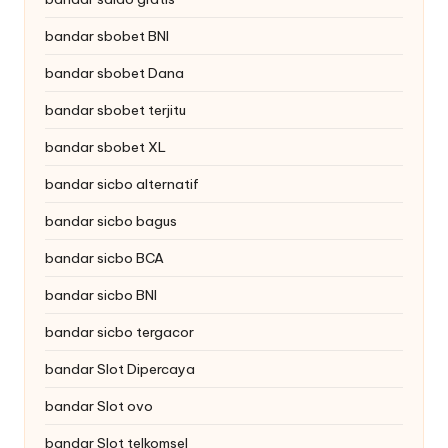
bandar sbobet BNI
bandar sbobet Dana
bandar sbobet terjitu
bandar sbobet XL
bandar sicbo alternatif
bandar sicbo bagus
bandar sicbo BCA
bandar sicbo BNI
bandar sicbo tergacor
bandar Slot Dipercaya
bandar Slot ovo
bandar Slot telkomsel