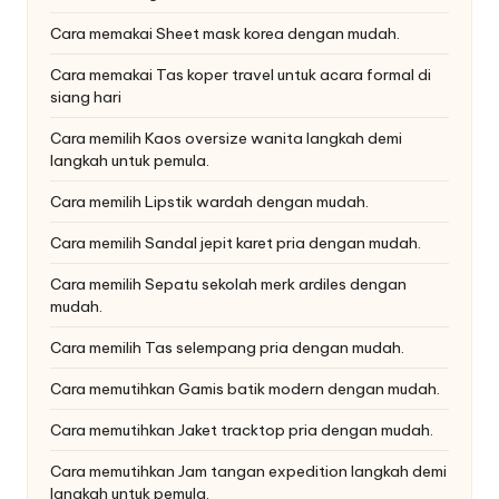
Cara memakai Sheet mask korea dengan mudah.
Cara memakai Tas koper travel untuk acara formal di
siang hari
Cara memilih Kaos oversize wanita langkah demi
langkah untuk pemula.
Cara memilih Lipstik wardah dengan mudah.
Cara memilih Sandal jepit karet pria dengan mudah.
Cara memilih Sepatu sekolah merk ardiles dengan
mudah.
Cara memilih Tas selempang pria dengan mudah.
Cara memutihkan Gamis batik modern dengan mudah.
Cara memutihkan Jaket tracktop pria dengan mudah.
Cara memutihkan Jam tangan expedition langkah demi
langkah untuk pemula.