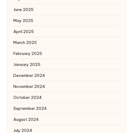
June 2025
May 2025
April 2025
March 2025
February 2025
January 2025
December 2024
November 2024
October 2024
September 2024
August 2024
July 2024