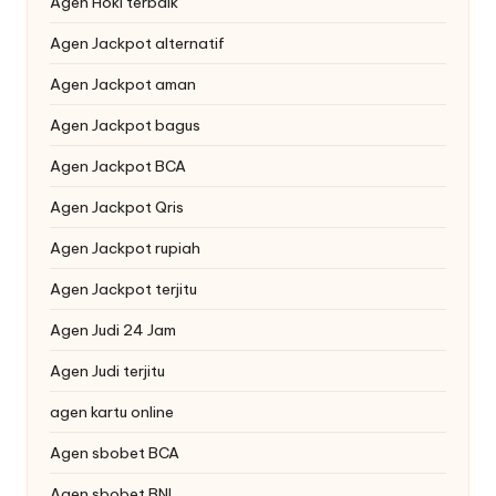
Agen Hoki terbaik
Agen Jackpot alternatif
Agen Jackpot aman
Agen Jackpot bagus
Agen Jackpot BCA
Agen Jackpot Qris
Agen Jackpot rupiah
Agen Jackpot terjitu
Agen Judi 24 Jam
Agen Judi terjitu
agen kartu online
Agen sbobet BCA
Agen sbobet BNI