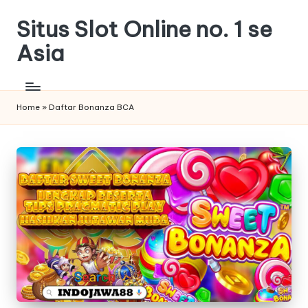
Situs Slot Online no. 1 se
Skip
to
Asia
content
Home
»
Daftar Bonanza BCA