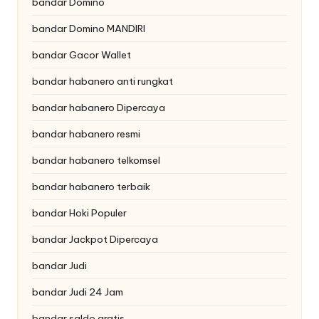
bandar Domino
bandar Domino MANDIRI
bandar Gacor Wallet
bandar habanero anti rungkat
bandar habanero Dipercaya
bandar habanero resmi
bandar habanero telkomsel
bandar habanero terbaik
bandar Hoki Populer
bandar Jackpot Dipercaya
bandar Judi
bandar Judi 24 Jam
bandar saldo gratis