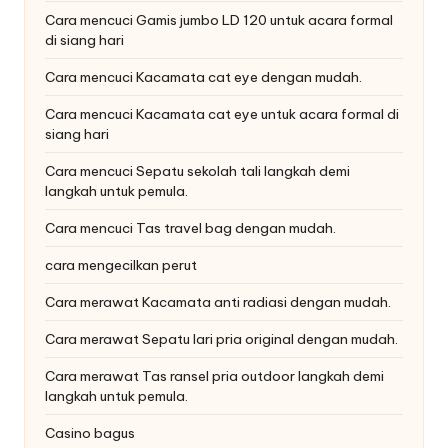
Cara mencuci Gamis jumbo LD 120 untuk acara formal
di siang hari
Cara mencuci Kacamata cat eye dengan mudah.
Cara mencuci Kacamata cat eye untuk acara formal di
siang hari
Cara mencuci Sepatu sekolah tali langkah demi
langkah untuk pemula.
Cara mencuci Tas travel bag dengan mudah.
cara mengecilkan perut
Cara merawat Kacamata anti radiasi dengan mudah.
Cara merawat Sepatu lari pria original dengan mudah.
Cara merawat Tas ransel pria outdoor langkah demi
langkah untuk pemula.
Casino bagus