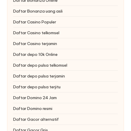
Daftar Bonanza Online
Daftar Bonanza uang asli
Daftar Casino Populer
Daftar Casino telkomsel
Daftar Casino terjamin
Daftar depo 10k Online
Daftar depo pulsa telkomsel
Daftar depo pulsa terjamin
Daftar depo pulsa terjitu
Daftar Domino 24 Jam
Daftar Domino resmi
Daftar Gacor alternatif
Daftar Gacor Qris