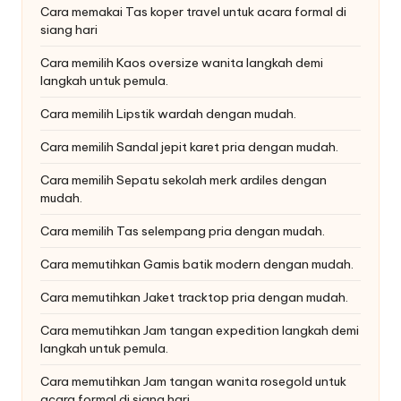
Cara memakai Tas koper travel untuk acara formal di
siang hari
Cara memilih Kaos oversize wanita langkah demi
langkah untuk pemula.
Cara memilih Lipstik wardah dengan mudah.
Cara memilih Sandal jepit karet pria dengan mudah.
Cara memilih Sepatu sekolah merk ardiles dengan
mudah.
Cara memilih Tas selempang pria dengan mudah.
Cara memutihkan Gamis batik modern dengan mudah.
Cara memutihkan Jaket tracktop pria dengan mudah.
Cara memutihkan Jam tangan expedition langkah demi
langkah untuk pemula.
Cara memutihkan Jam tangan wanita rosegold untuk
acara formal di siang hari