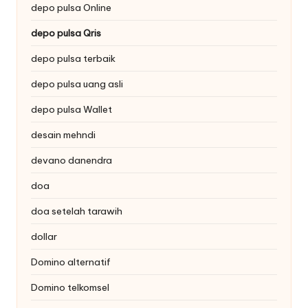
depo pulsa Online
depo pulsa Qris
depo pulsa terbaik
depo pulsa uang asli
depo pulsa Wallet
desain mehndi
devano danendra
doa
doa setelah tarawih
dollar
Domino alternatif
Domino telkomsel