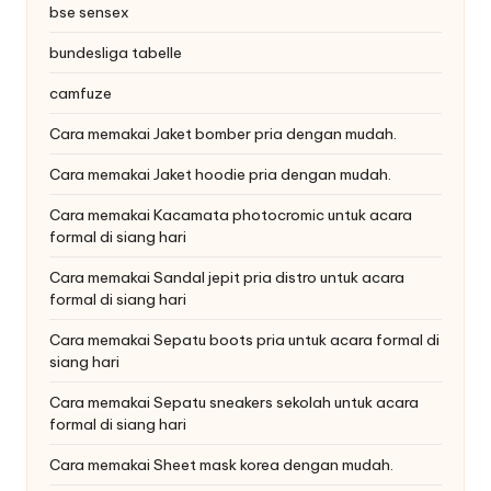
bse sensex
bundesliga tabelle
camfuze
Cara memakai Jaket bomber pria dengan mudah.
Cara memakai Jaket hoodie pria dengan mudah.
Cara memakai Kacamata photocromic untuk acara
formal di siang hari
Cara memakai Sandal jepit pria distro untuk acara
formal di siang hari
Cara memakai Sepatu boots pria untuk acara formal di
siang hari
Cara memakai Sepatu sneakers sekolah untuk acara
formal di siang hari
Cara memakai Sheet mask korea dengan mudah.