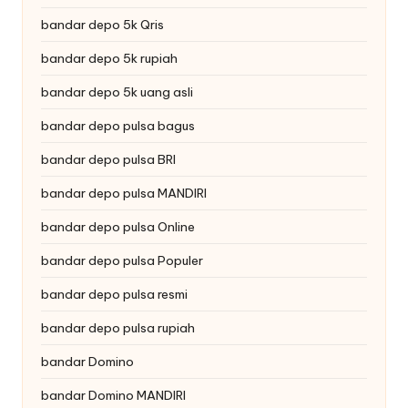
bandar depo 5k Qris
bandar depo 5k rupiah
bandar depo 5k uang asli
bandar depo pulsa bagus
bandar depo pulsa BRI
bandar depo pulsa MANDIRI
bandar depo pulsa Online
bandar depo pulsa Populer
bandar depo pulsa resmi
bandar depo pulsa rupiah
bandar Domino
bandar Domino MANDIRI