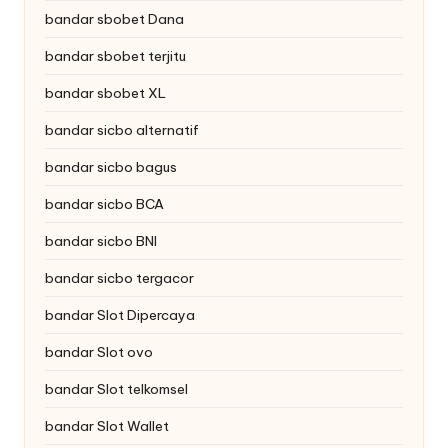
bandar sbobet Dana
bandar sbobet terjitu
bandar sbobet XL
bandar sicbo alternatif
bandar sicbo bagus
bandar sicbo BCA
bandar sicbo BNI
bandar sicbo tergacor
bandar Slot Dipercaya
bandar Slot ovo
bandar Slot telkomsel
bandar Slot Wallet