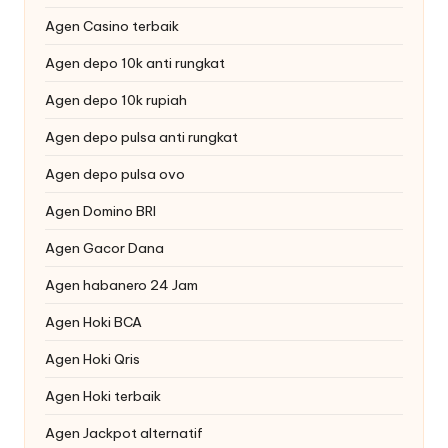
Agen Casino terbaik
Agen depo 10k anti rungkat
Agen depo 10k rupiah
Agen depo pulsa anti rungkat
Agen depo pulsa ovo
Agen Domino BRI
Agen Gacor Dana
Agen habanero 24 Jam
Agen Hoki BCA
Agen Hoki Qris
Agen Hoki terbaik
Agen Jackpot alternatif