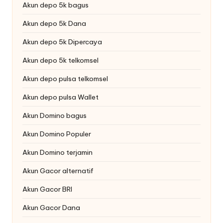
Akun depo 5k bagus
Akun depo 5k Dana
Akun depo 5k Dipercaya
Akun depo 5k telkomsel
Akun depo pulsa telkomsel
Akun depo pulsa Wallet
Akun Domino bagus
Akun Domino Populer
Akun Domino terjamin
Akun Gacor alternatif
Akun Gacor BRI
Akun Gacor Dana