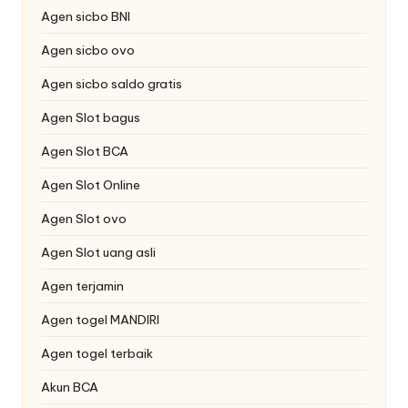
Agen sicbo BNI
Agen sicbo ovo
Agen sicbo saldo gratis
Agen Slot bagus
Agen Slot BCA
Agen Slot Online
Agen Slot ovo
Agen Slot uang asli
Agen terjamin
Agen togel MANDIRI
Agen togel terbaik
Akun BCA