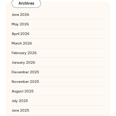
Archives
June 2026
May 2026
April 2026
March 2026
February 2026
January 2026
December 2025
November 2025
August 2025
July 2025
June 2025