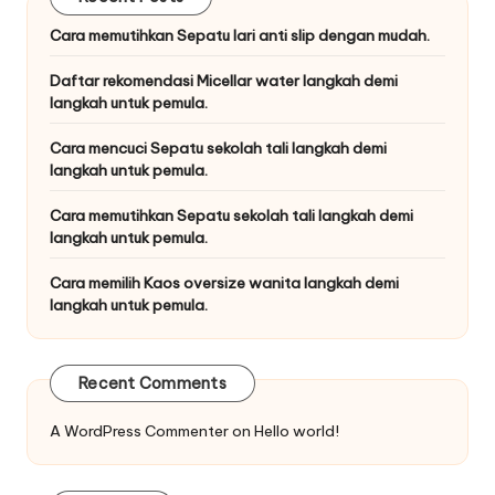
Cara memutihkan Sepatu lari anti slip dengan mudah.
Daftar rekomendasi Micellar water langkah demi
langkah untuk pemula.
Cara mencuci Sepatu sekolah tali langkah demi
langkah untuk pemula.
Cara memutihkan Sepatu sekolah tali langkah demi
langkah untuk pemula.
Cara memilih Kaos oversize wanita langkah demi
langkah untuk pemula.
Recent Comments
A WordPress Commenter
on
Hello world!