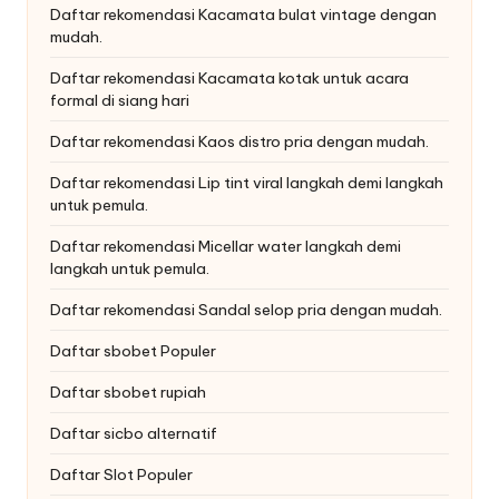
Daftar rekomendasi Kacamata bulat vintage dengan
mudah.
Daftar rekomendasi Kacamata kotak untuk acara
formal di siang hari
Daftar rekomendasi Kaos distro pria dengan mudah.
Daftar rekomendasi Lip tint viral langkah demi langkah
untuk pemula.
Daftar rekomendasi Micellar water langkah demi
langkah untuk pemula.
Daftar rekomendasi Sandal selop pria dengan mudah.
Daftar sbobet Populer
Daftar sbobet rupiah
Daftar sicbo alternatif
Daftar Slot Populer