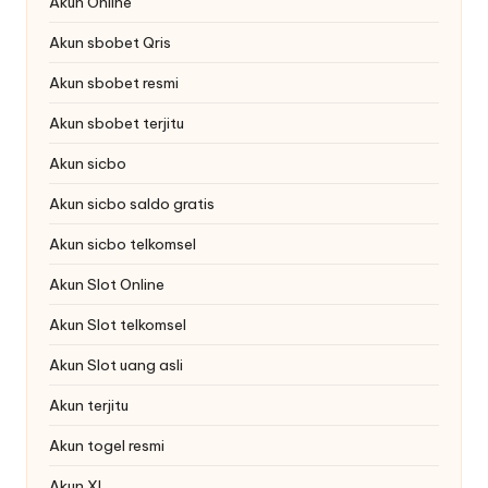
Akun Online
Akun sbobet Qris
Akun sbobet resmi
Akun sbobet terjitu
Akun sicbo
Akun sicbo saldo gratis
Akun sicbo telkomsel
Akun Slot Online
Akun Slot telkomsel
Akun Slot uang asli
Akun terjitu
Akun togel resmi
Akun XL