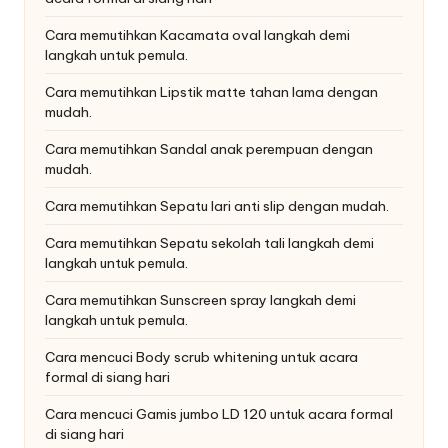
Cara memutihkan Kacamata oval langkah demi
langkah untuk pemula.
Cara memutihkan Lipstik matte tahan lama dengan
mudah.
Cara memutihkan Sandal anak perempuan dengan
mudah.
Cara memutihkan Sepatu lari anti slip dengan mudah.
Cara memutihkan Sepatu sekolah tali langkah demi
langkah untuk pemula.
Cara memutihkan Sunscreen spray langkah demi
langkah untuk pemula.
Cara mencuci Body scrub whitening untuk acara
formal di siang hari
Cara mencuci Gamis jumbo LD 120 untuk acara formal
di siang hari