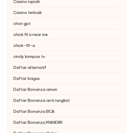
Casino rupiah
Casino terbaik
chat gpt
chick fil a near me
chick-fil-a
cindy kompas tv
Daftar alternatif
Daftar bagus
Daftar Bonanza aman
Daftar Bonanza anti rungkat
Daftar Bonanza BCA
Daftar Bonanza MANDIRI