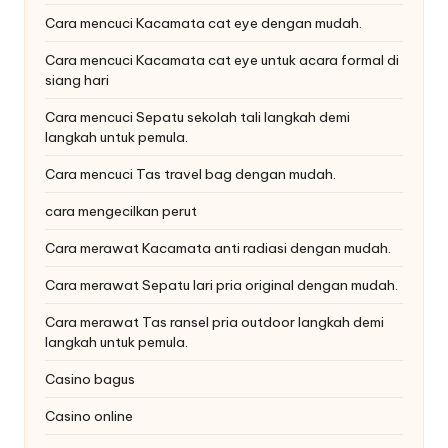
Cara mencuci Kacamata cat eye dengan mudah.
Cara mencuci Kacamata cat eye untuk acara formal di
siang hari
Cara mencuci Sepatu sekolah tali langkah demi
langkah untuk pemula.
Cara mencuci Tas travel bag dengan mudah.
cara mengecilkan perut
Cara merawat Kacamata anti radiasi dengan mudah.
Cara merawat Sepatu lari pria original dengan mudah.
Cara merawat Tas ransel pria outdoor langkah demi
langkah untuk pemula.
Casino bagus
Casino online