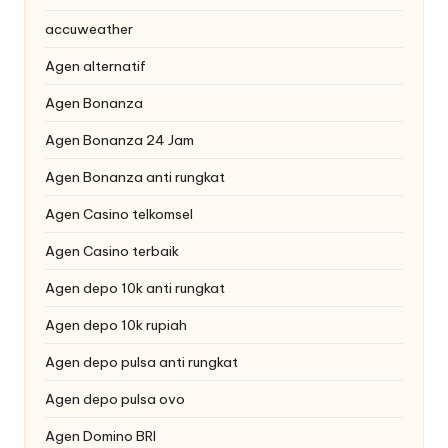
accuweather
Agen alternatif
Agen Bonanza
Agen Bonanza 24 Jam
Agen Bonanza anti rungkat
Agen Casino telkomsel
Agen Casino terbaik
Agen depo 10k anti rungkat
Agen depo 10k rupiah
Agen depo pulsa anti rungkat
Agen depo pulsa ovo
Agen Domino BRI