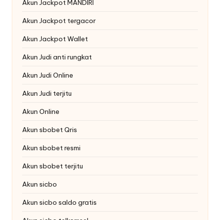
Akun Jackpot MANDIRI
Akun Jackpot tergacor
Akun Jackpot Wallet
Akun Judi anti rungkat
Akun Judi Online
Akun Judi terjitu
Akun Online
Akun sbobet Qris
Akun sbobet resmi
Akun sbobet terjitu
Akun sicbo
Akun sicbo saldo gratis