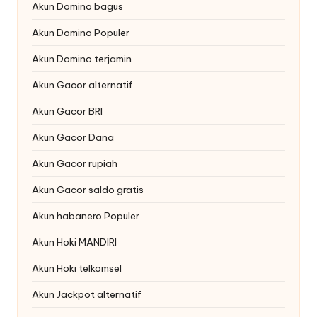
Akun Domino bagus
Akun Domino Populer
Akun Domino terjamin
Akun Gacor alternatif
Akun Gacor BRI
Akun Gacor Dana
Akun Gacor rupiah
Akun Gacor saldo gratis
Akun habanero Populer
Akun Hoki MANDIRI
Akun Hoki telkomsel
Akun Jackpot alternatif