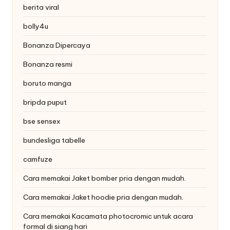
berita viral
bolly4u
Bonanza Dipercaya
Bonanza resmi
boruto manga
bripda puput
bse sensex
bundesliga tabelle
camfuze
Cara memakai Jaket bomber pria dengan mudah.
Cara memakai Jaket hoodie pria dengan mudah.
Cara memakai Kacamata photocromic untuk acara
formal di siang hari