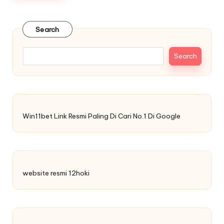
Search
Search
Win11bet Link Resmi Paling Di Cari No.1 Di Google
website resmi 12hoki