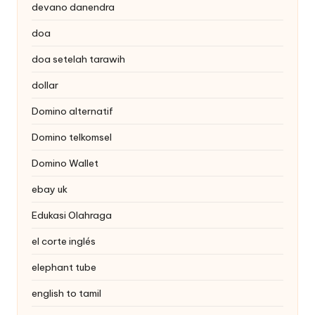
devano danendra
doa
doa setelah tarawih
dollar
Domino alternatif
Domino telkomsel
Domino Wallet
ebay uk
Edukasi Olahraga
el corte inglés
elephant tube
english to tamil