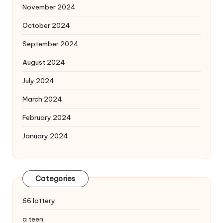
November 2024
October 2024
September 2024
August 2024
July 2024
March 2024
February 2024
January 2024
Categories
66 lottery
a teen