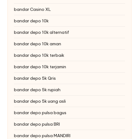
bandar Casino XL
bandar depo 10k
bandar depo 10k alternatif
bandar depo 10k aman
bandar depo 10k terbaik
bandar depo 10k terjamin
bandar depo 5k Qris
bandar depo 5k rupiah
bandar depo 5k uang asli
bandar depo pulsa bagus
bandar depo pulsa BRI
bandar depo pulsa MANDIRI