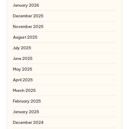
January 2026
December 2025
November 2025
August 2025
July 2025
June 2025
May 2025
April 2025
March 2025
February 2025
January 2025
December 2024