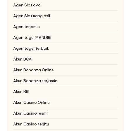
Agen Slot ovo
Agen Slot uang asli
Agen terjamin
Agen togel MANDIRI
Agen togel terbaik
Akun BCA
Akun Bonanza Online
Akun Bonanza terjamin
Akun BRI
Akun Casino Online
Akun Casino resmi
Akun Casino terjitu