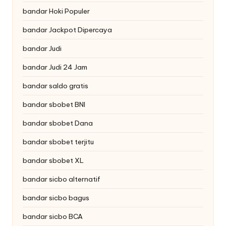
bandar Hoki Populer
bandar Jackpot Dipercaya
bandar Judi
bandar Judi 24 Jam
bandar saldo gratis
bandar sbobet BNI
bandar sbobet Dana
bandar sbobet terjitu
bandar sbobet XL
bandar sicbo alternatif
bandar sicbo bagus
bandar sicbo BCA