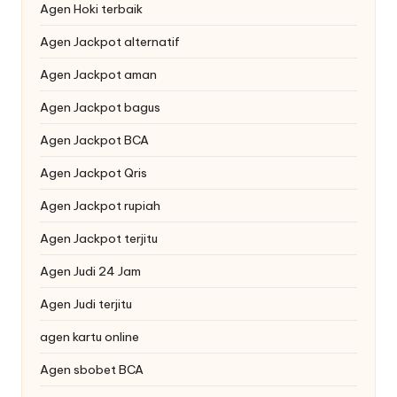
Agen Hoki terbaik
Agen Jackpot alternatif
Agen Jackpot aman
Agen Jackpot bagus
Agen Jackpot BCA
Agen Jackpot Qris
Agen Jackpot rupiah
Agen Jackpot terjitu
Agen Judi 24 Jam
Agen Judi terjitu
agen kartu online
Agen sbobet BCA