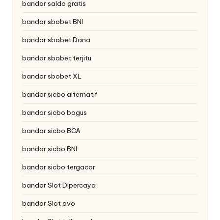
bandar saldo gratis
bandar sbobet BNI
bandar sbobet Dana
bandar sbobet terjitu
bandar sbobet XL
bandar sicbo alternatif
bandar sicbo bagus
bandar sicbo BCA
bandar sicbo BNI
bandar sicbo tergacor
bandar Slot Dipercaya
bandar Slot ovo