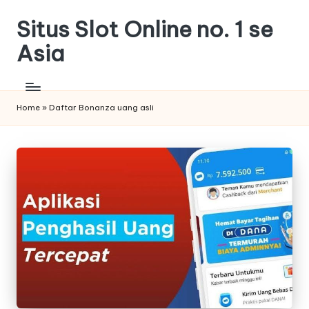
Situs Slot Online no. 1 se
Skip
to
Asia
content
Home
»
Daftar Bonanza uang asli