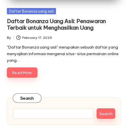
Posted
Daftar Bonanza uang asli
in
Daftar Bonanza Uang Asli: Penawaran
Terbaik untuk Menghasilkan Uang
By
February 17, 2025
Posted
by
"Daftar Bonanza uang asli" merupakan sebuah daftar yang
menyajikan informasi mengenai situs-situs permainan online
yang…
Read More
Search
Search