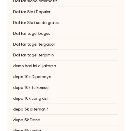
Daftar sicbo alternatif
Daftar Slot Populer
Daftar Slot saldo gratis
Daftar togel bagus
Daftar togel tergacor
Daftar togel terjamin
demo hari ini di jakarta
depo 10k Dipercaya
depo 10k telkomsel
depo 10k uang asli
depo 5k alternatif
depo 5k Dana
depo 5k terjitu