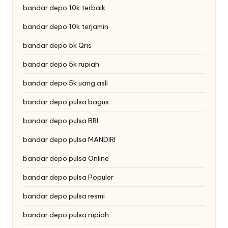
bandar depo 10k terbaik
bandar depo 10k terjamin
bandar depo 5k Qris
bandar depo 5k rupiah
bandar depo 5k uang asli
bandar depo pulsa bagus
bandar depo pulsa BRI
bandar depo pulsa MANDIRI
bandar depo pulsa Online
bandar depo pulsa Populer
bandar depo pulsa resmi
bandar depo pulsa rupiah