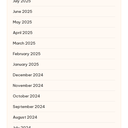
July 2025
June 2025
May 2025
April 2025
March 2025
February 2025
January 2025
December 2024
November 2024
October 2024
September 2024
August 2024
July 2024