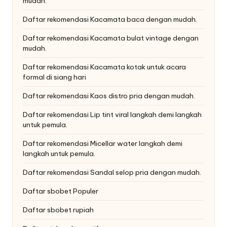
mudah.
Daftar rekomendasi Kacamata baca dengan mudah.
Daftar rekomendasi Kacamata bulat vintage dengan
mudah.
Daftar rekomendasi Kacamata kotak untuk acara
formal di siang hari
Daftar rekomendasi Kaos distro pria dengan mudah.
Daftar rekomendasi Lip tint viral langkah demi langkah
untuk pemula.
Daftar rekomendasi Micellar water langkah demi
langkah untuk pemula.
Daftar rekomendasi Sandal selop pria dengan mudah.
Daftar sbobet Populer
Daftar sbobet rupiah