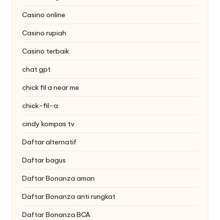
Casino online
Casino rupiah
Casino terbaik
chat gpt
chick fil a near me
chick-fil-a
cindy kompas tv
Daftar alternatif
Daftar bagus
Daftar Bonanza aman
Daftar Bonanza anti rungkat
Daftar Bonanza BCA