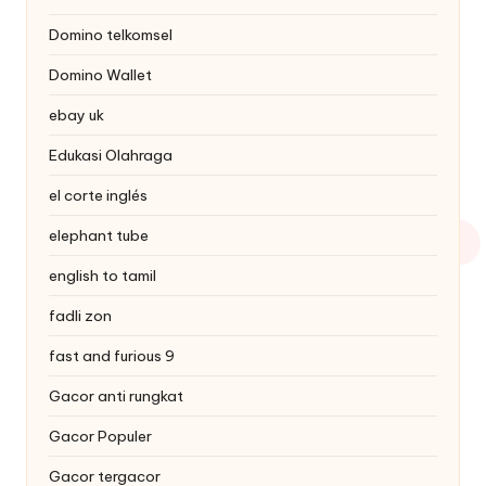
Domino telkomsel
Domino Wallet
ebay uk
Edukasi Olahraga
el corte inglés
elephant tube
english to tamil
fadli zon
fast and furious 9
Gacor anti rungkat
Gacor Populer
Gacor tergacor