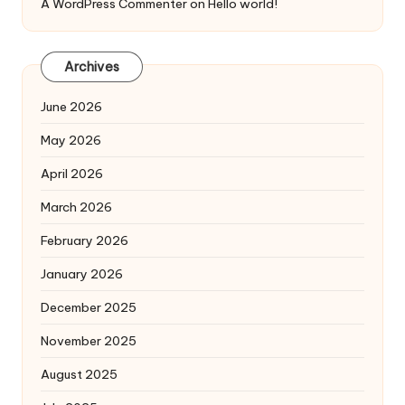
A WordPress Commenter
on
Hello world!
Archives
June 2026
May 2026
April 2026
March 2026
February 2026
January 2026
December 2025
November 2025
August 2025