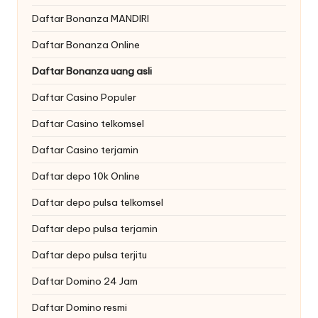
Daftar Bonanza MANDIRI
Daftar Bonanza Online
Daftar Bonanza uang asli
Daftar Casino Populer
Daftar Casino telkomsel
Daftar Casino terjamin
Daftar depo 10k Online
Daftar depo pulsa telkomsel
Daftar depo pulsa terjamin
Daftar depo pulsa terjitu
Daftar Domino 24 Jam
Daftar Domino resmi