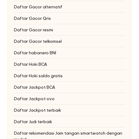
Daftar Gacor alternatif
Daftar Gacor Qris
Daftar Gacor resmi
Daftar Gacor telkomsel
Daftar habanero BNI
Daftar Hoki BCA
Daftar Hoki saldo gratis
Daftar Jackpot BCA
Daftar Jackpot ovo
Daftar Jackpot terbaik
Daftar Judi terbaik
Daftar rekomendasi Jam tangan smartwatch dengan