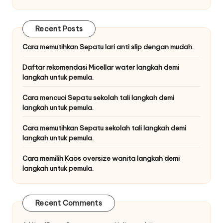
Recent Posts
Cara memutihkan Sepatu lari anti slip dengan mudah.
Daftar rekomendasi Micellar water langkah demi
langkah untuk pemula.
Cara mencuci Sepatu sekolah tali langkah demi
langkah untuk pemula.
Cara memutihkan Sepatu sekolah tali langkah demi
langkah untuk pemula.
Cara memilih Kaos oversize wanita langkah demi
langkah untuk pemula.
Recent Comments