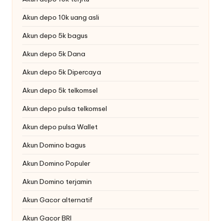
Akun depo 10k uang asli
Akun depo 5k bagus
Akun depo 5k Dana
Akun depo 5k Dipercaya
Akun depo 5k telkomsel
Akun depo pulsa telkomsel
Akun depo pulsa Wallet
Akun Domino bagus
Akun Domino Populer
Akun Domino terjamin
Akun Gacor alternatif
Akun Gacor BRI