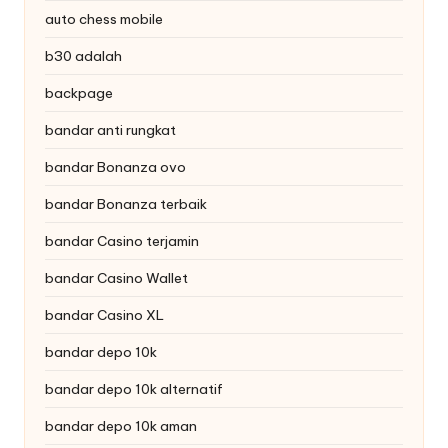
auto chess mobile
b30 adalah
backpage
bandar anti rungkat
bandar Bonanza ovo
bandar Bonanza terbaik
bandar Casino terjamin
bandar Casino Wallet
bandar Casino XL
bandar depo 10k
bandar depo 10k alternatif
bandar depo 10k aman