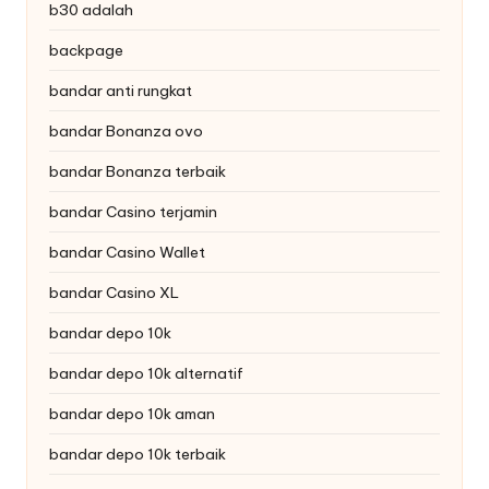
b30 adalah
backpage
bandar anti rungkat
bandar Bonanza ovo
bandar Bonanza terbaik
bandar Casino terjamin
bandar Casino Wallet
bandar Casino XL
bandar depo 10k
bandar depo 10k alternatif
bandar depo 10k aman
bandar depo 10k terbaik