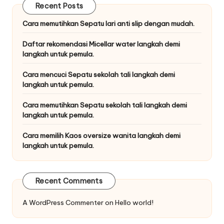
Recent Posts
Cara memutihkan Sepatu lari anti slip dengan mudah.
Daftar rekomendasi Micellar water langkah demi
langkah untuk pemula.
Cara mencuci Sepatu sekolah tali langkah demi
langkah untuk pemula.
Cara memutihkan Sepatu sekolah tali langkah demi
langkah untuk pemula.
Cara memilih Kaos oversize wanita langkah demi
langkah untuk pemula.
Recent Comments
A WordPress Commenter
on
Hello world!