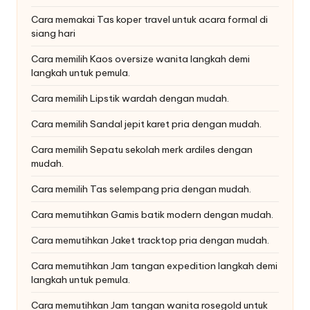
Cara memakai Tas koper travel untuk acara formal di
siang hari
Cara memilih Kaos oversize wanita langkah demi
langkah untuk pemula.
Cara memilih Lipstik wardah dengan mudah.
Cara memilih Sandal jepit karet pria dengan mudah.
Cara memilih Sepatu sekolah merk ardiles dengan
mudah.
Cara memilih Tas selempang pria dengan mudah.
Cara memutihkan Gamis batik modern dengan mudah.
Cara memutihkan Jaket tracktop pria dengan mudah.
Cara memutihkan Jam tangan expedition langkah demi
langkah untuk pemula.
Cara memutihkan Jam tangan wanita rosegold untuk