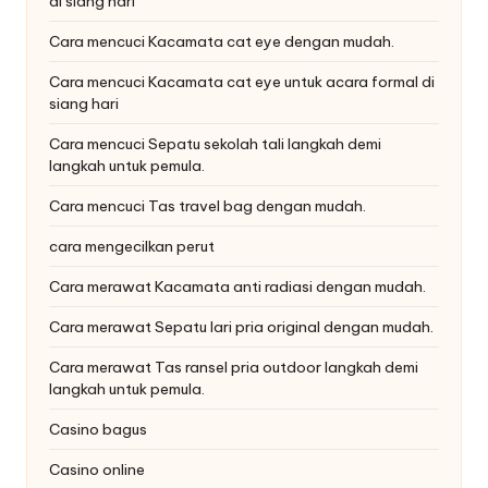
di siang hari
Cara mencuci Kacamata cat eye dengan mudah.
Cara mencuci Kacamata cat eye untuk acara formal di
siang hari
Cara mencuci Sepatu sekolah tali langkah demi
langkah untuk pemula.
Cara mencuci Tas travel bag dengan mudah.
cara mengecilkan perut
Cara merawat Kacamata anti radiasi dengan mudah.
Cara merawat Sepatu lari pria original dengan mudah.
Cara merawat Tas ransel pria outdoor langkah demi
langkah untuk pemula.
Casino bagus
Casino online