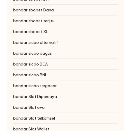
bandar sbobet Dana
bandar sbobet terjitu
bandar sbobet XL
bandar sicbo alternatif
bandar sicbo bagus
bandar sicbo BCA
bandar sicbo BNI
bandar sicbo tergacor
bandar Slot Dipercaya
bandar Slot ovo
bandar Slot telkomsel
bandar Slot Wallet