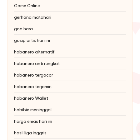
Game Online
gerhana matahari
goo hara
gosip artis hari ini
habanero alternatif
habanero anti rungkat
habanero tergacor
habanero terjamin
habanero Wallet
habibie meninggal
harga emas hari ini
hasil liga inggris