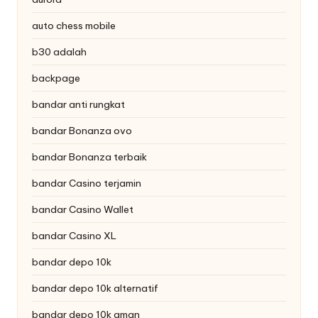
auto chess mobile
b30 adalah
backpage
bandar anti rungkat
bandar Bonanza ovo
bandar Bonanza terbaik
bandar Casino terjamin
bandar Casino Wallet
bandar Casino XL
bandar depo 10k
bandar depo 10k alternatif
bandar depo 10k aman