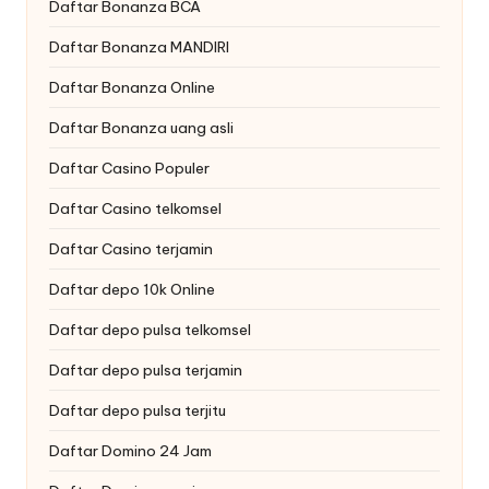
Daftar Bonanza BCA
Daftar Bonanza MANDIRI
Daftar Bonanza Online
Daftar Bonanza uang asli
Daftar Casino Populer
Daftar Casino telkomsel
Daftar Casino terjamin
Daftar depo 10k Online
Daftar depo pulsa telkomsel
Daftar depo pulsa terjamin
Daftar depo pulsa terjitu
Daftar Domino 24 Jam