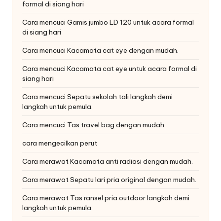
formal di siang hari
Cara mencuci Gamis jumbo LD 120 untuk acara formal
di siang hari
Cara mencuci Kacamata cat eye dengan mudah.
Cara mencuci Kacamata cat eye untuk acara formal di
siang hari
Cara mencuci Sepatu sekolah tali langkah demi
langkah untuk pemula.
Cara mencuci Tas travel bag dengan mudah.
cara mengecilkan perut
Cara merawat Kacamata anti radiasi dengan mudah.
Cara merawat Sepatu lari pria original dengan mudah.
Cara merawat Tas ransel pria outdoor langkah demi
langkah untuk pemula.