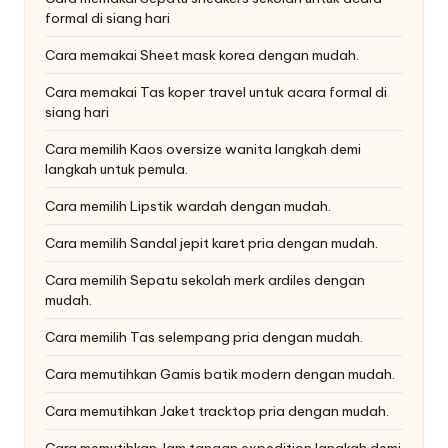
formal di siang hari
Cara memakai Sheet mask korea dengan mudah.
Cara memakai Tas koper travel untuk acara formal di
siang hari
Cara memilih Kaos oversize wanita langkah demi
langkah untuk pemula.
Cara memilih Lipstik wardah dengan mudah.
Cara memilih Sandal jepit karet pria dengan mudah.
Cara memilih Sepatu sekolah merk ardiles dengan
mudah.
Cara memilih Tas selempang pria dengan mudah.
Cara memutihkan Gamis batik modern dengan mudah.
Cara memutihkan Jaket tracktop pria dengan mudah.