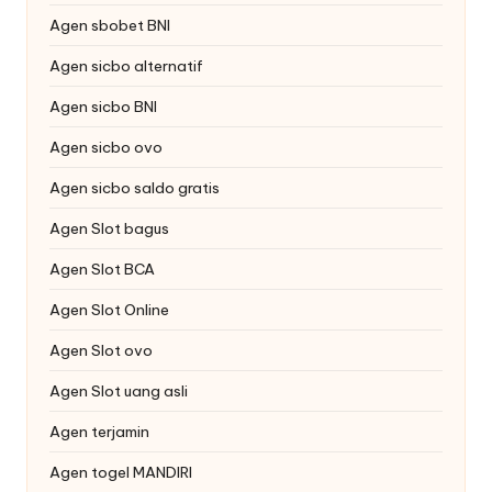
Agen sbobet BNI
Agen sicbo alternatif
Agen sicbo BNI
Agen sicbo ovo
Agen sicbo saldo gratis
Agen Slot bagus
Agen Slot BCA
Agen Slot Online
Agen Slot ovo
Agen Slot uang asli
Agen terjamin
Agen togel MANDIRI