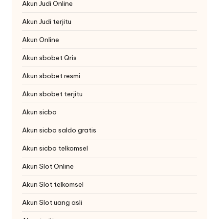
Akun Judi Online
Akun Judi terjitu
Akun Online
Akun sbobet Qris
Akun sbobet resmi
Akun sbobet terjitu
Akun sicbo
Akun sicbo saldo gratis
Akun sicbo telkomsel
Akun Slot Online
Akun Slot telkomsel
Akun Slot uang asli