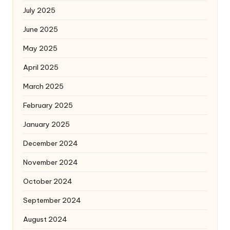
July 2025
June 2025
May 2025
April 2025
March 2025
February 2025
January 2025
December 2024
November 2024
October 2024
September 2024
August 2024