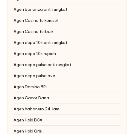
Agen Bonanza anti rungkat
Agen Casino telkomsel
Agen Casino terbaik
Agen depo 10k anti rungkat
Agen depo 10k rupiah
Agen depo pulsa anti rungkat
Agen depo pulsa ovo
Agen Domino BRI
Agen Gacor Dana
Agen habanero 24 Jam
Agen Hoki BCA
Agen Hoki Qris