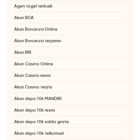
Agen togel terbaik
Akun BCA
Akun Bonanza Online
Akun Bonanza terjamin
Akun BRI
Akun Casino Online
Akun Casino resmi
Akun Casino terjitu
Akun depo 10k MANDIRI
Akun depo 10k resmi
Akun depo 10k saldo gratis
Akun depo 10k telkomsel