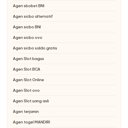
Agen sbobet BNI
Agen sicbo alternatif
Agen sicbo BNI
Agen sicbo ovo
Agen sicbo saldo gratis
Agen Slot bagus
Agen Slot BCA
Agen Slot Online
Agen Slot ovo
Agen Slot uang asli
Agen terjamin
Agen togel MANDIRI