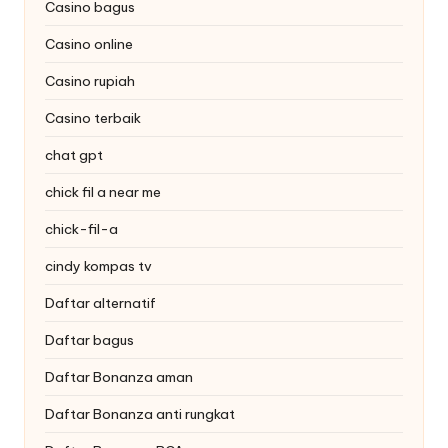
Casino bagus
Casino online
Casino rupiah
Casino terbaik
chat gpt
chick fil a near me
chick-fil-a
cindy kompas tv
Daftar alternatif
Daftar bagus
Daftar Bonanza aman
Daftar Bonanza anti rungkat