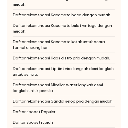
mudah.
Daftar rekomendasi Kacamata baca dengan mudah.
Daftar rekomendasi Kacamata bulat vintage dengan
mudah.
Daftar rekomendasi Kacamata kotak untuk acara
formal di siang hari
Daftar rekomendasi Kaos distro pria dengan mudah.
Daftar rekomendasi Lip tint viral langkah demi langkah
untuk pemula.
Daftar rekomendasi Micellar water langkah demi
langkah untuk pemula.
Daftar rekomendasi Sandal selop pria dengan mudah.
Daftar sbobet Populer
Daftar sbobet rupiah