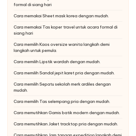
formal di siang hari
Cara memakai Sheet mask korea dengan mudah.
Cara memakai Tas koper travel untuk acara formal di
siang hari
Cara memilih Kaos oversize wanita langkah demi
langkah untuk pemula.
Cara memilih Lipstik wardah dengan mudah.
Cara memilih Sandal jepit karet pria dengan mudah.
Cara memilih Sepatu sekolah merk ardiles dengan
mudah.
Cara memilih Tas selempang pria dengan mudah.
Cara memutihkan Gamis batik modern dengan mudah.
Cara memutihkan Jaket tracktop pria dengan mudah.
Cara memutihkan Jam tangan expedition langkah demi