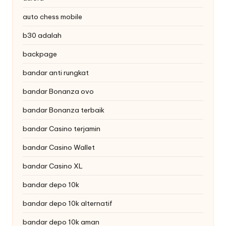
auto chess mobile
b30 adalah
backpage
bandar anti rungkat
bandar Bonanza ovo
bandar Bonanza terbaik
bandar Casino terjamin
bandar Casino Wallet
bandar Casino XL
bandar depo 10k
bandar depo 10k alternatif
bandar depo 10k aman