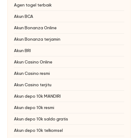
Agen togel terbaik
Akun BCA
Akun Bonanza Online
Akun Bonanza terjamin
Akun BRI
Akun Casino Online
Akun Casino resmi
Akun Casino terjitu
Akun depo 10k MANDIRI
Akun depo 10k resmi
Akun depo 10k saldo gratis
Akun depo 10k telkomsel