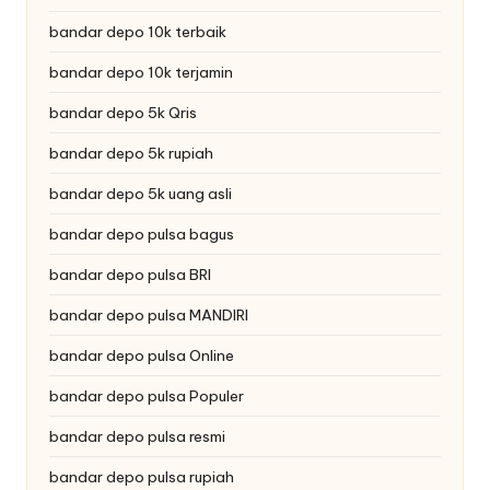
bandar depo 10k terbaik
bandar depo 10k terjamin
bandar depo 5k Qris
bandar depo 5k rupiah
bandar depo 5k uang asli
bandar depo pulsa bagus
bandar depo pulsa BRI
bandar depo pulsa MANDIRI
bandar depo pulsa Online
bandar depo pulsa Populer
bandar depo pulsa resmi
bandar depo pulsa rupiah