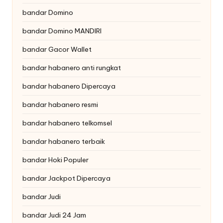
bandar Domino
bandar Domino MANDIRI
bandar Gacor Wallet
bandar habanero anti rungkat
bandar habanero Dipercaya
bandar habanero resmi
bandar habanero telkomsel
bandar habanero terbaik
bandar Hoki Populer
bandar Jackpot Dipercaya
bandar Judi
bandar Judi 24 Jam