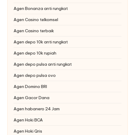
Agen Bonanza anti rungkat
Agen Casino telkomsel
Agen Casino terbaik
Agen depo 10k anti rungkat
Agen depo 10k rupiah
Agen depo pulsa anti rungkat
Agen depo pulsa ovo
Agen Domino BRI
Agen Gacor Dana
Agen habanero 24 Jam
Agen Hoki BCA
Agen Hoki Qris