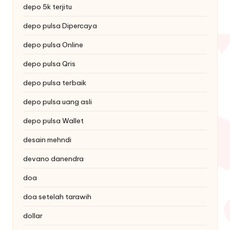
depo 5k terjitu
depo pulsa Dipercaya
depo pulsa Online
depo pulsa Qris
depo pulsa terbaik
depo pulsa uang asli
depo pulsa Wallet
desain mehndi
devano danendra
doa
doa setelah tarawih
dollar