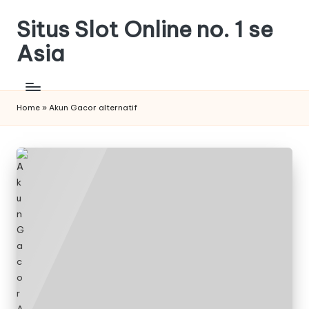
Situs Slot Online no. 1 se
Skip
to
Asia
content
Home
»
Akun Gacor alternatif