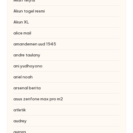
Akun togel resmi
Akun XL
alice mail
amandemen uud 1945
andre taulany
ani yudhoyono
ariel noah
arsenal berita
asus zenfone max pro m2
atletik
audrey
aurora