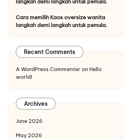
langkah demi langkah untuk pemula.
Cara memilih Kaos oversize wanita
langkah demi langkah untuk pemula.
Recent Comments
A WordPress Commenter
on
Hello
world!
Archives
June 2026
May 2026