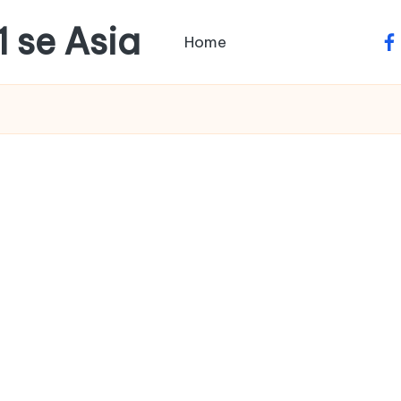
1 se Asia
Home
fa