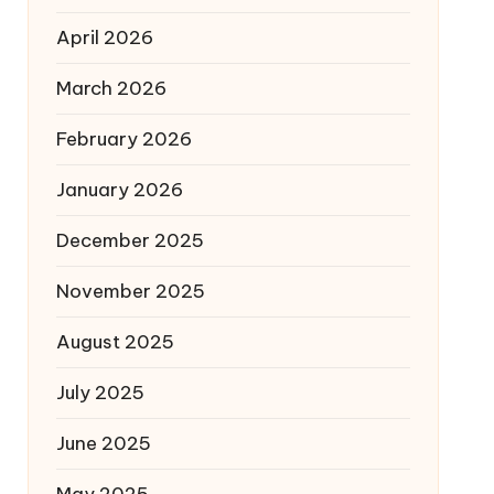
April 2026
March 2026
February 2026
January 2026
December 2025
November 2025
August 2025
July 2025
June 2025
May 2025