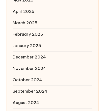
April 2025
March 2025
February 2025
January 2025
December 2024
November 2024
October 2024
September 2024
August 2024