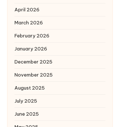
April 2026
March 2026
February 2026
January 2026
December 2025
November 2025
August 2025
July 2025
June 2025
May 2025