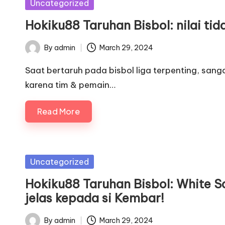
Posted
Uncategorized
in
Hokiku88 Taruhan Bisbol: nilai tid
By
admin
March 29, 2024
Posted
by
Saat bertaruh pada bisbol liga terpenting, sa
karena tim & pemain…
Read More
Posted
Uncategorized
in
Hokiku88 Taruhan Bisbol: White 
jelas kepada si Kembar!
By
admin
March 29, 2024