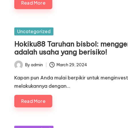
Read More
Posted
Uncategorized
in
Hokiku88 Taruhan bisbol: mengge
adalah usaha yang berisiko!
By
admin
March 29, 2024
Posted
by
Kapan pun Anda mulai berpikir untuk menginves
melakukannya dengan…
Read More