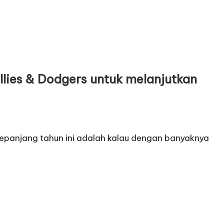
llies & Dodgers untuk melanjutkan
sepanjang tahun ini adalah kalau dengan banyaknya