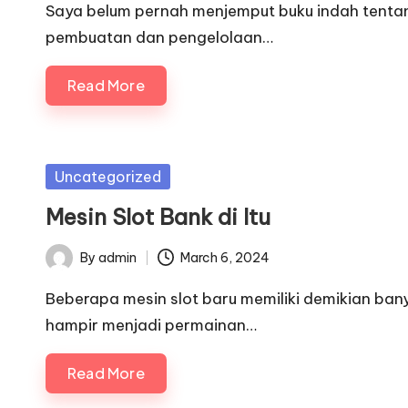
by
Saya belum pernah menjemput buku indah tenta
pembuatan dan pengelolaan…
Read More
Posted
Uncategorized
in
Mesin Slot Bank di Itu
By
admin
March 6, 2024
Posted
by
Beberapa mesin slot baru memiliki demikian ba
hampir menjadi permainan…
Read More