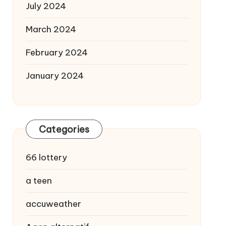
July 2024
March 2024
February 2024
January 2024
Categories
66 lottery
a teen
accuweather