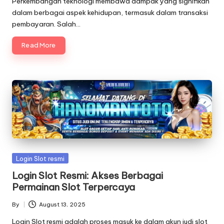
Perkembangan teknologi membawa dampak yang signifikan
dalam berbagai aspek kehidupan, termasuk dalam transaksi
pembayaran. Salah…
Read More
Posted
Login Slot resmi
in
Login Slot Resmi: Akses Berbagai
Permainan Slot Terpercaya
By
August 13, 2025
Posted
by
Login Slot resmi adalah proses masuk ke dalam akun judi slot