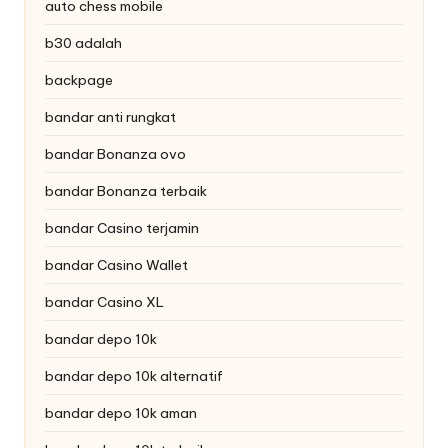
auto chess mobile
b30 adalah
backpage
bandar anti rungkat
bandar Bonanza ovo
bandar Bonanza terbaik
bandar Casino terjamin
bandar Casino Wallet
bandar Casino XL
bandar depo 10k
bandar depo 10k alternatif
bandar depo 10k aman