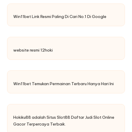
Win11bet Link Resmi Paling Di Cari No.1 Di Google
website resmi 12hoki
Win11bet
Temukan Permainan Terbaru Hanya Hari Ini
Hokiku88
adalah Situs Slot88 Daftar Judi Slot Online
Gacor Terpercaya Terbaik.