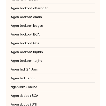
Agen Jackpot alternatif
Agen Jackpot aman
Agen Jackpot bagus
Agen Jackpot BCA
Agen Jackpot Qris
Agen Jackpot rupiah
Agen Jackpot terjitu
Agen Judi 24 Jam
Agen Judi terjitu
agen kartu online
Agen sbobet BCA
Agen sbobet BNI