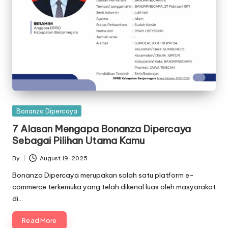
Posted
Bonanza Dipercaya
in
7 Alasan Mengapa Bonanza Dipercaya
Sebagai Pilihan Utama Kamu
By
August 19, 2025
Posted
by
Bonanza Dipercaya merupakan salah satu platform e-
commerce terkemuka yang telah dikenal luas oleh masyarakat
di…
Read More