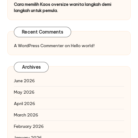
Cara memilih Kaos oversize wanita langkah demi
langkah untuk pemula.
Recent Comments
A WordPress Commenter
on
Hello world!
Archives
June 2026
May 2026
April 2026
March 2026
February 2026
January 2026