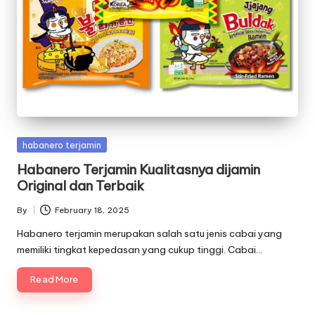
Posted
habanero terjamin
in
Habanero Terjamin Kualitasnya dijamin
Original dan Terbaik
By
February 18, 2025
Posted
by
Habanero terjamin merupakan salah satu jenis cabai yang
memiliki tingkat kepedasan yang cukup tinggi. Cabai…
Read More