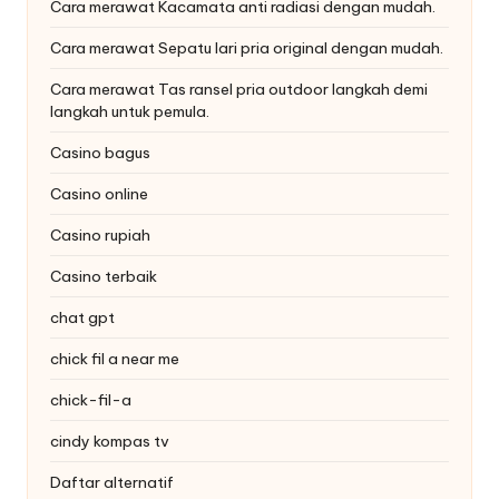
Cara merawat Kacamata anti radiasi dengan mudah.
Cara merawat Sepatu lari pria original dengan mudah.
Cara merawat Tas ransel pria outdoor langkah demi
langkah untuk pemula.
Casino bagus
Casino online
Casino rupiah
Casino terbaik
chat gpt
chick fil a near me
chick-fil-a
cindy kompas tv
Daftar alternatif