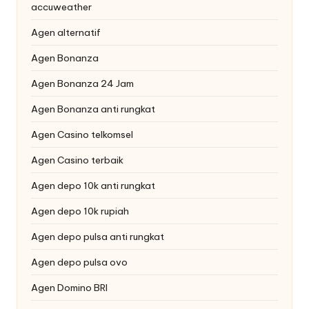
accuweather
Agen alternatif
Agen Bonanza
Agen Bonanza 24 Jam
Agen Bonanza anti rungkat
Agen Casino telkomsel
Agen Casino terbaik
Agen depo 10k anti rungkat
Agen depo 10k rupiah
Agen depo pulsa anti rungkat
Agen depo pulsa ovo
Agen Domino BRI