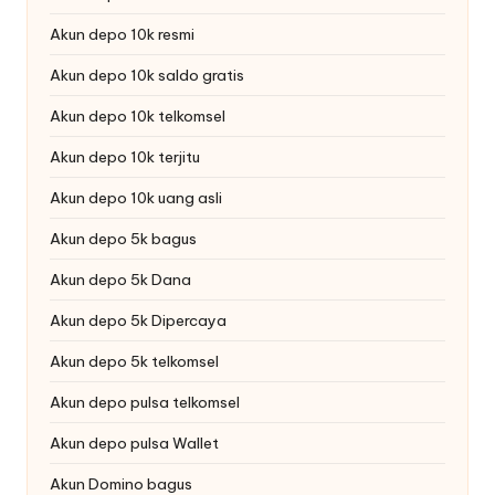
Akun depo 10k resmi
Akun depo 10k saldo gratis
Akun depo 10k telkomsel
Akun depo 10k terjitu
Akun depo 10k uang asli
Akun depo 5k bagus
Akun depo 5k Dana
Akun depo 5k Dipercaya
Akun depo 5k telkomsel
Akun depo pulsa telkomsel
Akun depo pulsa Wallet
Akun Domino bagus