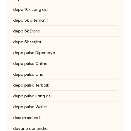
depo 10k uang asli
depo 5k alternatif
depo 5k Dana
depo 5k terjitu
depo pulsa Dipercaya
depo pulsa Online
depo pulsa Qris
depo pulsa terbaik
depo pulsa uang asli
depo pulsa Wallet
desain mehndi
devano danendra