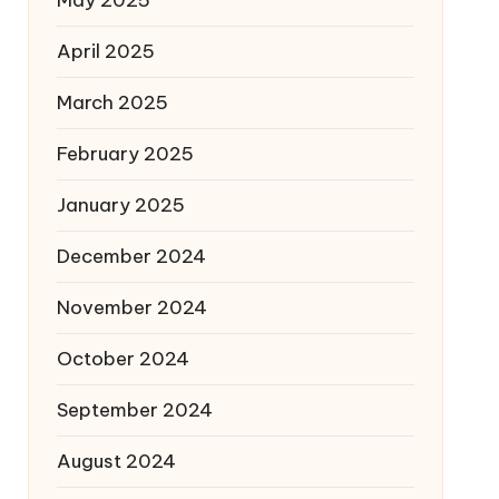
April 2025
March 2025
February 2025
January 2025
December 2024
November 2024
October 2024
September 2024
August 2024