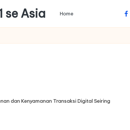
1 se Asia
Home
fa
nan dan Kenyamanan Transaksi Digital Seiring