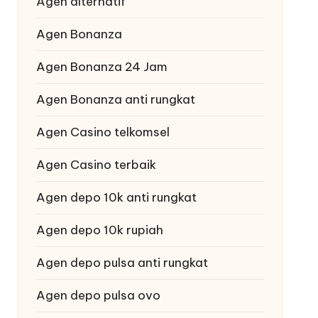
Agen alternatif
Agen Bonanza
Agen Bonanza 24 Jam
Agen Bonanza anti rungkat
Agen Casino telkomsel
Agen Casino terbaik
Agen depo 10k anti rungkat
Agen depo 10k rupiah
Agen depo pulsa anti rungkat
Agen depo pulsa ovo