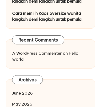
langkah demi langkah untuk pemula.
Cara memilih Kaos oversize wanita
langkah demi langkah untuk pemula.
Recent Comments
A WordPress Commenter
on
Hello
world!
Archives
June 2026
May 2026