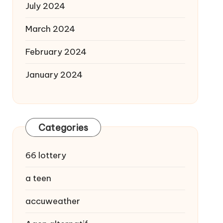
July 2024
March 2024
February 2024
January 2024
Categories
66 lottery
a teen
accuweather