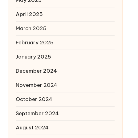
April 2025
March 2025
February 2025
January 2025
December 2024
November 2024
October 2024
September 2024
August 2024