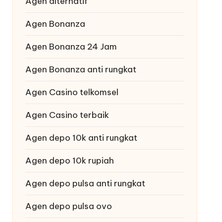
Agen alternatif
Agen Bonanza
Agen Bonanza 24 Jam
Agen Bonanza anti rungkat
Agen Casino telkomsel
Agen Casino terbaik
Agen depo 10k anti rungkat
Agen depo 10k rupiah
Agen depo pulsa anti rungkat
Agen depo pulsa ovo