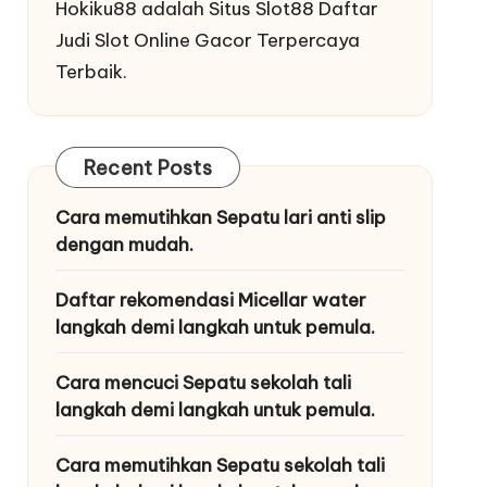
Hokiku88
adalah Situs Slot88 Daftar
Judi Slot Online Gacor Terpercaya
Terbaik.
Recent Posts
Cara memutihkan Sepatu lari anti slip
dengan mudah.
Daftar rekomendasi Micellar water
langkah demi langkah untuk pemula.
Cara mencuci Sepatu sekolah tali
langkah demi langkah untuk pemula.
Cara memutihkan Sepatu sekolah tali