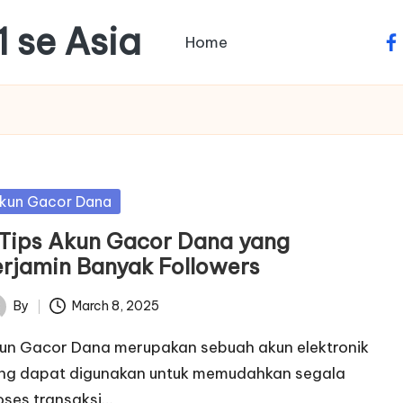
1 se Asia
Home
fa
sted
kun Gacor Dana
 Tips Akun Gacor Dana yang
erjamin Banyak Followers
By
March 8, 2025
ted
un Gacor Dana merupakan sebuah akun elektronik
ng dapat digunakan untuk memudahkan segala
oses transaksi…