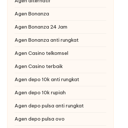
Agen alternatif
Agen Bonanza
Agen Bonanza 24 Jam
Agen Bonanza anti rungkat
Agen Casino telkomsel
Agen Casino terbaik
Agen depo 10k anti rungkat
Agen depo 10k rupiah
Agen depo pulsa anti rungkat
Agen depo pulsa ovo