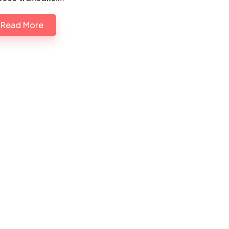
Read More