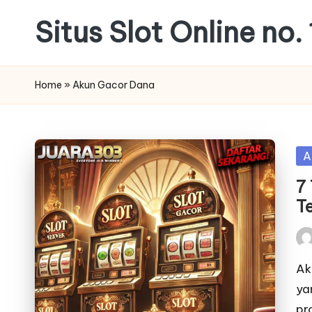
Situs Slot Online no. 
Skip
to
content
Home
»
Akun Gacor Dana
Po
A
in
7
T
Pos
by
Ak
ya
pr