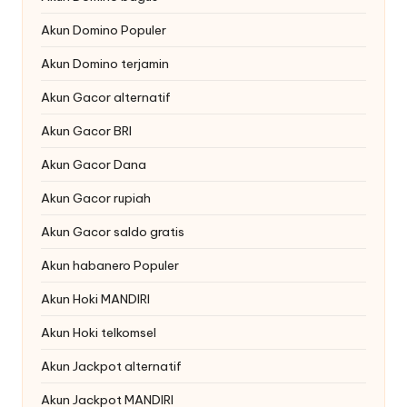
Akun Domino Populer
Akun Domino terjamin
Akun Gacor alternatif
Akun Gacor BRI
Akun Gacor Dana
Akun Gacor rupiah
Akun Gacor saldo gratis
Akun habanero Populer
Akun Hoki MANDIRI
Akun Hoki telkomsel
Akun Jackpot alternatif
Akun Jackpot MANDIRI