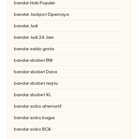
bandar Hoki Populer
bandar Jackpot Dipercaya
bandar Judi
bandar Judi 24 Jam
bandar saldo gratis
bandar sbobet BNI
bandar sbobet Dana
bandar sbobet terjitu
bandar sbobet XL
bandar sicbo alternatif
bandar sicbo bagus
bandar sicbo BCA