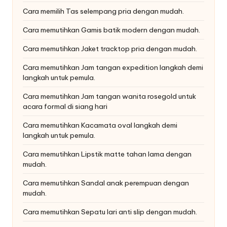
Cara memilih Tas selempang pria dengan mudah.
Cara memutihkan Gamis batik modern dengan mudah.
Cara memutihkan Jaket tracktop pria dengan mudah.
Cara memutihkan Jam tangan expedition langkah demi
langkah untuk pemula.
Cara memutihkan Jam tangan wanita rosegold untuk
acara formal di siang hari
Cara memutihkan Kacamata oval langkah demi
langkah untuk pemula.
Cara memutihkan Lipstik matte tahan lama dengan
mudah.
Cara memutihkan Sandal anak perempuan dengan
mudah.
Cara memutihkan Sepatu lari anti slip dengan mudah.