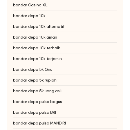
bandar Casino XL
bandar depo 10k
bandar depo 10k alternatif
bandar depo 10k aman
bandar depo 10k terbaik
bandar depo 10k terjamin
bandar depo 5k Qris
bandar depo 5k rupiah
bandar depo 5k uang asli
bandar depo pulsa bagus
bandar depo pulsa BRI
bandar depo pulsa MANDIRI