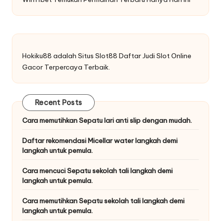
Hokiku88
adalah Situs Slot88 Daftar Judi Slot Online
Gacor Terpercaya Terbaik.
Recent Posts
Cara memutihkan Sepatu lari anti slip dengan mudah.
Daftar rekomendasi Micellar water langkah demi
langkah untuk pemula.
Cara mencuci Sepatu sekolah tali langkah demi
langkah untuk pemula.
Cara memutihkan Sepatu sekolah tali langkah demi
langkah untuk pemula.