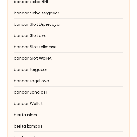
bandar sicbo BNI
bandar sicbo tergacor
bandar Slot Dipercaya
bandar Slot ovo
bandar Slot telkomsel
bandar Slot Wallet
bandar tergacor
bandar togel ovo
bandar uang asli
bandar Wallet
berita islam
berita kompas