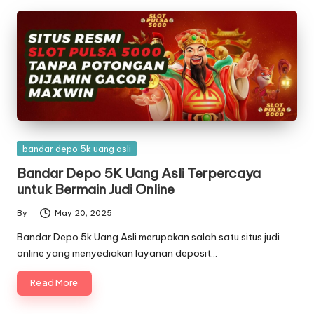
Posted
bandar depo 5k uang asli
in
Bandar Depo 5K Uang Asli Terpercaya
untuk Bermain Judi Online
By
May 20, 2025
Posted
by
Bandar Depo 5k Uang Asli merupakan salah satu situs judi
online yang menyediakan layanan deposit…
Read More