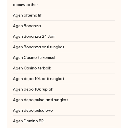
accuweather
Agen alternatif
Agen Bonanza
Agen Bonanza 24 Jam
Agen Bonanza anti rungkat
Agen Casino telkomsel
Agen Casino terbaik
Agen depo 10k anti rungkat
Agen depo 10k rupiah
Agen depo pulsa anti rungkat
Agen depo pulsa ovo
Agen Domino BRI