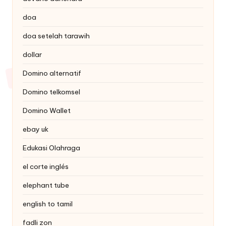
doa
doa setelah tarawih
dollar
Domino alternatif
Domino telkomsel
Domino Wallet
ebay uk
Edukasi Olahraga
el corte inglés
elephant tube
english to tamil
fadli zon