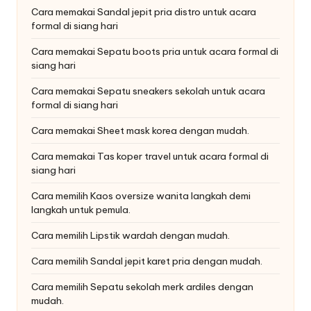
Cara memakai Sandal jepit pria distro untuk acara
formal di siang hari
Cara memakai Sepatu boots pria untuk acara formal di
siang hari
Cara memakai Sepatu sneakers sekolah untuk acara
formal di siang hari
Cara memakai Sheet mask korea dengan mudah.
Cara memakai Tas koper travel untuk acara formal di
siang hari
Cara memilih Kaos oversize wanita langkah demi
langkah untuk pemula.
Cara memilih Lipstik wardah dengan mudah.
Cara memilih Sandal jepit karet pria dengan mudah.
Cara memilih Sepatu sekolah merk ardiles dengan
mudah.