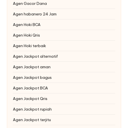
Agen Gacor Dana
Agen habanero 24 Jam
Agen Hoki BCA
Agen Hoki Qris
Agen Hoki terbaik
Agen Jackpot alternatif
Agen Jackpot aman
Agen Jackpot bagus
Agen Jackpot BCA
Agen Jackpot Qris
Agen Jackpot rupiah
Agen Jackpot terjitu