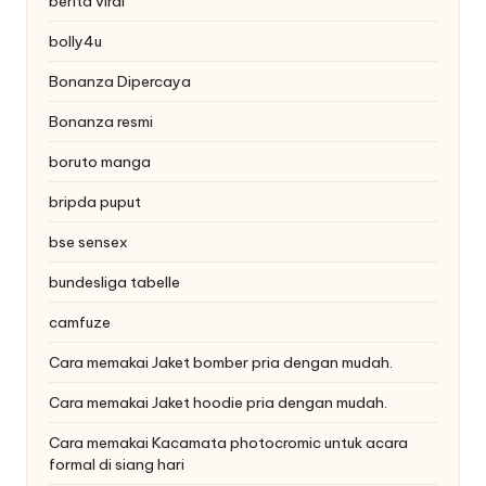
berita viral
bolly4u
Bonanza Dipercaya
Bonanza resmi
boruto manga
bripda puput
bse sensex
bundesliga tabelle
camfuze
Cara memakai Jaket bomber pria dengan mudah.
Cara memakai Jaket hoodie pria dengan mudah.
Cara memakai Kacamata photocromic untuk acara
formal di siang hari