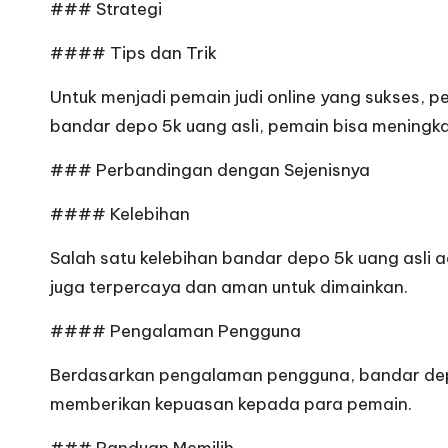
### Strategi
#### Tips dan Trik
Untuk menjadi pemain judi online yang sukses, p
bandar depo 5k uang asli, pemain bisa mening
### Perbandingan dengan Sejenisnya
#### Kelebihan
Salah satu kelebihan bandar depo 5k uang asli 
juga terpercaya dan aman untuk dimainkan.
#### Pengalaman Pengguna
Berdasarkan pengalaman pengguna, bandar depo 
memberikan kepuasan kepada para pemain.
### Panduan Memilih