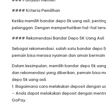
#### Kriteria Pemilihan
Ketika memilih bandar depo 5k uang asli, pentin
pelanggan. Dengan memperhatikan hal-hal terseb
#### Rekomendasi Bandar Depo 5K Uang Asli
Sebagai rekomendasi, salah satu bandar depo 5
pemain bisa merasa nyaman dan aman bermain di 
Dalam kesimpulan, memilih bandar depo 5k uang 
dan rekomendasi yang diberikan, pemain bisa 
depo 5k uang asli
.
1. Bagaimana cara melakukan deposit dengan ua
– Anda dapat melakukan deposit dengan mentra
GoPay.