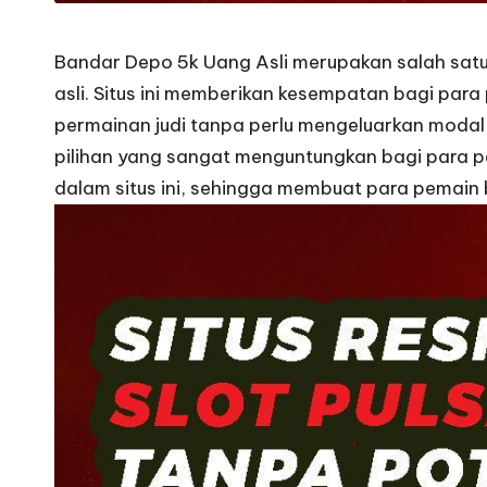
Bandar Depo 5k Uang Asli merupakan salah satu 
asli. Situs ini memberikan kesempatan bagi par
permainan judi tanpa perlu mengeluarkan modal
pilihan yang sangat menguntungkan bagi para p
dalam situs ini, sehingga membuat para pemain