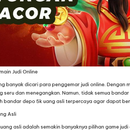
main Judi Online
g banyak dicari para penggemar judi online. Dengan 
ang seru dan menegangkan. Namun, tidak semua bandar 
ilih bandar depo 5k uang asli terpercaya agar dapat
ng Asli
 uang asli adalah semakin banyaknya pilihan game judi