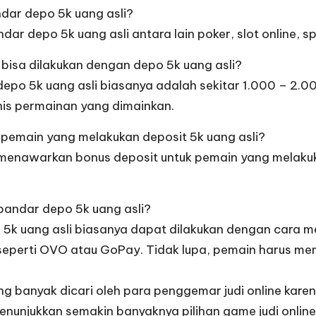
ndar depo 5k uang asli?
ar depo 5k uang asli antara lain poker, slot online, sp
isa dilakukan dengan depo 5k uang asli?
depo 5k uang asli biasanya adalah sekitar 1.000 – 2.
enis permainan yang dimainkan.
 pemain yang melakukan deposit 5k uang asli?
menawarkan bonus deposit untuk pemain yang melakuka
bandar depo 5k uang asli?
5k uang asli biasanya dapat dilakukan dengan cara 
perti OVO atau GoPay. Tidak lupa, pemain harus meme
g banyak dicari oleh para penggemar judi online kar
enunjukkan semakin banyaknya pilihan game judi onlin