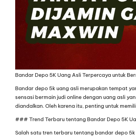
Bandar Depo 5K Uang Asli Terpercaya untuk Ber
Bandar depo 5k uang asli merupakan tempat yan
sensasi bermain judi online dengan uang asli y
diandalkan. Oleh karena itu, penting untuk mem
### Trend Terbaru tentang Bandar Depo 5K Ua
Salah satu tren terbaru tentang bandar depo 5k