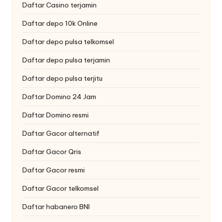
Daftar Casino terjamin
Daftar depo 10k Online
Daftar depo pulsa telkomsel
Daftar depo pulsa terjamin
Daftar depo pulsa terjitu
Daftar Domino 24 Jam
Daftar Domino resmi
Daftar Gacor alternatif
Daftar Gacor Qris
Daftar Gacor resmi
Daftar Gacor telkomsel
Daftar habanero BNI