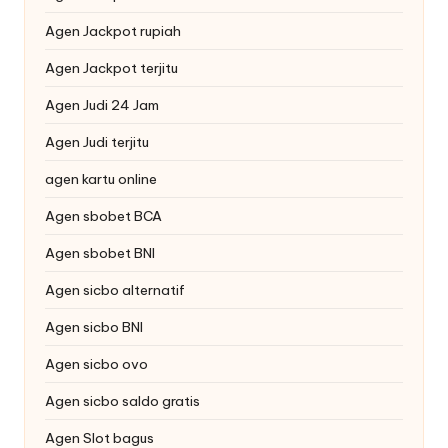
Agen Jackpot rupiah
Agen Jackpot terjitu
Agen Judi 24 Jam
Agen Judi terjitu
agen kartu online
Agen sbobet BCA
Agen sbobet BNI
Agen sicbo alternatif
Agen sicbo BNI
Agen sicbo ovo
Agen sicbo saldo gratis
Agen Slot bagus