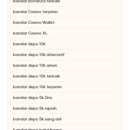
bandar Bonanza terbaik
bandar Casino terjamin
bandar Casino Wallet
bandar Casino XL
bandar depo 10k
bandar depo 10k alternatif
bandar depo 10k aman
bandar depo 10k terbaik
bandar depo 10k terjamin
bandar depo 5k Qris
bandar depo 5k rupiah
bandar depo 5k uang asli
bandar depo pulsa bagus