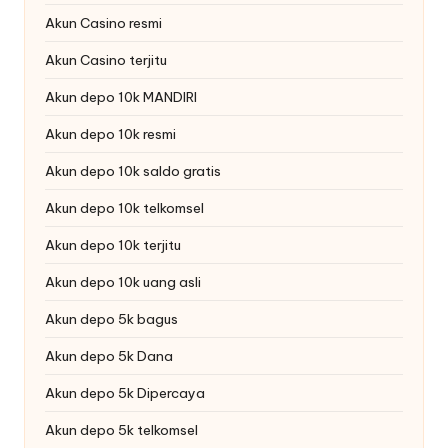
Akun Casino resmi
Akun Casino terjitu
Akun depo 10k MANDIRI
Akun depo 10k resmi
Akun depo 10k saldo gratis
Akun depo 10k telkomsel
Akun depo 10k terjitu
Akun depo 10k uang asli
Akun depo 5k bagus
Akun depo 5k Dana
Akun depo 5k Dipercaya
Akun depo 5k telkomsel