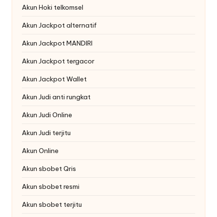
Akun Hoki telkomsel
Akun Jackpot alternatif
Akun Jackpot MANDIRI
Akun Jackpot tergacor
Akun Jackpot Wallet
Akun Judi anti rungkat
Akun Judi Online
Akun Judi terjitu
Akun Online
Akun sbobet Qris
Akun sbobet resmi
Akun sbobet terjitu