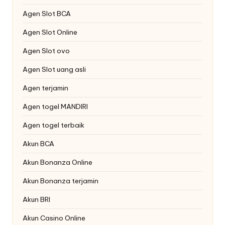
Agen Slot BCA
Agen Slot Online
Agen Slot ovo
Agen Slot uang asli
Agen terjamin
Agen togel MANDIRI
Agen togel terbaik
Akun BCA
Akun Bonanza Online
Akun Bonanza terjamin
Akun BRI
Akun Casino Online