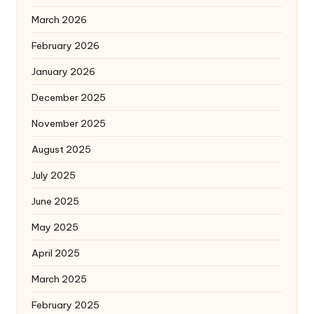
March 2026
February 2026
January 2026
December 2025
November 2025
August 2025
July 2025
June 2025
May 2025
April 2025
March 2025
February 2025