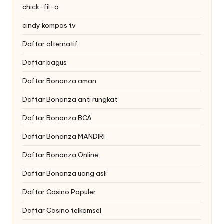
chick-fil-a
cindy kompas tv
Daftar alternatif
Daftar bagus
Daftar Bonanza aman
Daftar Bonanza anti rungkat
Daftar Bonanza BCA
Daftar Bonanza MANDIRI
Daftar Bonanza Online
Daftar Bonanza uang asli
Daftar Casino Populer
Daftar Casino telkomsel