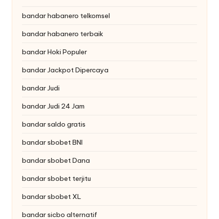
bandar habanero telkomsel
bandar habanero terbaik
bandar Hoki Populer
bandar Jackpot Dipercaya
bandar Judi
bandar Judi 24 Jam
bandar saldo gratis
bandar sbobet BNI
bandar sbobet Dana
bandar sbobet terjitu
bandar sbobet XL
bandar sicbo alternatif