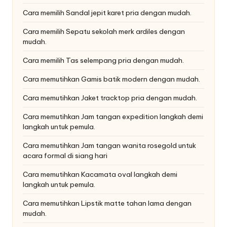
Cara memilih Sandal jepit karet pria dengan mudah.
Cara memilih Sepatu sekolah merk ardiles dengan
mudah.
Cara memilih Tas selempang pria dengan mudah.
Cara memutihkan Gamis batik modern dengan mudah.
Cara memutihkan Jaket tracktop pria dengan mudah.
Cara memutihkan Jam tangan expedition langkah demi
langkah untuk pemula.
Cara memutihkan Jam tangan wanita rosegold untuk
acara formal di siang hari
Cara memutihkan Kacamata oval langkah demi
langkah untuk pemula.
Cara memutihkan Lipstik matte tahan lama dengan
mudah.