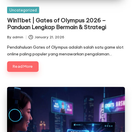
Posted
Uncategorized
in
WIn11bet | Gates of Olympus 2026 –
Panduan Lengkap Bermain & Strategi
By
admin
January 21, 2026
Posted
by
Pendahuluan Gates of Olympus adalah salah satu game slot
online paling populer yang menawarkan pengalaman…
Read More