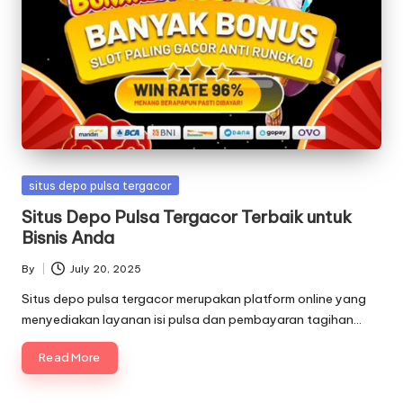
Posted
situs depo pulsa tergacor
in
Situs Depo Pulsa Tergacor Terbaik untuk
Bisnis Anda
By
July 20, 2025
Posted
by
Situs depo pulsa tergacor merupakan platform online yang
menyediakan layanan isi pulsa dan pembayaran tagihan…
Read More