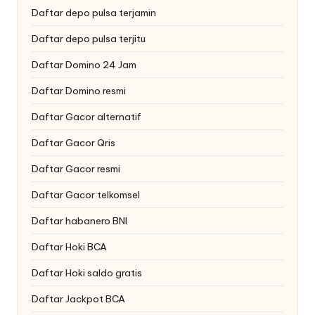
Daftar depo pulsa terjamin
Daftar depo pulsa terjitu
Daftar Domino 24 Jam
Daftar Domino resmi
Daftar Gacor alternatif
Daftar Gacor Qris
Daftar Gacor resmi
Daftar Gacor telkomsel
Daftar habanero BNI
Daftar Hoki BCA
Daftar Hoki saldo gratis
Daftar Jackpot BCA