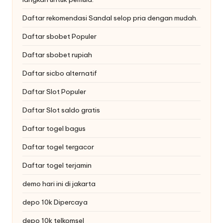
Daftar rekomendasi Sandal selop pria dengan mudah.
Daftar sbobet Populer
Daftar sbobet rupiah
Daftar sicbo alternatif
Daftar Slot Populer
Daftar Slot saldo gratis
Daftar togel bagus
Daftar togel tergacor
Daftar togel terjamin
demo hari ini di jakarta
depo 10k Dipercaya
depo 10k telkomsel