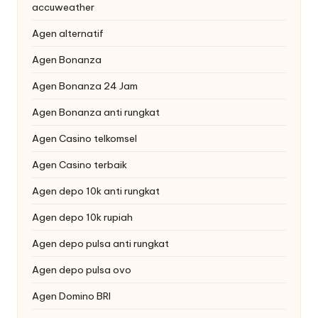
accuweather
Agen alternatif
Agen Bonanza
Agen Bonanza 24 Jam
Agen Bonanza anti rungkat
Agen Casino telkomsel
Agen Casino terbaik
Agen depo 10k anti rungkat
Agen depo 10k rupiah
Agen depo pulsa anti rungkat
Agen depo pulsa ovo
Agen Domino BRI