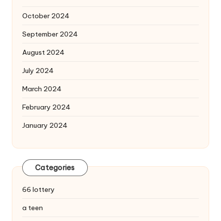
October 2024
September 2024
August 2024
July 2024
March 2024
February 2024
January 2024
Categories
66 lottery
a teen