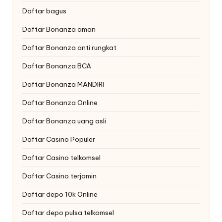
Daftar bagus
Daftar Bonanza aman
Daftar Bonanza anti rungkat
Daftar Bonanza BCA
Daftar Bonanza MANDIRI
Daftar Bonanza Online
Daftar Bonanza uang asli
Daftar Casino Populer
Daftar Casino telkomsel
Daftar Casino terjamin
Daftar depo 10k Online
Daftar depo pulsa telkomsel