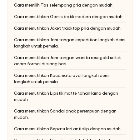
Cara memilih Tas selempang pria dengan mudah.
Cara memutihkan Gamis batik modern dengan mudah.
Cara memutihkan Jaket tracktop pria dengan mudah.
Cara memutihkan Jam tangan expedition langkah demi
langkah untuk pemula.
Cara memutihkan Jam tangan wanita rosegold untuk
acara formal di siang hari
Cara memutihkan Kacamata oval langkah demi
langkah untuk pemula.
Cara memutihkan Lipstik matte tahan lama dengan
mudah.
Cara memutihkan Sandal anak perempuan dengan
mudah.
Cara memutihkan Sepatu lari anti slip dengan mudah.