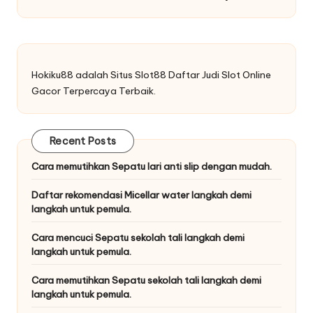
Hokiku88
adalah Situs Slot88 Daftar Judi Slot Online
Gacor Terpercaya Terbaik.
Recent Posts
Cara memutihkan Sepatu lari anti slip dengan mudah.
Daftar rekomendasi Micellar water langkah demi
langkah untuk pemula.
Cara mencuci Sepatu sekolah tali langkah demi
langkah untuk pemula.
Cara memutihkan Sepatu sekolah tali langkah demi
langkah untuk pemula.