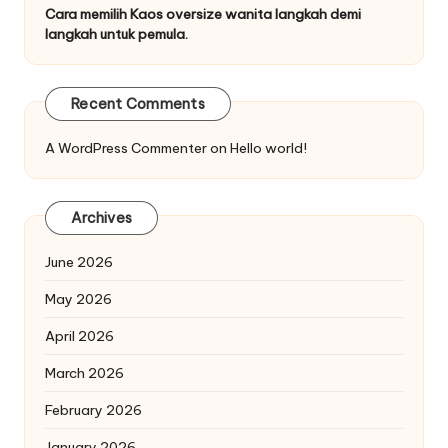
Cara memilih Kaos oversize wanita langkah demi
langkah untuk pemula.
Recent Comments
A WordPress Commenter
on
Hello world!
Archives
June 2026
May 2026
April 2026
March 2026
February 2026
January 2026