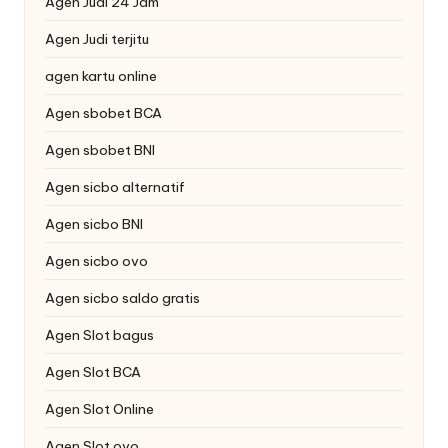
Agen Judi 24 Jam
Agen Judi terjitu
agen kartu online
Agen sbobet BCA
Agen sbobet BNI
Agen sicbo alternatif
Agen sicbo BNI
Agen sicbo ovo
Agen sicbo saldo gratis
Agen Slot bagus
Agen Slot BCA
Agen Slot Online
Agen Slot ovo