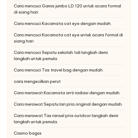
Cara mencuci Gamis jumbo LD 120 untuk acara formal
di siang hari
Cara mencuci Kacamata cat eye dengan mudah.
Cara mencuci Kacamata cat eye untuk acara formal di
siang hari
Cara mencuci Sepatu sekolah tali langkah demi
langkah untuk pemula.
Cara mencuci Tas travel bag dengan mudah.
cara mengecilkan perut
Cara merawat Kacamata anti radiasi dengan mudah.
Cara merawat Sepatu lari pria original dengan mudah.
Cara merawat Tas ransel pria outdoor langkah demi
langkah untuk pemula.
Casino bagus