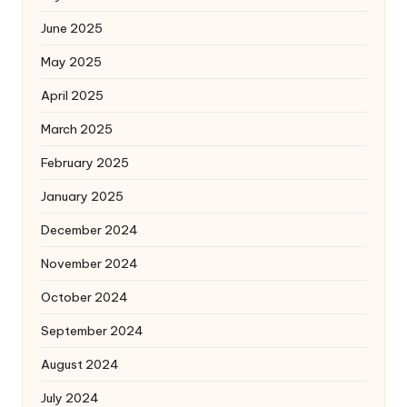
June 2025
May 2025
April 2025
March 2025
February 2025
January 2025
December 2024
November 2024
October 2024
September 2024
August 2024
July 2024