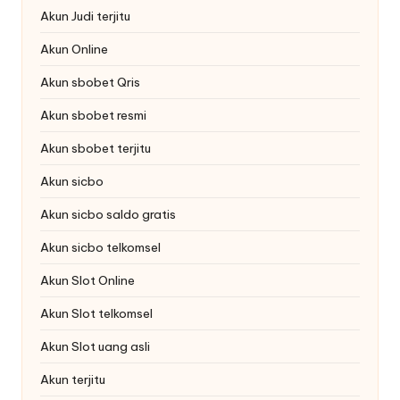
Akun Judi terjitu
Akun Online
Akun sbobet Qris
Akun sbobet resmi
Akun sbobet terjitu
Akun sicbo
Akun sicbo saldo gratis
Akun sicbo telkomsel
Akun Slot Online
Akun Slot telkomsel
Akun Slot uang asli
Akun terjitu