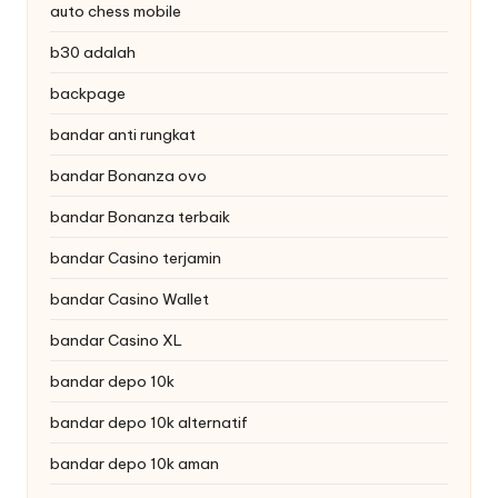
auto chess mobile
b30 adalah
backpage
bandar anti rungkat
bandar Bonanza ovo
bandar Bonanza terbaik
bandar Casino terjamin
bandar Casino Wallet
bandar Casino XL
bandar depo 10k
bandar depo 10k alternatif
bandar depo 10k aman