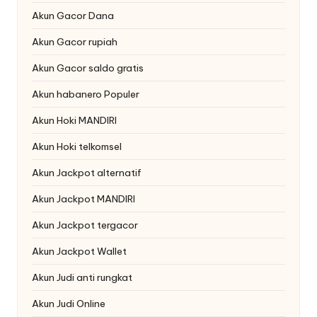
Akun Gacor Dana
Akun Gacor rupiah
Akun Gacor saldo gratis
Akun habanero Populer
Akun Hoki MANDIRI
Akun Hoki telkomsel
Akun Jackpot alternatif
Akun Jackpot MANDIRI
Akun Jackpot tergacor
Akun Jackpot Wallet
Akun Judi anti rungkat
Akun Judi Online