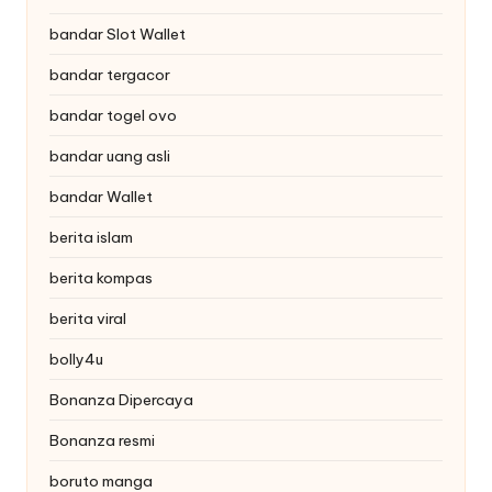
bandar Slot Wallet
bandar tergacor
bandar togel ovo
bandar uang asli
bandar Wallet
berita islam
berita kompas
berita viral
bolly4u
Bonanza Dipercaya
Bonanza resmi
boruto manga