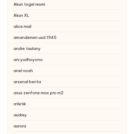
Akun togel resmi
Akun XL
alice mail
amandemen uud 1945
andre taulany
ani yudhoyono
ariel noah
arsenal berita
asus zenfone max pro m2
atletik
audrey
aurora