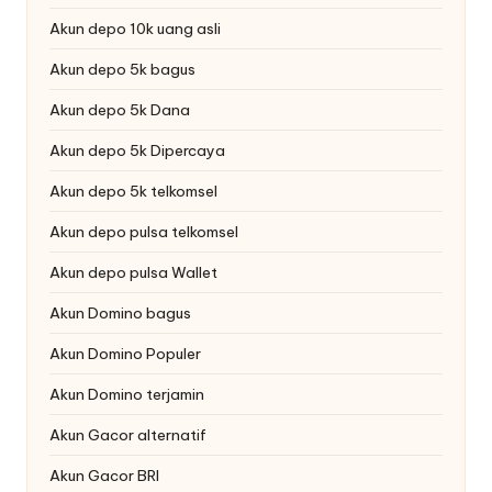
Akun depo 10k uang asli
Akun depo 5k bagus
Akun depo 5k Dana
Akun depo 5k Dipercaya
Akun depo 5k telkomsel
Akun depo pulsa telkomsel
Akun depo pulsa Wallet
Akun Domino bagus
Akun Domino Populer
Akun Domino terjamin
Akun Gacor alternatif
Akun Gacor BRI