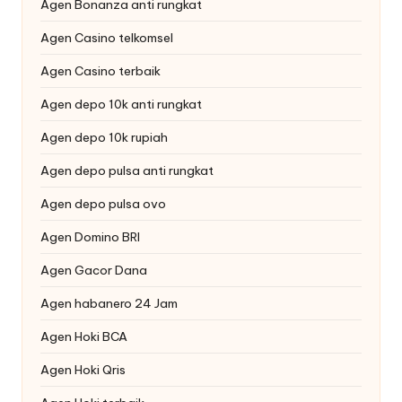
Agen Bonanza anti rungkat
Agen Casino telkomsel
Agen Casino terbaik
Agen depo 10k anti rungkat
Agen depo 10k rupiah
Agen depo pulsa anti rungkat
Agen depo pulsa ovo
Agen Domino BRI
Agen Gacor Dana
Agen habanero 24 Jam
Agen Hoki BCA
Agen Hoki Qris