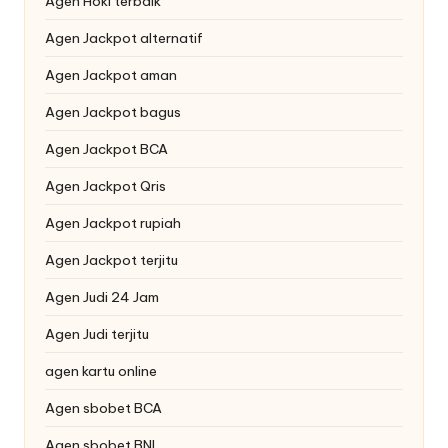
Agen Hoki terbaik
Agen Jackpot alternatif
Agen Jackpot aman
Agen Jackpot bagus
Agen Jackpot BCA
Agen Jackpot Qris
Agen Jackpot rupiah
Agen Jackpot terjitu
Agen Judi 24 Jam
Agen Judi terjitu
agen kartu online
Agen sbobet BCA
Agen sbobet BNI