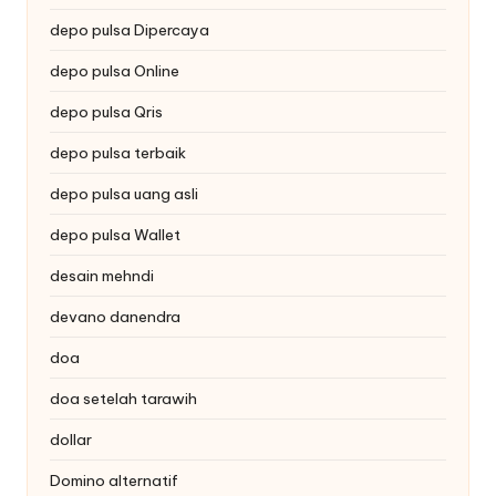
depo pulsa Dipercaya
depo pulsa Online
depo pulsa Qris
depo pulsa terbaik
depo pulsa uang asli
depo pulsa Wallet
desain mehndi
devano danendra
doa
doa setelah tarawih
dollar
Domino alternatif