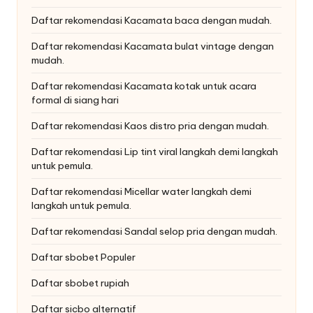
Daftar rekomendasi Kacamata baca dengan mudah.
Daftar rekomendasi Kacamata bulat vintage dengan
mudah.
Daftar rekomendasi Kacamata kotak untuk acara
formal di siang hari
Daftar rekomendasi Kaos distro pria dengan mudah.
Daftar rekomendasi Lip tint viral langkah demi langkah
untuk pemula.
Daftar rekomendasi Micellar water langkah demi
langkah untuk pemula.
Daftar rekomendasi Sandal selop pria dengan mudah.
Daftar sbobet Populer
Daftar sbobet rupiah
Daftar sicbo alternatif