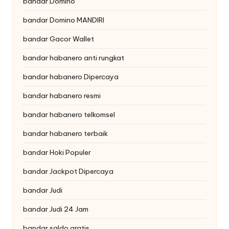
bandar Domino
bandar Domino MANDIRI
bandar Gacor Wallet
bandar habanero anti rungkat
bandar habanero Dipercaya
bandar habanero resmi
bandar habanero telkomsel
bandar habanero terbaik
bandar Hoki Populer
bandar Jackpot Dipercaya
bandar Judi
bandar Judi 24 Jam
bandar saldo gratis