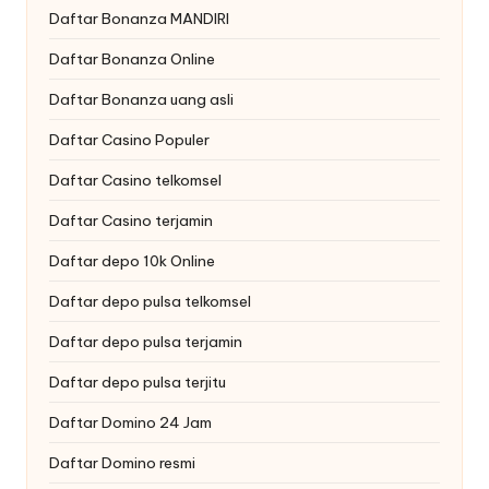
Daftar Bonanza MANDIRI
Daftar Bonanza Online
Daftar Bonanza uang asli
Daftar Casino Populer
Daftar Casino telkomsel
Daftar Casino terjamin
Daftar depo 10k Online
Daftar depo pulsa telkomsel
Daftar depo pulsa terjamin
Daftar depo pulsa terjitu
Daftar Domino 24 Jam
Daftar Domino resmi