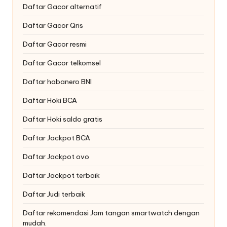
Daftar Gacor alternatif
Daftar Gacor Qris
Daftar Gacor resmi
Daftar Gacor telkomsel
Daftar habanero BNI
Daftar Hoki BCA
Daftar Hoki saldo gratis
Daftar Jackpot BCA
Daftar Jackpot ovo
Daftar Jackpot terbaik
Daftar Judi terbaik
Daftar rekomendasi Jam tangan smartwatch dengan
mudah.