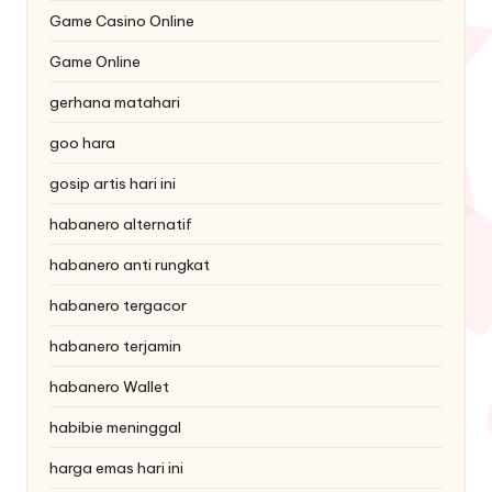
Game Casino Online
Game Online
gerhana matahari
goo hara
gosip artis hari ini
habanero alternatif
habanero anti rungkat
habanero tergacor
habanero terjamin
habanero Wallet
habibie meninggal
harga emas hari ini