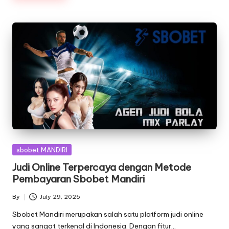
Posted
sbobet MANDIRI
in
Judi Online Terpercaya dengan Metode
Pembayaran Sbobet Mandiri
By
July 29, 2025
Posted
by
Sbobet Mandiri merupakan salah satu platform judi online
yang sangat terkenal di Indonesia. Dengan fitur…