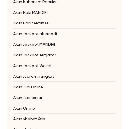
Akun habanero Populer
Akun Hoki MANDIRI
Akun Hoki telkomsel
Akun Jackpot alternatif
Akun Jackpot MANDIRI
Akun Jackpot tergacor
Akun Jackpot Wallet
Akun Judi anti rungkat
Akun Judi Online
Akun Judi terjitu
Akun Online
Akun sbobet Qris