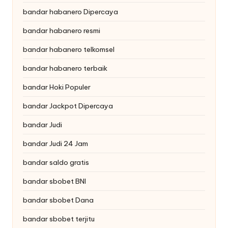
bandar habanero Dipercaya
bandar habanero resmi
bandar habanero telkomsel
bandar habanero terbaik
bandar Hoki Populer
bandar Jackpot Dipercaya
bandar Judi
bandar Judi 24 Jam
bandar saldo gratis
bandar sbobet BNI
bandar sbobet Dana
bandar sbobet terjitu