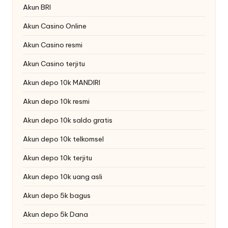
Akun BRI
Akun Casino Online
Akun Casino resmi
Akun Casino terjitu
Akun depo 10k MANDIRI
Akun depo 10k resmi
Akun depo 10k saldo gratis
Akun depo 10k telkomsel
Akun depo 10k terjitu
Akun depo 10k uang asli
Akun depo 5k bagus
Akun depo 5k Dana