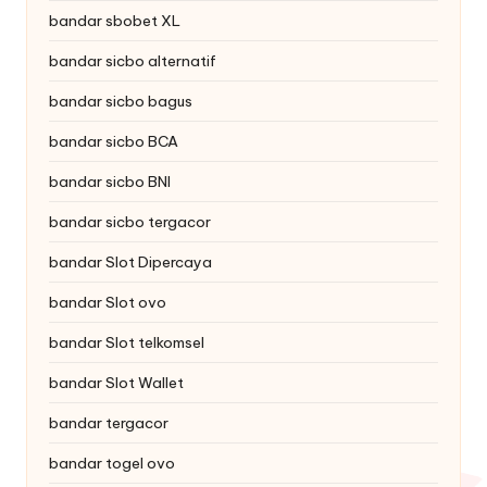
bandar sbobet XL
bandar sicbo alternatif
bandar sicbo bagus
bandar sicbo BCA
bandar sicbo BNI
bandar sicbo tergacor
bandar Slot Dipercaya
bandar Slot ovo
bandar Slot telkomsel
bandar Slot Wallet
bandar tergacor
bandar togel ovo