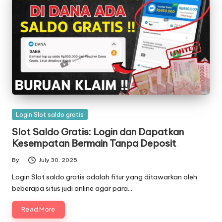
Posted
Login Slot saldo gratis
in
Slot Saldo Gratis: Login dan Dapatkan
Kesempatan Bermain Tanpa Deposit
By
July 30, 2025
Posted
by
Login Slot saldo gratis adalah fitur yang ditawarkan oleh
beberapa situs judi online agar para…
Read More