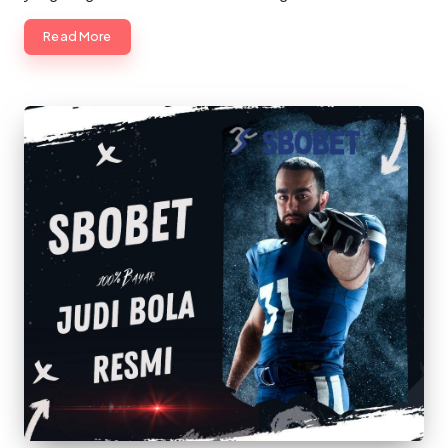
Read More