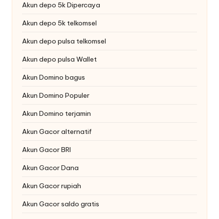
Akun depo 5k Dipercaya
Akun depo 5k telkomsel
Akun depo pulsa telkomsel
Akun depo pulsa Wallet
Akun Domino bagus
Akun Domino Populer
Akun Domino terjamin
Akun Gacor alternatif
Akun Gacor BRI
Akun Gacor Dana
Akun Gacor rupiah
Akun Gacor saldo gratis