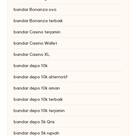
bandar Bonanza ovo
bandar Bonanza terbaik
bandar Casino terjamin
bandar Casino Wallet
bandar Casino XL
bandar depo 10k
bandar depo 10k alternatif
bandar depo 10k aman
bandar depo 10k terbaik
bandar depo 10k terjamin
bandar depo 5k Qris
bandar depo 5k rupiah