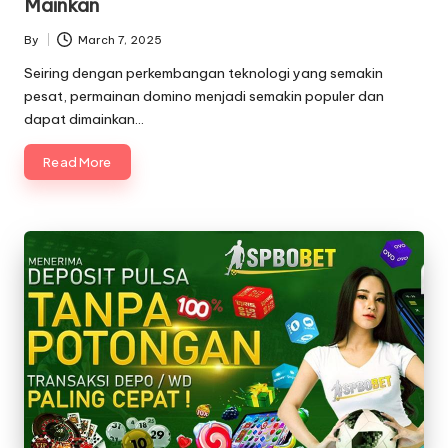
Mainkan
By
March 7, 2025
Posted
by
Seiring dengan perkembangan teknologi yang semakin
pesat, permainan domino menjadi semakin populer dan
dapat dimainkan…
Read More