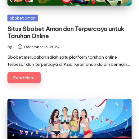
Posted
sbobet aman
in
Situs Sbobet Aman dan Terpercaya untuk
Taruhan Online
By
December 15, 2024
Posted
by
Sbobet merupakan salah satu platform taruhan online
terbesar dan terpercaya di Asia. Keamanan dalam bermain…
Read More