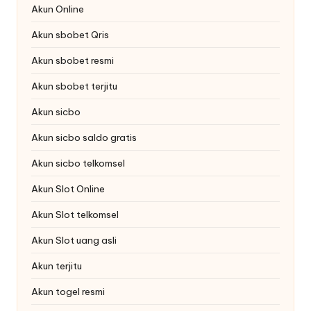
Akun Online
Akun sbobet Qris
Akun sbobet resmi
Akun sbobet terjitu
Akun sicbo
Akun sicbo saldo gratis
Akun sicbo telkomsel
Akun Slot Online
Akun Slot telkomsel
Akun Slot uang asli
Akun terjitu
Akun togel resmi