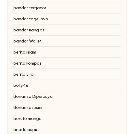
bandar tergacor
bandar togel ovo
bandar uang asli
bandar Wallet
berita islam
berita kompas
berita viral
bolly4u
Bonanza Dipercaya
Bonanza resmi
boruto manga
bripda puput