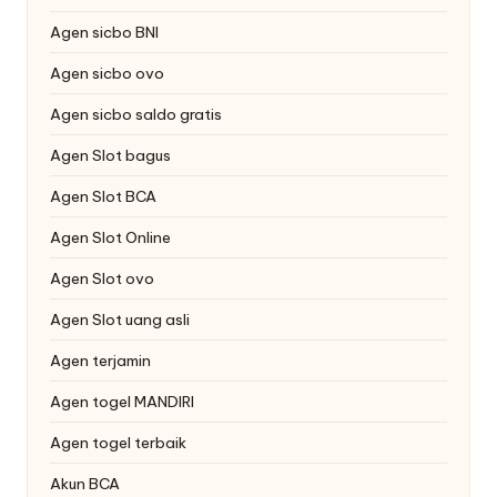
Agen sicbo BNI
Agen sicbo ovo
Agen sicbo saldo gratis
Agen Slot bagus
Agen Slot BCA
Agen Slot Online
Agen Slot ovo
Agen Slot uang asli
Agen terjamin
Agen togel MANDIRI
Agen togel terbaik
Akun BCA