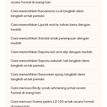
acara formal di siang hari
Cara memutihkan Kacamata oval langkah demi
langkah untuk pemula.
Cara memutihkan Lipstik matte tahan lama dengan
mudah.
Cara memutihkan Sandal anak perempuan dengan
mudah.
Cara memutihkan Sepatu lari anti slip dengan mudah.
Cara memutihkan Sepatu sekolah tali langkah demi
langkah untuk pemula.
Cara memutihkan Sunscreen spray langkah demi
langkah untuk pemula.
Cara mencuci Body scrub whitening untuk acara
formal di siang hari
Cara mencuci Gamis jumbo LD 120 untuk acara formal
di siang hari