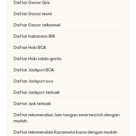
Daftar Gacor Qris
Daftar Gacor resmi
Daftar Gacor telkomsel
Daftar habanero BNI
Daftar Hoki BCA
Daftar Hoki saldo gratis
Daftar Jackpot BCA
Daftar Jackpot ovo
Daftar Jackpot terbaik
Daftar Judi terbaik
Daftar rekomendasi Jam tangan smartwatch dengan
mudah.
Daftar rekomendasi Kacamata baca dengan mudah.