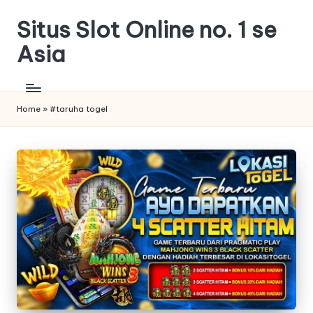
Situs Slot Online no. 1 se
Skip
to
Asia
content
Home
»
#taruha togel