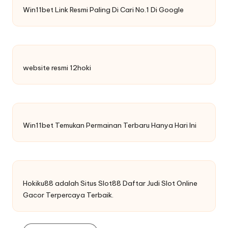
Win11bet Link Resmi Paling Di Cari No.1 Di Google
website resmi 12hoki
Win11bet
Temukan Permainan Terbaru Hanya Hari Ini
Hokiku88
adalah Situs Slot88 Daftar Judi Slot Online
Gacor Terpercaya Terbaik.