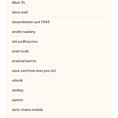
Akun XL
alice mail
amandemen uud 1945
andre taulany
ani yudhoyono
ariel noah
arsenal berita
asus zenfone max pro m2
atletik
audrey
aurora
auto chess mobile