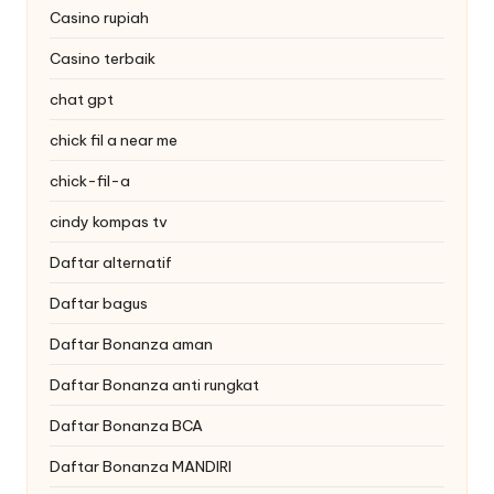
Casino rupiah
Casino terbaik
chat gpt
chick fil a near me
chick-fil-a
cindy kompas tv
Daftar alternatif
Daftar bagus
Daftar Bonanza aman
Daftar Bonanza anti rungkat
Daftar Bonanza BCA
Daftar Bonanza MANDIRI