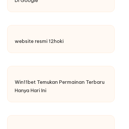
Di Google
website resmi 12hoki
Win11bet
Temukan Permainan Terbaru
Hanya Hari Ini