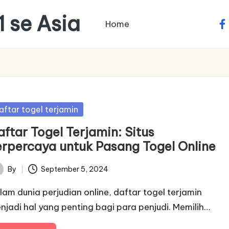
1 se Asia
Home
fa
sted
aftar togel terjamin
ftar Togel Terjamin: Situs
erpercaya untuk Pasang Togel Online
By
September 5, 2024
ted
lam dunia perjudian online, daftar togel terjamin
njadi hal yang penting bagi para penjudi. Memilih…