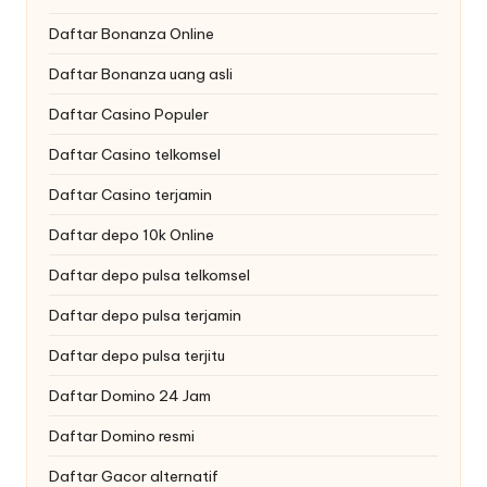
Daftar Bonanza Online
Daftar Bonanza uang asli
Daftar Casino Populer
Daftar Casino telkomsel
Daftar Casino terjamin
Daftar depo 10k Online
Daftar depo pulsa telkomsel
Daftar depo pulsa terjamin
Daftar depo pulsa terjitu
Daftar Domino 24 Jam
Daftar Domino resmi
Daftar Gacor alternatif