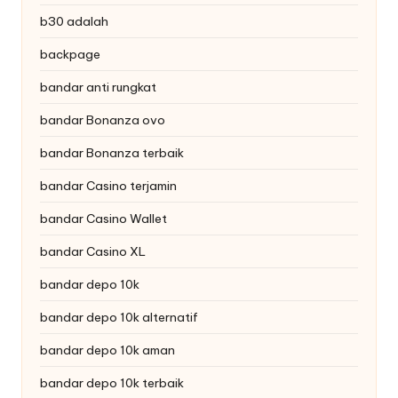
b30 adalah
backpage
bandar anti rungkat
bandar Bonanza ovo
bandar Bonanza terbaik
bandar Casino terjamin
bandar Casino Wallet
bandar Casino XL
bandar depo 10k
bandar depo 10k alternatif
bandar depo 10k aman
bandar depo 10k terbaik