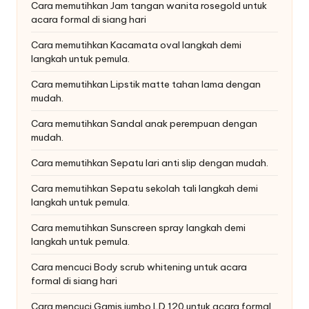
Cara memutihkan Jam tangan wanita rosegold untuk
acara formal di siang hari
Cara memutihkan Kacamata oval langkah demi
langkah untuk pemula.
Cara memutihkan Lipstik matte tahan lama dengan
mudah.
Cara memutihkan Sandal anak perempuan dengan
mudah.
Cara memutihkan Sepatu lari anti slip dengan mudah.
Cara memutihkan Sepatu sekolah tali langkah demi
langkah untuk pemula.
Cara memutihkan Sunscreen spray langkah demi
langkah untuk pemula.
Cara mencuci Body scrub whitening untuk acara
formal di siang hari
Cara mencuci Gamis jumbo LD 120 untuk acara formal