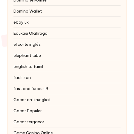
Domino telkomsel
Domino Wallet
ebay uk
Edukasi Olahraga
el corte inglés
elephant tube
english to tamil
fadli zon
fast and furious 9
Gacor anti rungkat
Gacor Populer
Gacor tergacor
Game Casino Online