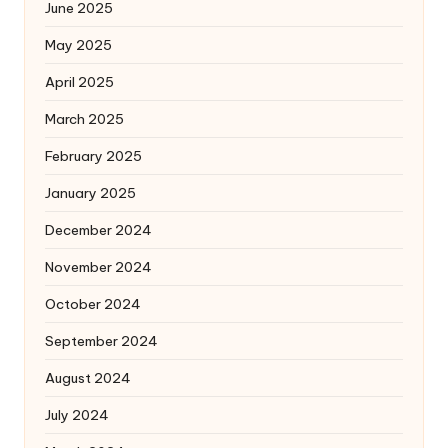
June 2025
May 2025
April 2025
March 2025
February 2025
January 2025
December 2024
November 2024
October 2024
September 2024
August 2024
July 2024