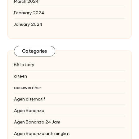
March 2024
February 2024
January 2024
Categories
66 lottery
a teen
accuweather
Agen alternatif
Agen Bonanza
Agen Bonanza 24 Jam
Agen Bonanza anti rungkat