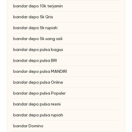
bandar depo 10k terjamin
bandar depo 5k Qris
bandar depo 5k rupiah
bandar depo 5k uang asli
bandar depo pulsa bagus
bandar depo pulsa BRI
bandar depo pulsa MANDIRI
bandar depo pulsa Online
bandar depo pulsa Populer
bandar depo pulsa resmi
bandar depo pulsa rupiah
bandar Domino