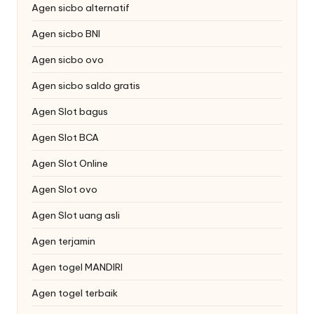
Agen sicbo alternatif
Agen sicbo BNI
Agen sicbo ovo
Agen sicbo saldo gratis
Agen Slot bagus
Agen Slot BCA
Agen Slot Online
Agen Slot ovo
Agen Slot uang asli
Agen terjamin
Agen togel MANDIRI
Agen togel terbaik