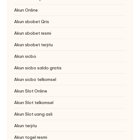
Akun Online
Akun sbobet Qris
Akun sbobet resmi
Akun sbobet terjitu
Akun sicbo
Akun sicbo saldo gratis
Akun sicbo telkomsel
Akun Slot Online
Akun Slot telkomsel
Akun Slot uang asli
Akun terjitu
Akun togel resmi