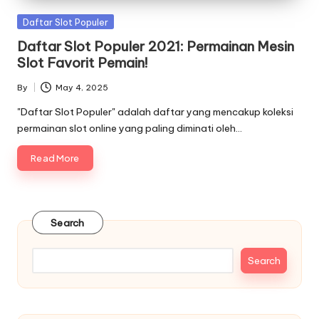
Posted
Daftar Slot Populer
in
Daftar Slot Populer 2021: Permainan Mesin
Slot Favorit Pemain!
By
May 4, 2025
Posted
by
"Daftar Slot Populer" adalah daftar yang mencakup koleksi
permainan slot online yang paling diminati oleh…
Read More
Search
Search