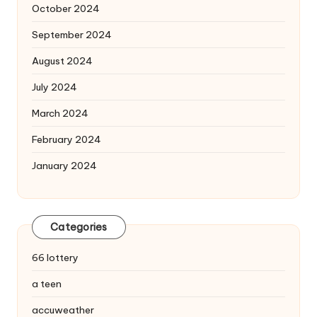
October 2024
September 2024
August 2024
July 2024
March 2024
February 2024
January 2024
Categories
66 lottery
a teen
accuweather