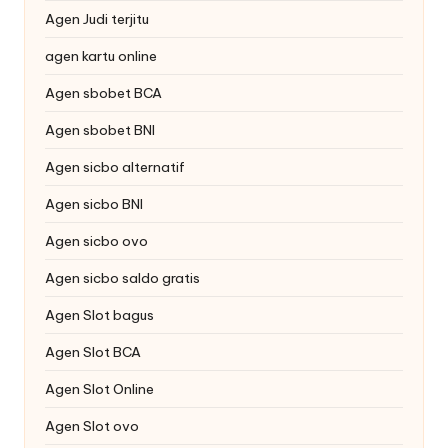
Agen Judi terjitu
agen kartu online
Agen sbobet BCA
Agen sbobet BNI
Agen sicbo alternatif
Agen sicbo BNI
Agen sicbo ovo
Agen sicbo saldo gratis
Agen Slot bagus
Agen Slot BCA
Agen Slot Online
Agen Slot ovo