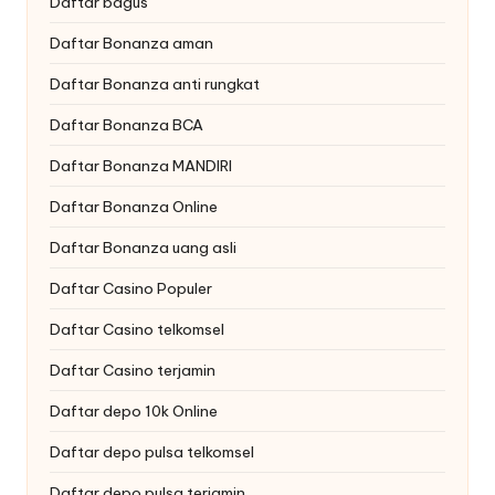
Daftar bagus
Daftar Bonanza aman
Daftar Bonanza anti rungkat
Daftar Bonanza BCA
Daftar Bonanza MANDIRI
Daftar Bonanza Online
Daftar Bonanza uang asli
Daftar Casino Populer
Daftar Casino telkomsel
Daftar Casino terjamin
Daftar depo 10k Online
Daftar depo pulsa telkomsel
Daftar depo pulsa terjamin