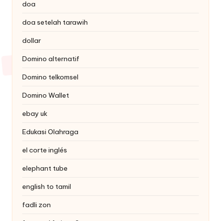
doa
doa setelah tarawih
dollar
Domino alternatif
Domino telkomsel
Domino Wallet
ebay uk
Edukasi Olahraga
el corte inglés
elephant tube
english to tamil
fadli zon