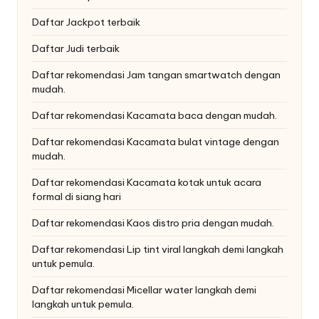
Daftar Jackpot terbaik
Daftar Judi terbaik
Daftar rekomendasi Jam tangan smartwatch dengan
mudah.
Daftar rekomendasi Kacamata baca dengan mudah.
Daftar rekomendasi Kacamata bulat vintage dengan
mudah.
Daftar rekomendasi Kacamata kotak untuk acara
formal di siang hari
Daftar rekomendasi Kaos distro pria dengan mudah.
Daftar rekomendasi Lip tint viral langkah demi langkah
untuk pemula.
Daftar rekomendasi Micellar water langkah demi
langkah untuk pemula.