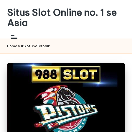
Situs Slot Online no. 1 se
Skip
to
Asia
content
Home
»
#SlotOvoTerbaik