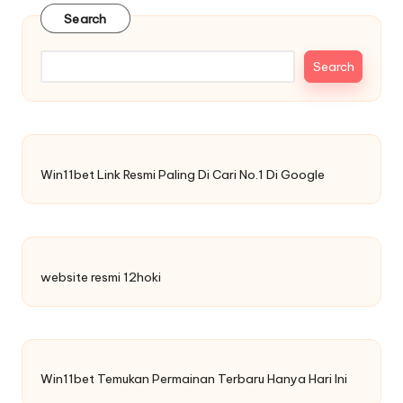
Search
Search
Win11bet Link Resmi Paling Di Cari No.1 Di Google
website resmi 12hoki
Win11bet
Temukan Permainan Terbaru Hanya Hari Ini