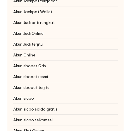
Akun Jackpot tergacor
Akun Jackpot Wallet
Akun Judi anti rungkat
Akun Judi Online
Akun Judi terjitu
Akun Online
Akun sbobet Qris
Akun sbobet resmi
Akun sbobet terjitu
Akun sicbo
Akun sicbo saldo gratis
Akun sicbo telkomsel
Akun Slot Online