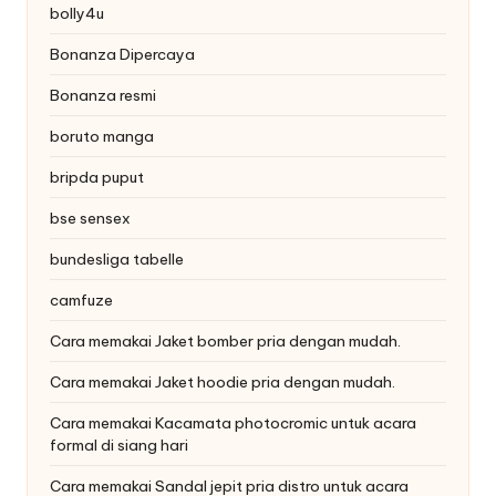
bolly4u
Bonanza Dipercaya
Bonanza resmi
boruto manga
bripda puput
bse sensex
bundesliga tabelle
camfuze
Cara memakai Jaket bomber pria dengan mudah.
Cara memakai Jaket hoodie pria dengan mudah.
Cara memakai Kacamata photocromic untuk acara
formal di siang hari
Cara memakai Sandal jepit pria distro untuk acara