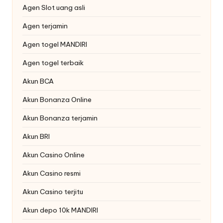
Agen Slot uang asli
Agen terjamin
Agen togel MANDIRI
Agen togel terbaik
Akun BCA
Akun Bonanza Online
Akun Bonanza terjamin
Akun BRI
Akun Casino Online
Akun Casino resmi
Akun Casino terjitu
Akun depo 10k MANDIRI