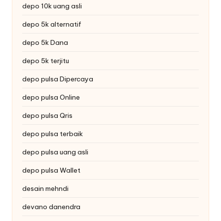
depo 10k uang asli
depo 5k alternatif
depo 5k Dana
depo 5k terjitu
depo pulsa Dipercaya
depo pulsa Online
depo pulsa Qris
depo pulsa terbaik
depo pulsa uang asli
depo pulsa Wallet
desain mehndi
devano danendra