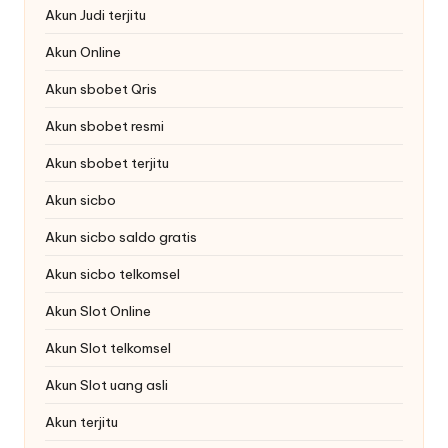
Akun Judi terjitu
Akun Online
Akun sbobet Qris
Akun sbobet resmi
Akun sbobet terjitu
Akun sicbo
Akun sicbo saldo gratis
Akun sicbo telkomsel
Akun Slot Online
Akun Slot telkomsel
Akun Slot uang asli
Akun terjitu