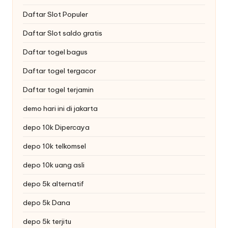
Daftar Slot Populer
Daftar Slot saldo gratis
Daftar togel bagus
Daftar togel tergacor
Daftar togel terjamin
demo hari ini di jakarta
depo 10k Dipercaya
depo 10k telkomsel
depo 10k uang asli
depo 5k alternatif
depo 5k Dana
depo 5k terjitu