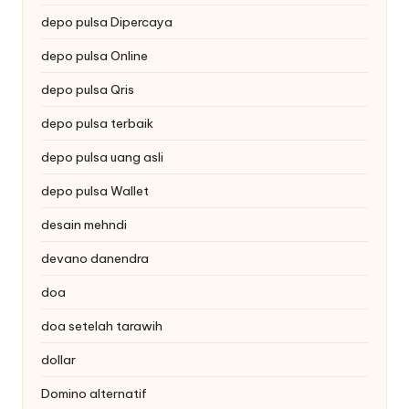
depo pulsa Dipercaya
depo pulsa Online
depo pulsa Qris
depo pulsa terbaik
depo pulsa uang asli
depo pulsa Wallet
desain mehndi
devano danendra
doa
doa setelah tarawih
dollar
Domino alternatif