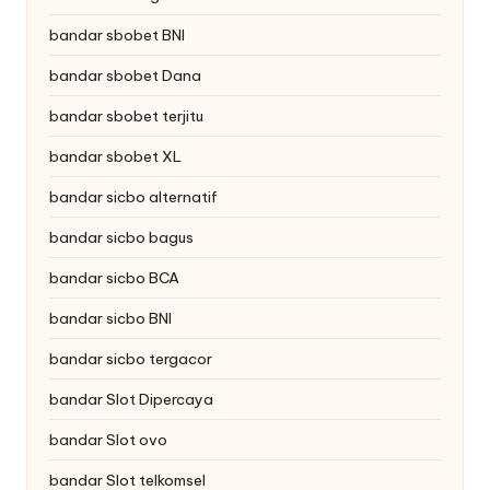
bandar sbobet BNI
bandar sbobet Dana
bandar sbobet terjitu
bandar sbobet XL
bandar sicbo alternatif
bandar sicbo bagus
bandar sicbo BCA
bandar sicbo BNI
bandar sicbo tergacor
bandar Slot Dipercaya
bandar Slot ovo
bandar Slot telkomsel