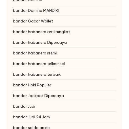
bandar Domino MANDIRI
bandar Gacor Wallet
bandar habanero anti rungkat
bandar habanero Dipercaya
bandar habanero resmi
bandar habanero telkomsel
bandar habanero terbaik
bandar Hoki Populer
bandar Jackpot Dipercaya
bandar Judi
bandar Judi 24 Jam
bandar saldo gratis