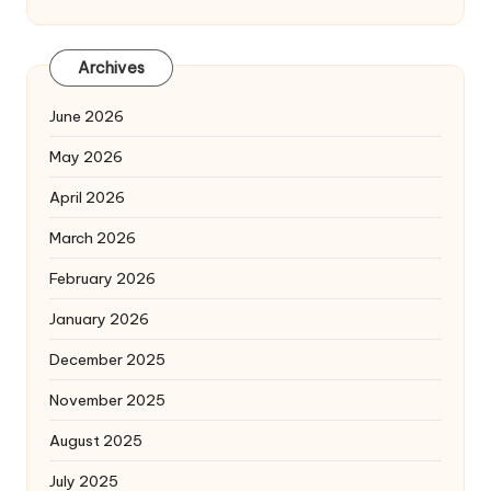
Archives
June 2026
May 2026
April 2026
March 2026
February 2026
January 2026
December 2025
November 2025
August 2025
July 2025