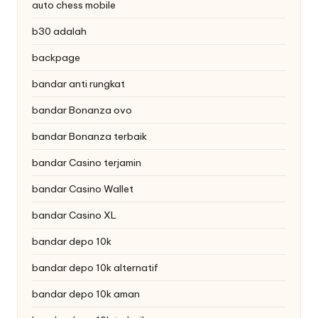
auto chess mobile
b30 adalah
backpage
bandar anti rungkat
bandar Bonanza ovo
bandar Bonanza terbaik
bandar Casino terjamin
bandar Casino Wallet
bandar Casino XL
bandar depo 10k
bandar depo 10k alternatif
bandar depo 10k aman