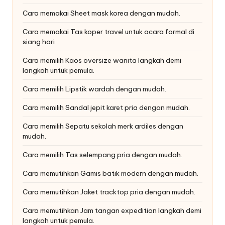
Cara memakai Sheet mask korea dengan mudah.
Cara memakai Tas koper travel untuk acara formal di
siang hari
Cara memilih Kaos oversize wanita langkah demi
langkah untuk pemula.
Cara memilih Lipstik wardah dengan mudah.
Cara memilih Sandal jepit karet pria dengan mudah.
Cara memilih Sepatu sekolah merk ardiles dengan
mudah.
Cara memilih Tas selempang pria dengan mudah.
Cara memutihkan Gamis batik modern dengan mudah.
Cara memutihkan Jaket tracktop pria dengan mudah.
Cara memutihkan Jam tangan expedition langkah demi
langkah untuk pemula.