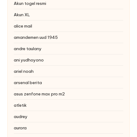
Akun togel resmi
Akun XL
alice mail
amandemen uud 1945
andre taulany
ani yudhoyono
ariel noah
arsenal berita
asus zenfone max pro m2
atletik
audrey
aurora