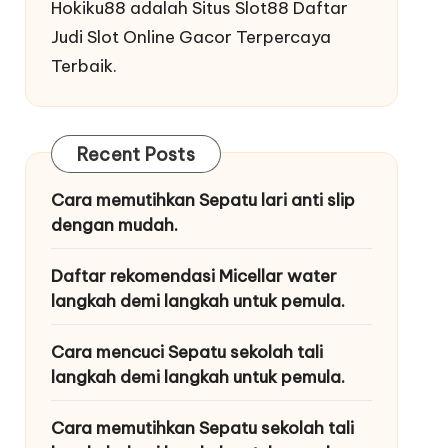
Hokiku88
adalah Situs Slot88 Daftar
Judi Slot Online Gacor Terpercaya
Terbaik.
Recent Posts
Cara memutihkan Sepatu lari anti slip
dengan mudah.
Daftar rekomendasi Micellar water
langkah demi langkah untuk pemula.
Cara mencuci Sepatu sekolah tali
langkah demi langkah untuk pemula.
Cara memutihkan Sepatu sekolah tali