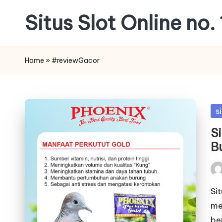
Situs Slot Online no. 
Skip
to
content
Home
»
#reviewGacor
Po
s
in
S
B
Pos
by
Si
me
be