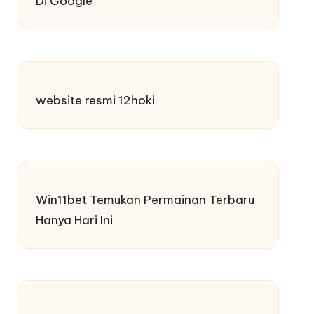
Di Google
website resmi 12hoki
Win11bet
Temukan Permainan Terbaru
Hanya Hari Ini