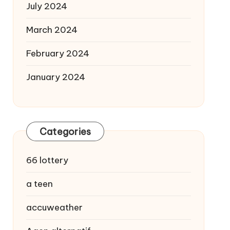
July 2024
March 2024
February 2024
January 2024
Categories
66 lottery
a teen
accuweather