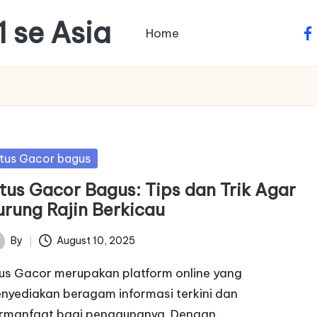
1 se Asia
Home
fa
sted
itus Gacor bagus
itus Gacor Bagus: Tips dan Trik Agar
urung Rajin Berkicau
By
August 10, 2025
ted
tus Gacor merupakan platform online yang
nyediakan beragam informasi terkini dan
rmanfaat bagi penggunanya. Dengan…