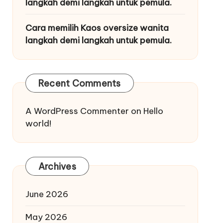
langkah demi langkah untuk pemula.
Cara memilih Kaos oversize wanita
langkah demi langkah untuk pemula.
Recent Comments
A WordPress Commenter
on
Hello
world!
Archives
June 2026
May 2026