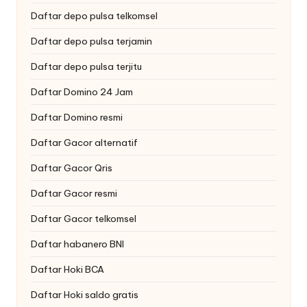
Daftar depo pulsa telkomsel
Daftar depo pulsa terjamin
Daftar depo pulsa terjitu
Daftar Domino 24 Jam
Daftar Domino resmi
Daftar Gacor alternatif
Daftar Gacor Qris
Daftar Gacor resmi
Daftar Gacor telkomsel
Daftar habanero BNI
Daftar Hoki BCA
Daftar Hoki saldo gratis