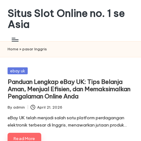
Situs Slot Online no. 1 se
Skip
to
Asia
content
Home
»
pasar Inggris
Posted
ebay uk
in
Panduan Lengkap eBay UK: Tips Belanja
Aman, Menjual Efisien, dan Memaksimalkan
Pengalaman Online Anda
By
admin
April 21, 2026
Posted
by
eBay UK telah menjadi salah satu platform perdagangan
elektronik terbesar di Inggris, menawarkan jutaan produk…
Read More