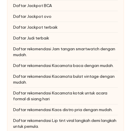
Daftar Jackpot BCA
Daftar Jackpot ovo
Daftar Jackpot terbaik
Daftar Judi terbaik
Daftar rekomendasi Jam tangan smartwatch dengan
mudah.
Daftar rekomendasi Kacamata baca dengan mudah.
Daftar rekomendasi Kacamata bulat vintage dengan
mudah.
Daftar rekomendasi Kacamata kotak untuk acara
formal di siang hari
Daftar rekomendasi Kaos distro pria dengan mudah.
Daftar rekomendasi Lip tint viral langkah demi langkah
untuk pemula.