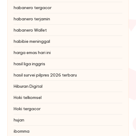
habanero tergacor
habanero terjamin
habanero Wallet
habibie meninggal
harga emas hari ini
hasil liga inggris
hasil survei pilpres 2026 terbaru
Hiburan Digital
Hoki telkomsel
Hoki tergacor
hujan
ibomma