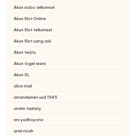
Akun sicbo telkomsel
Akun Slot Online
Akun Slot telkomsel
Akun Slot uang asli
Akun terjitu
Akun togel resmi
Akun XL
alice mail
amandemen uud 1945
andre taulany
ani yudhoyono
ariel noah