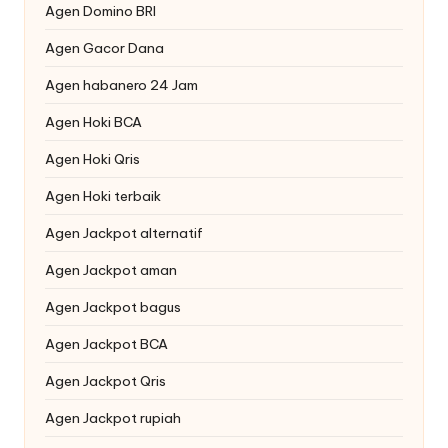
Agen Domino BRI
Agen Gacor Dana
Agen habanero 24 Jam
Agen Hoki BCA
Agen Hoki Qris
Agen Hoki terbaik
Agen Jackpot alternatif
Agen Jackpot aman
Agen Jackpot bagus
Agen Jackpot BCA
Agen Jackpot Qris
Agen Jackpot rupiah