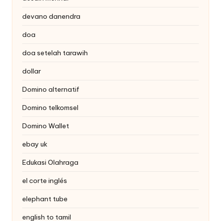
devano danendra
doa
doa setelah tarawih
dollar
Domino alternatif
Domino telkomsel
Domino Wallet
ebay uk
Edukasi Olahraga
el corte inglés
elephant tube
english to tamil