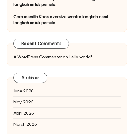
langkah untuk pemula.
Cara memilih Kaos oversize wanita langkah demi
langkah untuk pemula.
Recent Comments
A WordPress Commenter
on
Hello world!
Archives
June 2026
May 2026
April 2026
March 2026