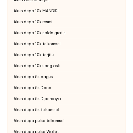
Akun depo 10k MANDIRI
Akun depo 10k resmi
Akun depo 10k saldo gratis
Akun depo 10k telkomsel
Akun depo 10k terjitu
Akun depo 10k uang asli
Akun depo 5k bagus
Akun depo 5k Dana
Akun depo 5k Dipercaya
Akun depo 5k telkomsel
Akun depo pulsa telkomsel
Akun depo pulsa Wallet