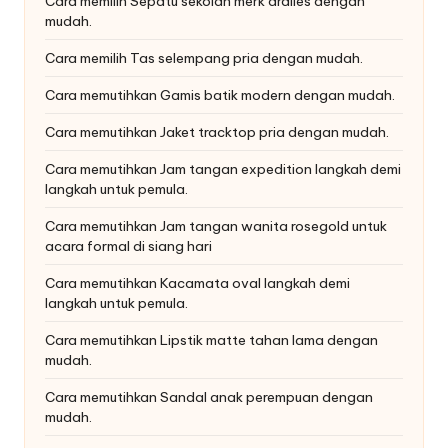
Cara memilih Sepatu sekolah merk ardiles dengan
mudah.
Cara memilih Tas selempang pria dengan mudah.
Cara memutihkan Gamis batik modern dengan mudah.
Cara memutihkan Jaket tracktop pria dengan mudah.
Cara memutihkan Jam tangan expedition langkah demi
langkah untuk pemula.
Cara memutihkan Jam tangan wanita rosegold untuk
acara formal di siang hari
Cara memutihkan Kacamata oval langkah demi
langkah untuk pemula.
Cara memutihkan Lipstik matte tahan lama dengan
mudah.
Cara memutihkan Sandal anak perempuan dengan
mudah.