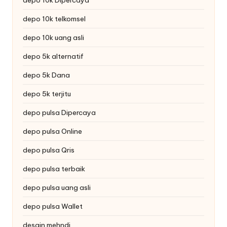
depo 10k telkomsel
depo 10k uang asli
depo 5k alternatif
depo 5k Dana
depo 5k terjitu
depo pulsa Dipercaya
depo pulsa Online
depo pulsa Qris
depo pulsa terbaik
depo pulsa uang asli
depo pulsa Wallet
desain mehndi