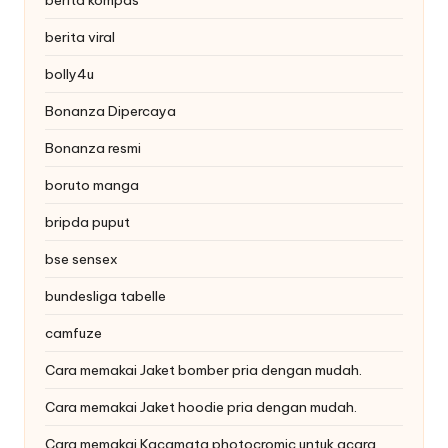
berita viral
bolly4u
Bonanza Dipercaya
Bonanza resmi
boruto manga
bripda puput
bse sensex
bundesliga tabelle
camfuze
Cara memakai Jaket bomber pria dengan mudah.
Cara memakai Jaket hoodie pria dengan mudah.
Cara memakai Kacamata photocromic untuk acara