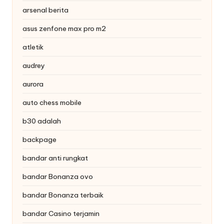
arsenal berita
asus zenfone max pro m2
atletik
audrey
aurora
auto chess mobile
b30 adalah
backpage
bandar anti rungkat
bandar Bonanza ovo
bandar Bonanza terbaik
bandar Casino terjamin