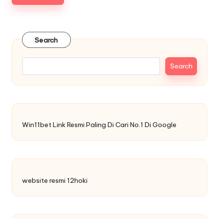
Search
Search
Win11bet Link Resmi Paling Di Cari No.1 Di Google
website resmi 12hoki