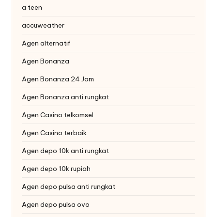
a teen
accuweather
Agen alternatif
Agen Bonanza
Agen Bonanza 24 Jam
Agen Bonanza anti rungkat
Agen Casino telkomsel
Agen Casino terbaik
Agen depo 10k anti rungkat
Agen depo 10k rupiah
Agen depo pulsa anti rungkat
Agen depo pulsa ovo