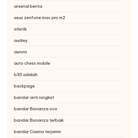
arsenal berita
asus zenfone max pro m2
atletik
audrey
aurora
auto chess mobile
b30 adalah
backpage
bandar anti rungkat
bandar Bonanza ovo
bandar Bonanza terbaik
bandar Casino terjamin