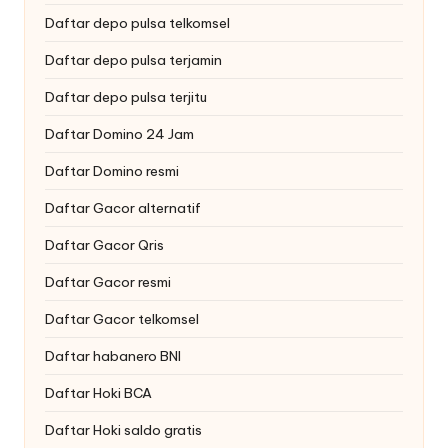
Daftar depo pulsa telkomsel
Daftar depo pulsa terjamin
Daftar depo pulsa terjitu
Daftar Domino 24 Jam
Daftar Domino resmi
Daftar Gacor alternatif
Daftar Gacor Qris
Daftar Gacor resmi
Daftar Gacor telkomsel
Daftar habanero BNI
Daftar Hoki BCA
Daftar Hoki saldo gratis