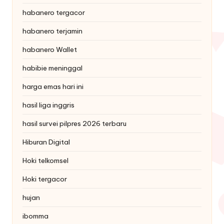
habanero tergacor
habanero terjamin
habanero Wallet
habibie meninggal
harga emas hari ini
hasil liga inggris
hasil survei pilpres 2026 terbaru
Hiburan Digital
Hoki telkomsel
Hoki tergacor
hujan
ibomma