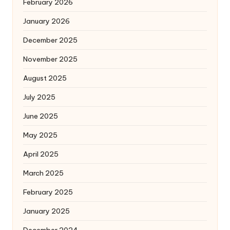
February 2026
January 2026
December 2025
November 2025
August 2025
July 2025
June 2025
May 2025
April 2025
March 2025
February 2025
January 2025
December 2024