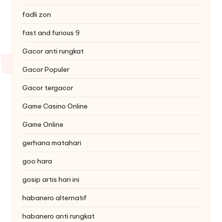
fadli zon
fast and furious 9
Gacor anti rungkat
Gacor Populer
Gacor tergacor
Game Casino Online
Game Online
gerhana matahari
goo hara
gosip artis hari ini
habanero alternatif
habanero anti rungkat