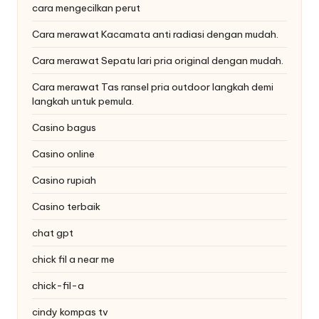
cara mengecilkan perut
Cara merawat Kacamata anti radiasi dengan mudah.
Cara merawat Sepatu lari pria original dengan mudah.
Cara merawat Tas ransel pria outdoor langkah demi
langkah untuk pemula.
Casino bagus
Casino online
Casino rupiah
Casino terbaik
chat gpt
chick fil a near me
chick-fil-a
cindy kompas tv