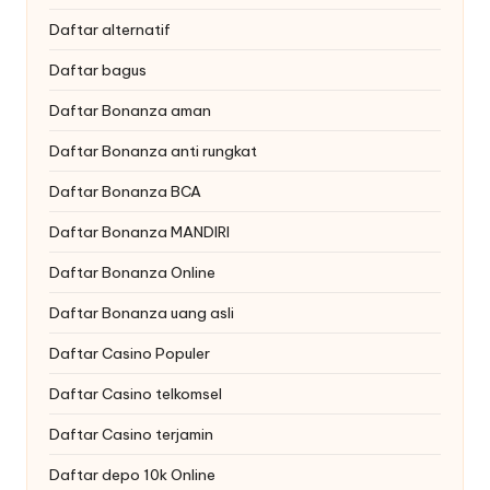
Daftar alternatif
Daftar bagus
Daftar Bonanza aman
Daftar Bonanza anti rungkat
Daftar Bonanza BCA
Daftar Bonanza MANDIRI
Daftar Bonanza Online
Daftar Bonanza uang asli
Daftar Casino Populer
Daftar Casino telkomsel
Daftar Casino terjamin
Daftar depo 10k Online