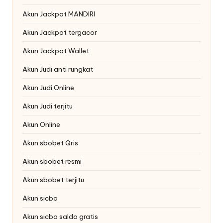
Akun Jackpot MANDIRI
Akun Jackpot tergacor
Akun Jackpot Wallet
Akun Judi anti rungkat
Akun Judi Online
Akun Judi terjitu
Akun Online
Akun sbobet Qris
Akun sbobet resmi
Akun sbobet terjitu
Akun sicbo
Akun sicbo saldo gratis