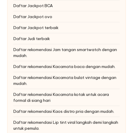
Daftar Jackpot BCA
Daftar Jackpot ovo
Daftar Jackpot terbaik
Daftar Judi terbaik
Daftar rekomendasi Jam tangan smartwatch dengan
mudah.
Daftar rekomendasi Kacamata baca dengan mudah.
Daftar rekomendasi Kacamata bulat vintage dengan
mudah.
Daftar rekomendasi Kacamata kotak untuk acara
formal di siang hari
Daftar rekomendasi Kaos distro pria dengan mudah.
Daftar rekomendasi Lip tint viral langkah demi langkah
untuk pemula.