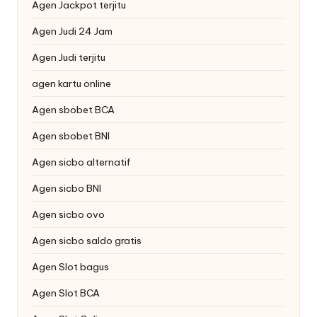
Agen Jackpot terjitu
Agen Judi 24 Jam
Agen Judi terjitu
agen kartu online
Agen sbobet BCA
Agen sbobet BNI
Agen sicbo alternatif
Agen sicbo BNI
Agen sicbo ovo
Agen sicbo saldo gratis
Agen Slot bagus
Agen Slot BCA