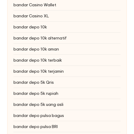
bandar Casino Wallet
bandar Casino XL
bandar depo 10k
bandar depo 10k alternatif
bandar depo 10k aman
bandar depo 10k terbaik
bandar depo 10k terjamin
bandar depo 5k Qris
bandar depo 5k rupiah
bandar depo 5k uang asli
bandar depo pulsa bagus
bandar depo pulsa BRI