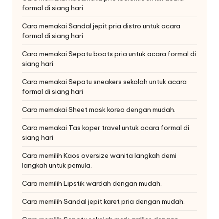
formal di siang hari
Cara memakai Sandal jepit pria distro untuk acara
formal di siang hari
Cara memakai Sepatu boots pria untuk acara formal di
siang hari
Cara memakai Sepatu sneakers sekolah untuk acara
formal di siang hari
Cara memakai Sheet mask korea dengan mudah.
Cara memakai Tas koper travel untuk acara formal di
siang hari
Cara memilih Kaos oversize wanita langkah demi
langkah untuk pemula.
Cara memilih Lipstik wardah dengan mudah.
Cara memilih Sandal jepit karet pria dengan mudah.