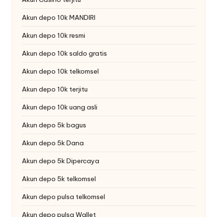
Akun depo 10k MANDIRI
Akun depo 10k resmi
Akun depo 10k saldo gratis
Akun depo 10k telkomsel
Akun depo 10k terjitu
Akun depo 10k uang asli
Akun depo 5k bagus
Akun depo 5k Dana
Akun depo 5k Dipercaya
Akun depo 5k telkomsel
Akun depo pulsa telkomsel
Akun depo pulsa Wallet