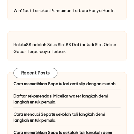
Win11bet
Temukan Permainan Terbaru Hanya Hari Ini
Hokiku88
adalah Situs Slot88 Daftar Judi Slot Online
Gacor Terpercaya Terbaik.
Recent Posts
Cara memutihkan Sepatu lari anti slip dengan mudah.
Daftar rekomendasi Micellar water langkah demi
langkah untuk pemula.
Cara mencuci Sepatu sekolah tali langkah demi
langkah untuk pemula.
Cara memutihkan Sepatu sekolah tali langkah demi