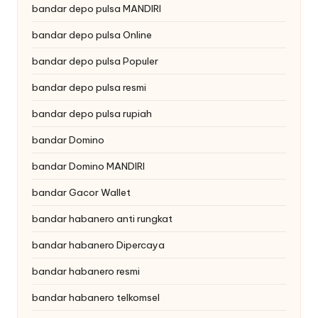
bandar depo pulsa MANDIRI
bandar depo pulsa Online
bandar depo pulsa Populer
bandar depo pulsa resmi
bandar depo pulsa rupiah
bandar Domino
bandar Domino MANDIRI
bandar Gacor Wallet
bandar habanero anti rungkat
bandar habanero Dipercaya
bandar habanero resmi
bandar habanero telkomsel