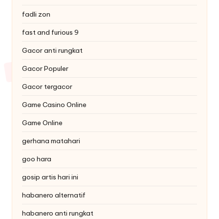
fadli zon
fast and furious 9
Gacor anti rungkat
Gacor Populer
Gacor tergacor
Game Casino Online
Game Online
gerhana matahari
goo hara
gosip artis hari ini
habanero alternatif
habanero anti rungkat