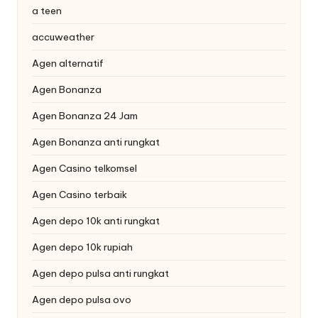
a teen
accuweather
Agen alternatif
Agen Bonanza
Agen Bonanza 24 Jam
Agen Bonanza anti rungkat
Agen Casino telkomsel
Agen Casino terbaik
Agen depo 10k anti rungkat
Agen depo 10k rupiah
Agen depo pulsa anti rungkat
Agen depo pulsa ovo