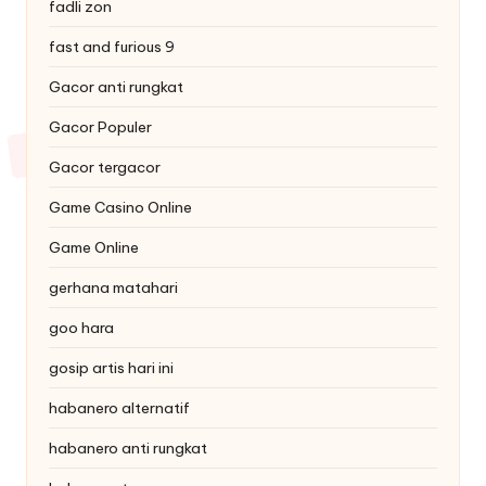
fadli zon
fast and furious 9
Gacor anti rungkat
Gacor Populer
Gacor tergacor
Game Casino Online
Game Online
gerhana matahari
goo hara
gosip artis hari ini
habanero alternatif
habanero anti rungkat