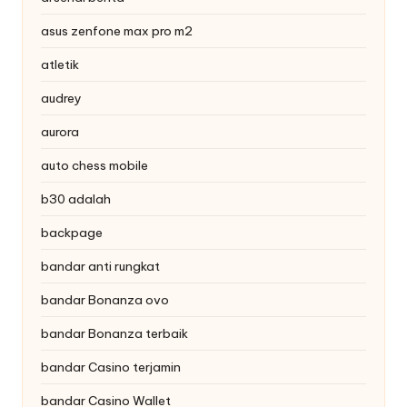
asus zenfone max pro m2
atletik
audrey
aurora
auto chess mobile
b30 adalah
backpage
bandar anti rungkat
bandar Bonanza ovo
bandar Bonanza terbaik
bandar Casino terjamin
bandar Casino Wallet