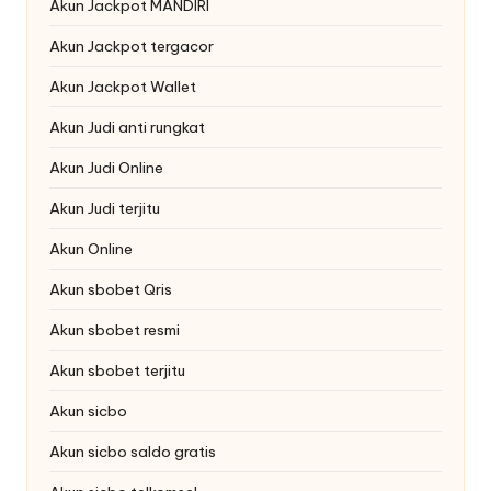
Akun Jackpot MANDIRI
Akun Jackpot tergacor
Akun Jackpot Wallet
Akun Judi anti rungkat
Akun Judi Online
Akun Judi terjitu
Akun Online
Akun sbobet Qris
Akun sbobet resmi
Akun sbobet terjitu
Akun sicbo
Akun sicbo saldo gratis