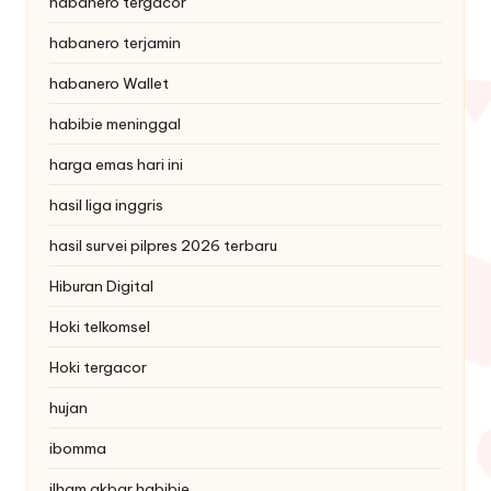
habanero tergacor
habanero terjamin
habanero Wallet
habibie meninggal
harga emas hari ini
hasil liga inggris
hasil survei pilpres 2026 terbaru
Hiburan Digital
Hoki telkomsel
Hoki tergacor
hujan
ibomma
ilham akbar habibie