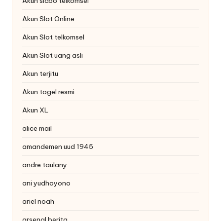
Akun sicbo telkomsel
Akun Slot Online
Akun Slot telkomsel
Akun Slot uang asli
Akun terjitu
Akun togel resmi
Akun XL
alice mail
amandemen uud 1945
andre taulany
ani yudhoyono
ariel noah
arsenal berita