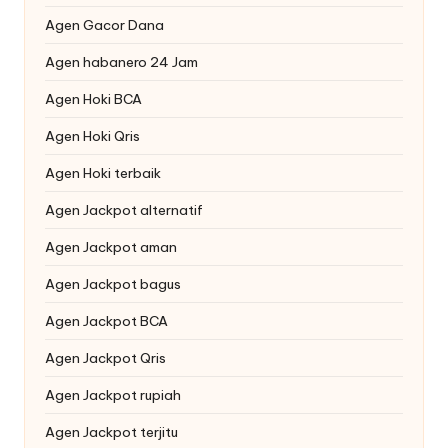
Agen Gacor Dana
Agen habanero 24 Jam
Agen Hoki BCA
Agen Hoki Qris
Agen Hoki terbaik
Agen Jackpot alternatif
Agen Jackpot aman
Agen Jackpot bagus
Agen Jackpot BCA
Agen Jackpot Qris
Agen Jackpot rupiah
Agen Jackpot terjitu