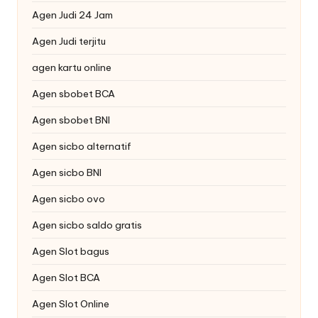
Agen Judi 24 Jam
Agen Judi terjitu
agen kartu online
Agen sbobet BCA
Agen sbobet BNI
Agen sicbo alternatif
Agen sicbo BNI
Agen sicbo ovo
Agen sicbo saldo gratis
Agen Slot bagus
Agen Slot BCA
Agen Slot Online