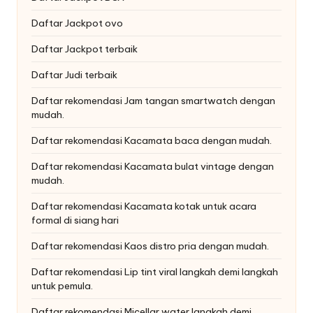
Daftar Jackpot ovo
Daftar Jackpot terbaik
Daftar Judi terbaik
Daftar rekomendasi Jam tangan smartwatch dengan
mudah.
Daftar rekomendasi Kacamata baca dengan mudah.
Daftar rekomendasi Kacamata bulat vintage dengan
mudah.
Daftar rekomendasi Kacamata kotak untuk acara
formal di siang hari
Daftar rekomendasi Kaos distro pria dengan mudah.
Daftar rekomendasi Lip tint viral langkah demi langkah
untuk pemula.
Daftar rekomendasi Micellar water langkah demi