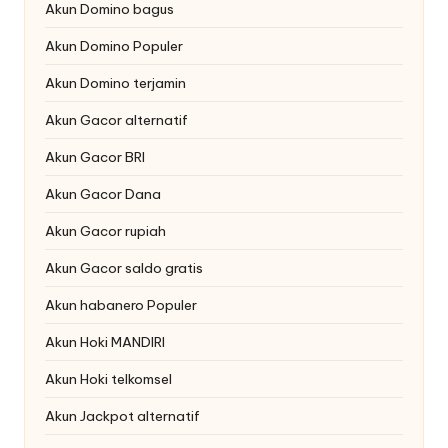
Akun Domino bagus
Akun Domino Populer
Akun Domino terjamin
Akun Gacor alternatif
Akun Gacor BRI
Akun Gacor Dana
Akun Gacor rupiah
Akun Gacor saldo gratis
Akun habanero Populer
Akun Hoki MANDIRI
Akun Hoki telkomsel
Akun Jackpot alternatif