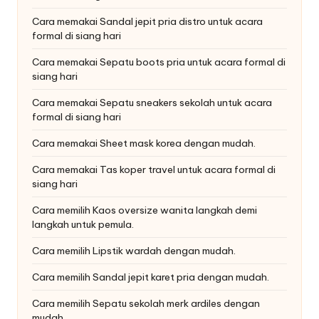
Cara memakai Sandal jepit pria distro untuk acara
formal di siang hari
Cara memakai Sepatu boots pria untuk acara formal di
siang hari
Cara memakai Sepatu sneakers sekolah untuk acara
formal di siang hari
Cara memakai Sheet mask korea dengan mudah.
Cara memakai Tas koper travel untuk acara formal di
siang hari
Cara memilih Kaos oversize wanita langkah demi
langkah untuk pemula.
Cara memilih Lipstik wardah dengan mudah.
Cara memilih Sandal jepit karet pria dengan mudah.
Cara memilih Sepatu sekolah merk ardiles dengan
mudah.