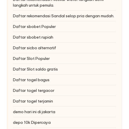
langkah untuk pemula.
Daftar rekomendasi Sandal selop pria dengan mudah.
Daftar sbobet Populer
Daftar sbobet rupiah
Daftar sicbo alternatif
Daftar Slot Populer
Daftar Slot saldo gratis
Daftar togel bagus
Daftar togel tergacor
Daftar togel terjamin
demo hari ini di jakarta
depo 10k Dipercaya