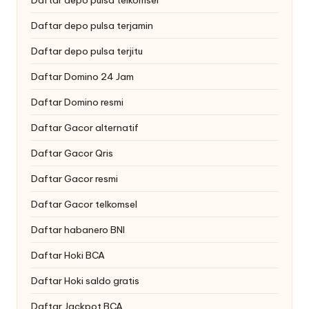
Daftar depo pulsa terjamin
Daftar depo pulsa terjitu
Daftar Domino 24 Jam
Daftar Domino resmi
Daftar Gacor alternatif
Daftar Gacor Qris
Daftar Gacor resmi
Daftar Gacor telkomsel
Daftar habanero BNI
Daftar Hoki BCA
Daftar Hoki saldo gratis
Daftar Jackpot BCA