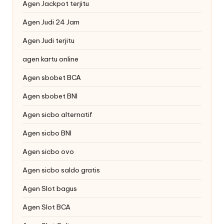
Agen Jackpot terjitu
Agen Judi 24 Jam
Agen Judi terjitu
agen kartu online
Agen sbobet BCA
Agen sbobet BNI
Agen sicbo alternatif
Agen sicbo BNI
Agen sicbo ovo
Agen sicbo saldo gratis
Agen Slot bagus
Agen Slot BCA