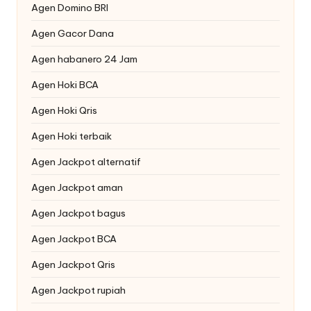
Agen Domino BRI
Agen Gacor Dana
Agen habanero 24 Jam
Agen Hoki BCA
Agen Hoki Qris
Agen Hoki terbaik
Agen Jackpot alternatif
Agen Jackpot aman
Agen Jackpot bagus
Agen Jackpot BCA
Agen Jackpot Qris
Agen Jackpot rupiah