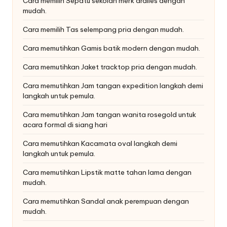
Cara memilih Sepatu sekolah merk ardiles dengan
mudah.
Cara memilih Tas selempang pria dengan mudah.
Cara memutihkan Gamis batik modern dengan mudah.
Cara memutihkan Jaket tracktop pria dengan mudah.
Cara memutihkan Jam tangan expedition langkah demi
langkah untuk pemula.
Cara memutihkan Jam tangan wanita rosegold untuk
acara formal di siang hari
Cara memutihkan Kacamata oval langkah demi
langkah untuk pemula.
Cara memutihkan Lipstik matte tahan lama dengan
mudah.
Cara memutihkan Sandal anak perempuan dengan
mudah.