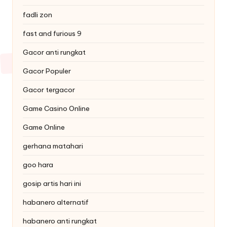
fadli zon
fast and furious 9
Gacor anti rungkat
Gacor Populer
Gacor tergacor
Game Casino Online
Game Online
gerhana matahari
goo hara
gosip artis hari ini
habanero alternatif
habanero anti rungkat