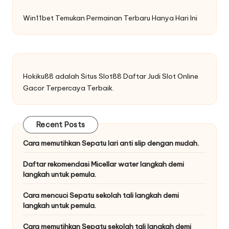
Win11bet
Temukan Permainan Terbaru Hanya Hari Ini
Hokiku88
adalah Situs Slot88 Daftar Judi Slot Online
Gacor Terpercaya Terbaik.
Recent Posts
Cara memutihkan Sepatu lari anti slip dengan mudah.
Daftar rekomendasi Micellar water langkah demi
langkah untuk pemula.
Cara mencuci Sepatu sekolah tali langkah demi
langkah untuk pemula.
Cara memutihkan Sepatu sekolah tali langkah demi