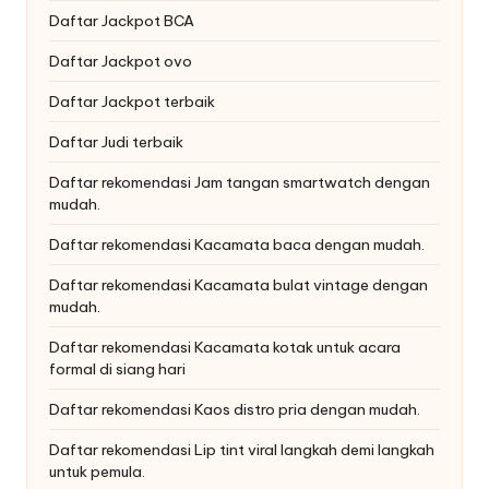
Daftar Jackpot BCA
Daftar Jackpot ovo
Daftar Jackpot terbaik
Daftar Judi terbaik
Daftar rekomendasi Jam tangan smartwatch dengan
mudah.
Daftar rekomendasi Kacamata baca dengan mudah.
Daftar rekomendasi Kacamata bulat vintage dengan
mudah.
Daftar rekomendasi Kacamata kotak untuk acara
formal di siang hari
Daftar rekomendasi Kaos distro pria dengan mudah.
Daftar rekomendasi Lip tint viral langkah demi langkah
untuk pemula.