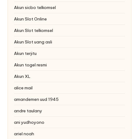
Akun sicbo telkomsel
Akun Slot Online
Akun Slot telkomsel
Akun Slot uang asli
Akun terjitu
Akun togel resmi
Akun XL
alice mail
amandemen uud 1945
andre taulany
ani yudhoyono
ariel noah