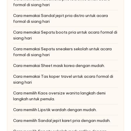
formal di siang hari
Cara memakai Sandal jepit pria distro untuk acara
formal di siang hari
Cara memakai Sepatu boots pria untuk acara formal di
siang hari
Cara memakai Sepatu sneakers sekolah untuk acara
formal di siang hari
Cara memakai Sheet mask korea dengan mudah.
Cara memakai Tas koper travel untuk acara formal di
siang hari
Cara memilih Kaos oversize wanita langkah demi
langkah untuk pemula.
Cara memilih Lipstik wardah dengan mudah.
Cara memilih Sandal jepit karet pria dengan mudah.