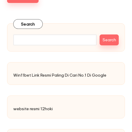
Search
Search
Win11bet Link Resmi Paling Di Cari No.1 Di Google
website resmi 12hoki