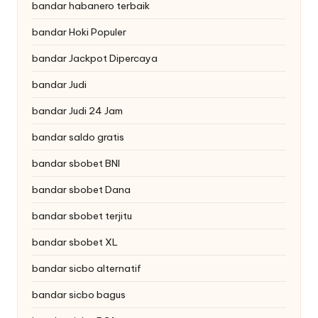
bandar habanero terbaik
bandar Hoki Populer
bandar Jackpot Dipercaya
bandar Judi
bandar Judi 24 Jam
bandar saldo gratis
bandar sbobet BNI
bandar sbobet Dana
bandar sbobet terjitu
bandar sbobet XL
bandar sicbo alternatif
bandar sicbo bagus