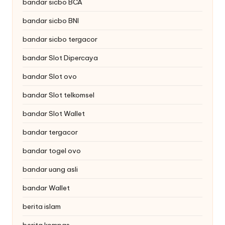
bandar sicbo BCA
bandar sicbo BNI
bandar sicbo tergacor
bandar Slot Dipercaya
bandar Slot ovo
bandar Slot telkomsel
bandar Slot Wallet
bandar tergacor
bandar togel ovo
bandar uang asli
bandar Wallet
berita islam
berita kompas